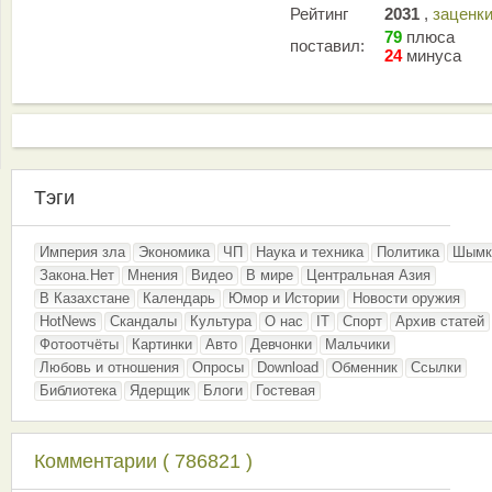
Рейтинг
2031
,
заценк
79
плюса
поставил:
24
минуса
Тэги
Империя зла
Экономика
ЧП
Наука и техника
Политика
Шымк
Закона.Нет
Мнения
Видео
В мире
Центральная Азия
В Казахстане
Календарь
Юмор и Истории
Новости оружия
HotNews
Скандалы
Культура
О нас
IT
Спорт
Архив статей
Фотоотчёты
Картинки
Авто
Девчонки
Мальчики
Любовь и отношения
Опросы
Download
Обменник
Ссылки
Библиотека
Ядерщик
Блоги
Гостевая
Комментарии ( 786821 )