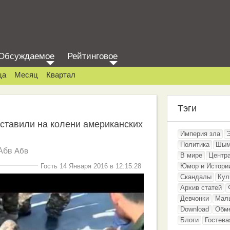
Обсуждаемое
Рейтинговое
ца
Месяц
Квартал
Тэги
ставили на колени американских
Империя зла
Политика
Шым
Абв
Абв
В мире
Центр
Гость 14 Января 2016 в 12:15:28
Юмор и Истори
Скандалы
Кул
Архив статей
Девчонки
Мал
Download
Обм
Блоги
Гостева