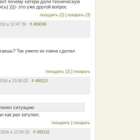
 вот почему катера дали техническую
ь) ))))- это уже другой вопрос
поощрить (2)
|
покарать (3)
2016 в 12:47:39
# 489099
отаешь? Так умело из гомна сделал
поощрить (2)
|
покарать
.2016 в 13:06:03
# 489115
 понял ситуацию
н как раз затупил.
поощрить
|
покарать
.2016 в 13:06:33
# 489116