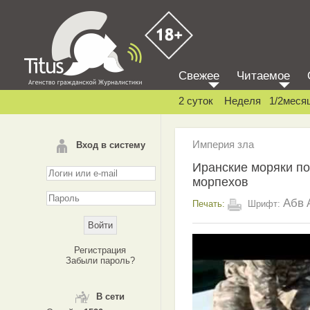
Свежее
Читаемое
2 суток
Неделя
1/2меся
Империя зла
Вход в систему
Иранские моряки по
морпехов
Абв
Печать:
Шрифт:
Регистрация
Забыли пароль?
В сети