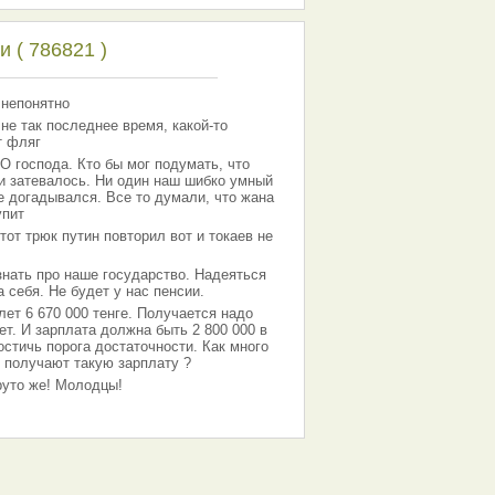
 ( 786821 )
 непонятно
 не так последнее время, какой-то
т фляг
господа. Кто бы мог подумать, что
 и затевалось. Ни один наш шибко умный
е догадывался. Все то думали, что жана
упит
тот трюк путин повторил вот и токаев не
знать про наше государство. Надеяться
 себя. Не будет у нас пенсии.
лет 6 670 000 тенге. Получается надо
ет. И зарплата должна быть 2 800 000 в
остичь порога достаточности. Как много
 получают такую зарплату ?
Круто же! Молодцы!