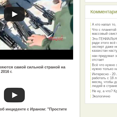
Комментарии
А кто напал то,
Что с планетой
массовый свис
Это ГЕНИАЛЬНО 
ради этого всё
эксперт даже н
казахстан наст
нан придумал э
отстает
Всё что нужно 
яются самой сильной страной на
нужно только на
2016 г.
Интересно - 20 
работать с 18 л
месяц, чтобы д
людей в стране
Не ну, а что? 
Экологично
об инциденте с Ираном: "Простите