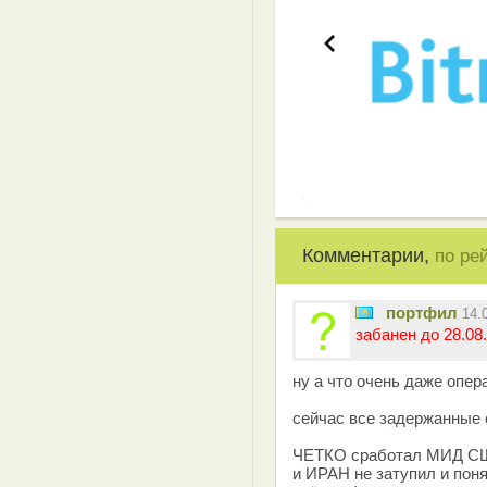
Комментарии,
по ре
портфил
14.
забанен до 28.08.
ну а что очень даже опера
сейчас все задержанные с
ЧЕТКО сработал МИД СШ
и ИРАН не затупил и поня