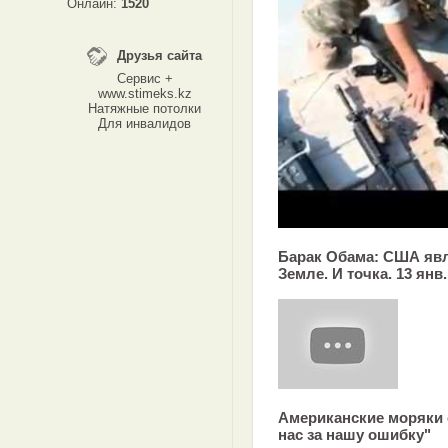
Онлайн:
1520
Друзья сайта
Сервис +
www.stimeks.kz
Натяжные потолки
Для инвалидов
Барак Обама: США явл
Земле. И точка. 13 янв. 
Американские моряки 
нас за нашу ошибку"