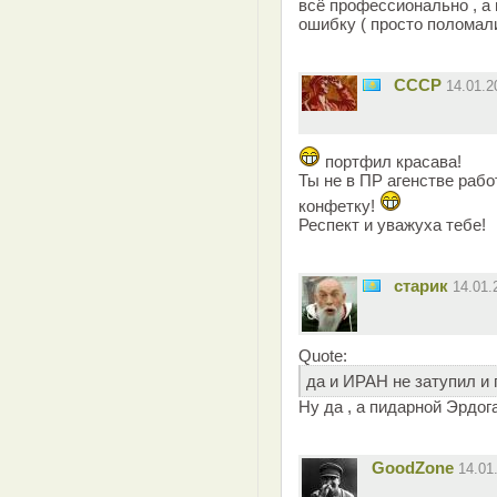
всё профессионально , а
ошибку ( просто поломалис
СССР
14.01.
портфил красава!
Ты не в ПР агенстве раб
конфетку!
Респект и уважуха тебе!
старик
14.01
Quote:
да и ИРАН не затупил и
Ну да , а пидарной Эрдога
GoodZone
14.01