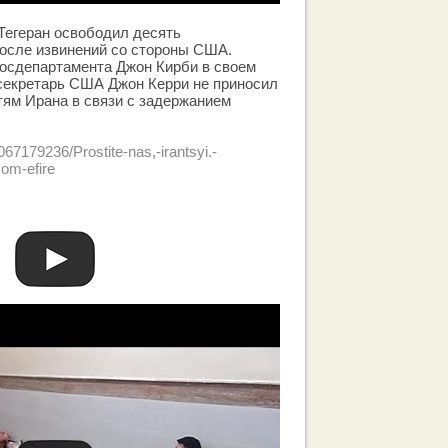
Тегеран освободил десять
после извинений со стороны США.
госдепартамента Джон Кирби в своем
оссекретарь США Джон Керри не приносил
тям Ирана в связи с задержанием
3067179236/Prostite-nas,-irantsyi.-
om-efire