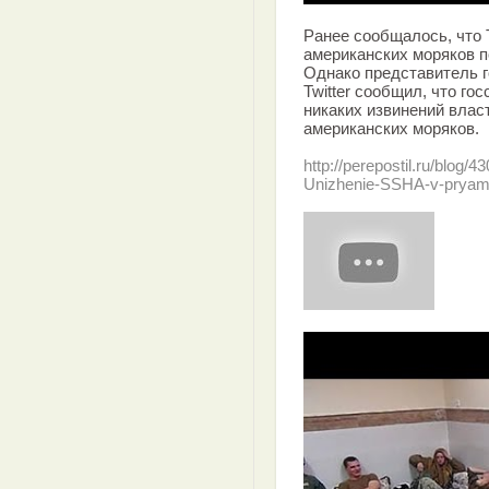
Ранее сообщалось, что 
американских моряков 
Однако представитель 
Twitter сообщил, что г
никаких извинений влас
американских моряков.
http://perepostil.ru/blog/4
Unizhenie-SSHA-v-pryam