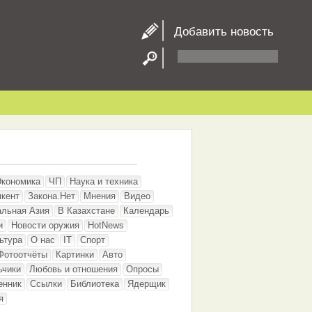
Добавить новость
Экономика
ЧП
Наука и техника
кент
Закона.Нет
Мнения
Видео
альная Азия
В Казахстане
Календарь
и
Новости оружия
HotNews
ьтура
О нас
IT
Спорт
Фотоотчёты
Картинки
Авто
ьчики
Любовь и отношения
Опросы
енник
Ссылки
Библиотека
Ядерщик
я