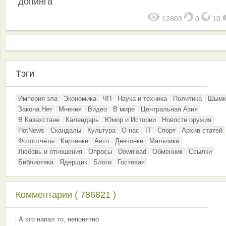
допинга
12803
0
10
Тэги
Империя зла
Экономика
ЧП
Наука и техника
Политика
Шымк
Закона.Нет
Мнения
Видео
В мире
Центральная Азия
В Казахстане
Календарь
Юмор и Истории
Новости оружия
HotNews
Скандалы
Культура
О нас
IT
Спорт
Архив статей
Фотоотчёты
Картинки
Авто
Девчонки
Мальчики
Любовь и отношения
Опросы
Download
Обменник
Ссылки
Библиотека
Ядерщик
Блоги
Гостевая
Комментарии ( 786821 )
А кто напал то, непонятно