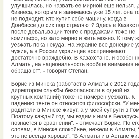
улучшилась, но назвать ее мирной еще нельзя. 
бизнеса, которым я занимаюсь уже 15 лет, она т
не подходит. Кто купит себе машину, когда в
Донбассе до сих пор стреляют? Здесь в Казахст
после девальвации тенге с продажами тоже не
комильфо, но зато мирно и жить можно. К тому ж
уезжать пока некуда. На Украине все донецкие 
чужие, а в России украинцев воспринимают
достаточно враждебно. В Казахстане, и особенн
Алматы, на национальность вообще внимания н
обращают", - говорит Степан.
Борис из Минска (работает в Алматы с 2012 год
директором службы безопасности в одной из
крупных компаний) тоже не намерен уезжать. К
падению тенге он относится философски. "У ме
родители в Минске живут, а у моей супруги в Го
Поэтому каждый год мы ездим к ним в Беларусь
познается в сравнении", - отмечает Борис. По ег
словам, в Минске спокойнее, нежели в Алматы, 
это не всегда хорошо". "В Алматы и в Астане жи