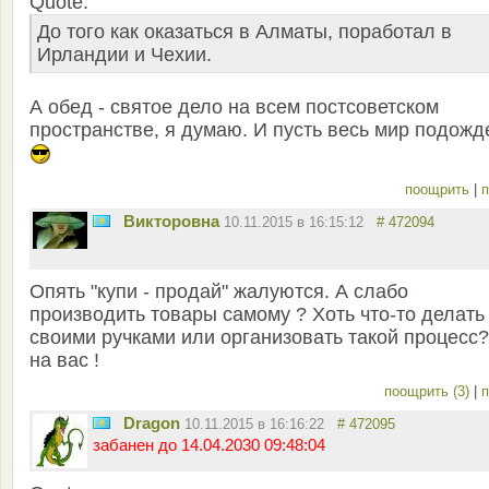
Quote:
До того как оказаться в Алматы, поработал в
Ирландии и Чехии.
А обед - святое дело на всем постсоветском
пространстве, я думаю. И пусть весь мир подожд
поощрить
|
п
Викторовна
10.11.2015 в 16:15:12
# 472094
Опять "купи - продай" жалуются. А слабо
производить товары самому ? Хоть что-то делать
своими ручками или организовать такой процесс
на вас !
поощрить (3)
|
п
Dragon
10.11.2015 в 16:16:22
# 472095
забанен до 14.04.2030 09:48:04