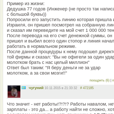
Пример из жизни:
Дедушка 77 годов (Инженер (не просто так напис
с большой буквы))
Попросили его запустить линию которая пришла 
Израиля, он пришел посмотрел на собранную ли
и сказал им переведите на мой счет 1 000 000 тен
После перевода на его счет денежной суммы, он
пришел и выбил всего один стопор и линия нача
работать в нормальном режиме.
После данной процедуры к нему подошел директ
той фирмы и сказал: "Вы не офигели за один уда
молотком брать с нас целый миллион"
Ответ был таким: "Я беру деньги не за удар
молотком, а за свои мозги!!"
поощрить (6)
|
п
чугуний
10.11.2015 в 21:33:32
# 472185
Что значит - нет работы!?!?!? Работы навалом, не
зарплаты - это да... а работу найти не сложно, хо