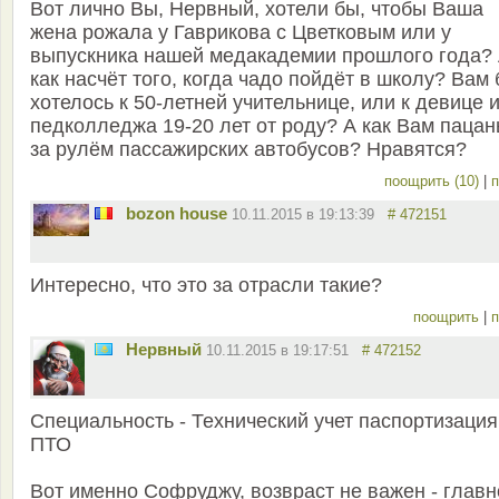
Вот лично Вы, Нервный, хотели бы, чтобы Ваша
жена рожала у Гаврикова с Цветковым или у
выпускника нашей медакадемии прошлого года?
как насчёт того, когда чадо пойдёт в школу? Вам
хотелось к 50-летней учительнице, или к девице 
педколледжа 19-20 лет от роду? А как Вам паца
за рулём пассажирских автобусов? Нравятся?
поощрить (10)
|
п
bozon house
10.11.2015 в 19:13:39
# 472151
Интересно, что это за отрасли такие?
поощрить
|
п
Нервный
10.11.2015 в 19:17:51
# 472152
Специальность - Технический учет паспортизация
ПТО
Вот именно Софруджу, возвраст не важен - главн