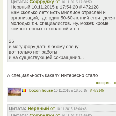
Цитата:
Софруджу
от
10.11.2015 17:58:50
Нервный 10.11.2015 в 17:54:20 # 472128
Вам сколько лет? Есть миллион отраслей и
организаций, где один 50-60-летний стоит десят
молодых т.н. специалистов. Ну, может, кроме
компьютерных технологий и т.п.
26
и могу фору дать любому спецу
вот только нет работы
и на существующей сокращения...
А специальность какая? Интересно стало
поощрить
|
п
bozon house
10.11.2015 в 18:56:15
# 472145
Цитата:
Нервный
от
10.11.2015 18:04:48
Цитата:
Софруджу
от
10.11.2015 17:58:50