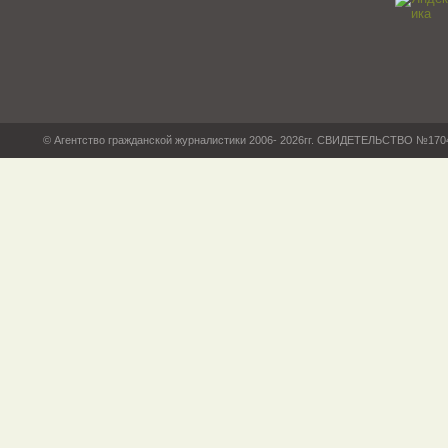
© Агентство гражданской журналистики 2006- 2026гг. СВИДЕТЕЛЬСТВО №17