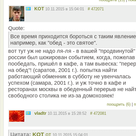
KOT
10.11.2015 в 15:04:01
# 472071
Quote:
Все время приходится бороться с таким явление
например, как "обед - это святое".
вот тут уж не надо ля-ля - в вашей "продвинутой"
россии был шокирован событием, когда, пожелав
пообедать, пришёл в кафе, а там вывеска: "пере
на обед"! (саратов, 2001 г.). попытка найти
работающий обменник в субботу не увенчалась
успехом (самара, 2001 г.). и уж точно в кафе и
ресторанах москвы в обеденный перерыв не най
свободного столика не из-за домохозяек!
поощрить (6)
|
п
vladtr
10.11.2015 в 15:28:52
# 472081
Цитата:
KOT
от
10.11.2015 15:04:01