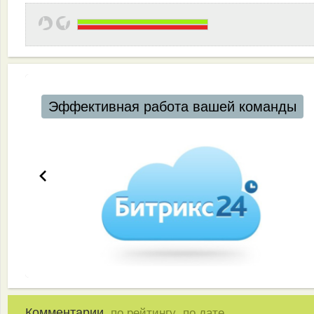
Эффективная работа вашей команды
Комментарии,
,
по рейтингу
по дате