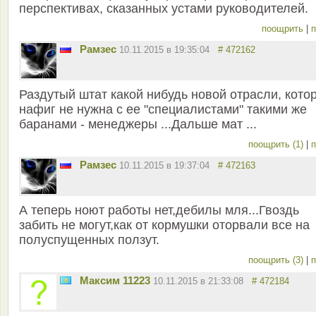
перспективах, сказанных устами руководителей.
поощрить
|
п
Рамзес
10.11.2015 в 19:35:04
# 472162
Раздутый штат какой нибудь новой отрасли, кото
нафиг не нужна с ее "специалистами" такими же
баранами - менеджеры ...Дальше мат ...
поощрить (1)
|
п
Рамзес
10.11.2015 в 19:37:04
# 472163
А теперь ноют работы нет,дебилы мля...Гвоздь
забить не могут,как от кормушки оторвали все на
полуспущенных ползут.
поощрить (3)
|
п
Максим 11223
10.11.2015 в 21:33:08
# 472184