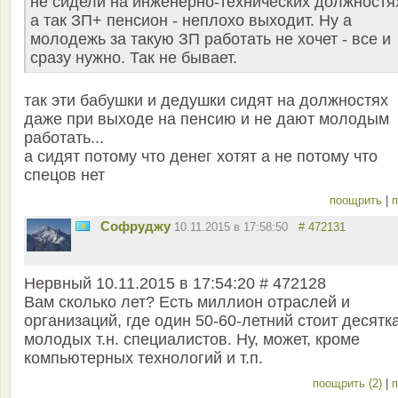
не сидели на инженерно-технических должностя
а так ЗП+ пенсион - неплохо выходит. Ну а
молодежь за такую ЗП работать не хочет - все и
сразу нужно. Так не бывает.
так эти бабушки и дедушки сидят на должностях
даже при выходе на пенсию и не дают молодым
работать...
а сидят потому что денег хотят а не потому что
спецов нет
поощрить
|
п
Софруджу
10.11.2015 в 17:58:50
# 472131
Нервный 10.11.2015 в 17:54:20 # 472128
Вам сколько лет? Есть миллион отраслей и
организаций, где один 50-60-летний стоит десятк
молодых т.н. специалистов. Ну, может, кроме
компьютерных технологий и т.п.
поощрить (2)
|
п