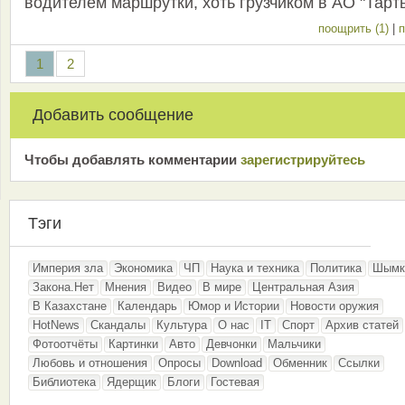
водителем маршрутки, хоть грузчиком в АО "Тарт
поощрить (1)
|
п
1
2
Добавить сообщение
Чтобы добавлять комментарии
зарeгиcтрирyйтeсь
Тэги
Империя зла
Экономика
ЧП
Наука и техника
Политика
Шымк
Закона.Нет
Мнения
Видео
В мире
Центральная Азия
В Казахстане
Календарь
Юмор и Истории
Новости оружия
HotNews
Скандалы
Культура
О нас
IT
Спорт
Архив статей
Фотоотчёты
Картинки
Авто
Девчонки
Мальчики
Любовь и отношения
Опросы
Download
Обменник
Ссылки
Библиотека
Ядерщик
Блоги
Гостевая