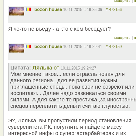
поощрить
|
п
bozon house
10.11.2015 в 19:25:06
# 472156
Я че-то не въеду - а кто с кем беседует?
поощрить
|
п
bozon house
10.11.2015 в 19:29:41
# 472159
Цитата:
Лялька
от
10.11.2015 19:24:27
Мое мнение такое... если отрасль новая для
данного региона...для ее развития нужны
приглашенные спецы, пока свои не созреют или
воспитают. . Далее надо развиваться своими
силами. А для какого то престижа ,за иностранн
спецов переплатить деньги считаю глупостью.
Эх, Лялька, вы пропустили период становления
суверенитета РК, погуглите и найдете массу
интересной инфы о супергастарбайтерах и их