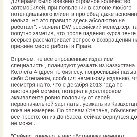
дилерами было ввезено огромное количество
автомобилей, при появлении в салоне любого
потенциального клиента про обед даже вспомин
нельзя. Но это правило здесь абсолютно не
работает", - заявил DW российский менеджер, т
попутно заметив, что после падения курса тенге
всерьез рассматривает вопрос о возвращении н
прежнее место работы в Праге.
Впрочем, не все опрошенные изданием
специалисты, планируют уезжать из Казахстана.
Коллега Андрея по бизнесу, попросивший назыв
себя Степаном, сообщил немецкому изданию, ч
несмотря на то, что с декабря 2013 года по
настоящий момент, потерял в долларовом
эквиваленте ровно половину от своей
первоначальной зарплаты, уезжать из Казахста
пока не намерен. По словам Степана, объясняе
все просто: он из Донбасса, сейчас вернуться д
не может.
"Сейчас, конечно, у нас обстановка немного