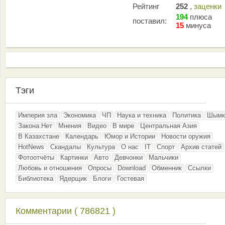
Рейтинг
252
,
заценки
194
плюса
поставил:
15
минуса
Тэги
Империя зла
Экономика
ЧП
Наука и техника
Политика
Шымк
Закона.Нет
Мнения
Видео
В мире
Центральная Азия
В Казахстане
Календарь
Юмор и Истории
Новости оружия
HotNews
Скандалы
Культура
О нас
IT
Спорт
Архив статей
Фотоотчёты
Картинки
Авто
Девчонки
Мальчики
Любовь и отношения
Опросы
Download
Обменник
Ссылки
Библиотека
Ядерщик
Блоги
Гостевая
Комментарии ( 786821 )