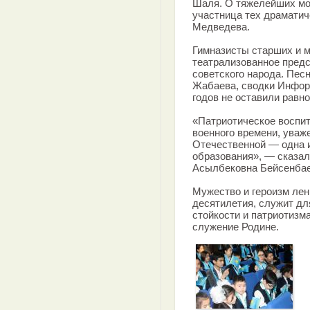
Шаля. О тяжелейших мо
участница тех драматич
Медведева.
Гимназисты старших и 
театрализованное предс
советского народа. Пес
Жабаева, сводки Инфор
годов не оставили равно
«Патриотическое воспит
военного времени, уваж
Отечественной — одна и
образования», — сказал
Асылбековна Бейсенбае
Мужество и героизм лен
десятилетия, служит дл
стойкости и патриотизм
служение Родине.