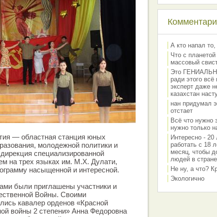
Комментарии
А кто напал то,
Что с планетой
массовый свис
Это ГЕНИАЛЬНО 
ради этого всё
эксперт даже н
казахстан наст
нан придумал э
отстает
Всё что нужно 
нужно только на
тия — областная станция юных
Интересно - 20 
разования, молодежной политики и
работать с 18 л
месяц, чтобы д
 дирекция специализированной
людей в стране
м на трех языках им. М.Х. Дулати,
Не ну, а что? 
ограмму насыщенной и интересной.
Экологично
ками были приглашены участники и
ественной Войны. Своими
лись кавалер орденов «Красной
ой войны 2 степени» Анна Федоровна