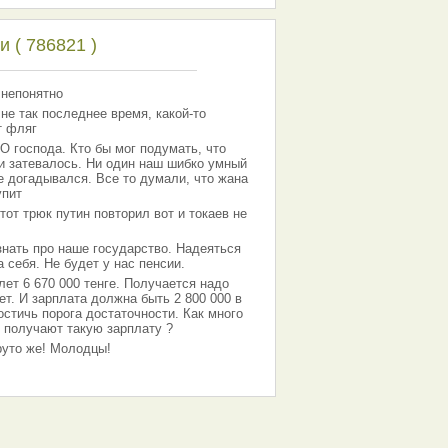
 ( 786821 )
 непонятно
 не так последнее время, какой-то
т фляг
господа. Кто бы мог подумать, что
 и затевалось. Ни один наш шибко умный
е догадывался. Все то думали, что жана
упит
тот трюк путин повторил вот и токаев не
знать про наше государство. Надеяться
 себя. Не будет у нас пенсии.
лет 6 670 000 тенге. Получается надо
ет. И зарплата должна быть 2 800 000 в
остичь порога достаточности. Как много
 получают такую зарплату ?
Круто же! Молодцы!