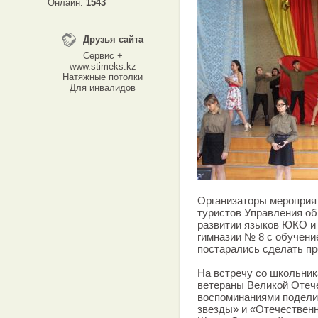
Онлайн:
1543
Друзья сайта
Сервис +
www.stimeks.kz
Натяжные потолки
Для инвалидов
Организаторы мероприя
туристов Управления об
развитии языков ЮКО и
гимназии № 8 с обучение
постарались сделать пр
На встречу со школьни
ветераны Великой Отеч
воспоминаниями подели
звезды» и «Отечественн