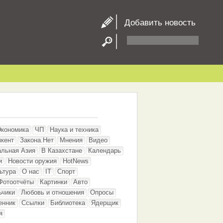
Добавить новость
Экономика
ЧП
Наука и техника
кент
Закона.Нет
Мнения
Видео
альная Азия
В Казахстане
Календарь
и
Новости оружия
HotNews
ьтура
О нас
IT
Спорт
Фотоотчёты
Картинки
Авто
ьчики
Любовь и отношения
Опросы
енник
Ссылки
Библиотека
Ядерщик
я