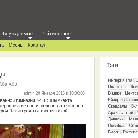
Обсуждаемое
Рейтинговое
ца
Месяц
Квартал
Тэги
ды
Империя зла
Абв
Абв
Политика
Шым
admin 28 Января 2015 в 10:36:03
В мире
Центр
Юмор и Истори
ванной гимназии № 8 г. Шымкента
мероприятие посвященное дате полного
Скандалы
Кул
ероя Ленинграда от фашистской
Архив статей
Девчонки
Мал
Download
Обм
Блоги
Гостева