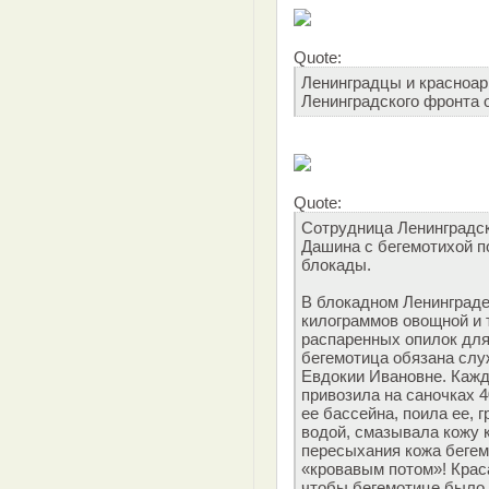
Quote:
Ленинградцы и красноар
Ленинградского фронта о
Quote:
Сотрудница Ленинградск
Дашина с бегемотихой п
блокады.
В блокадном Ленинграде
килограммов овощной и 
распаренных опилок для
бегемотица обязана сл
Евдокии Ивановне. Кажд
привозила на саночках 
ее бассейна, поила ее, 
водой, смазывала кожу
пересыхания кожа бегем
«кровавым потом»! Крас
чтобы бегемотице было 