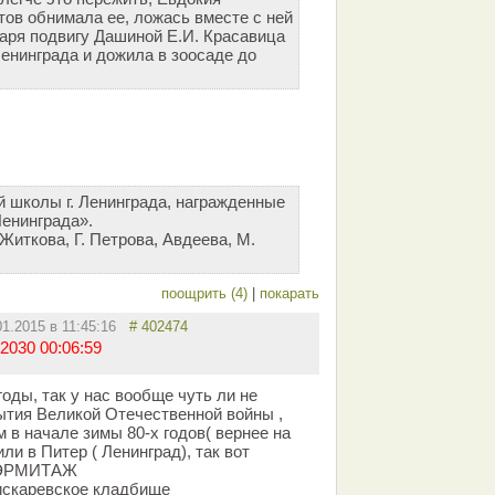
тов обнимала ее, ложась вместе с ней
даря подвигу Дашиной Е.И. Красавица
енинграда и дожила в зоосаде до
й школы г. Ленинграда, награжденные
енинграда».
Житкова, Г. Петрова, Авдеева, М.
поощрить (4)
|
покарать
01.2015 в 11:45:16
# 402474
2030 00:06:59
оды, так у нас вообще чуть ли не
ытия Великой Отечественной войны ,
 в начале зимы 80-х годов( вернее на
ли в Питер ( Ленинград), так вот
о ЭРМИТАЖ
Пискаревское кладбище