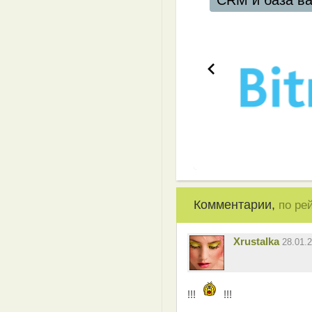
CRM и база в
Комментарии,
по ре
Xrustalka
28.01.
!!!
!!!