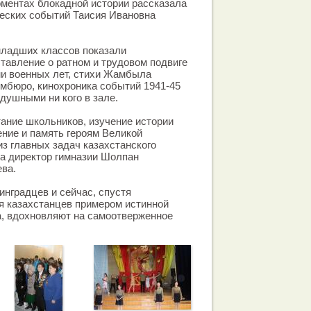
ментах блокадной истории рассказала
еских событий Таисия Ивановна
младших классов показали
тавление о ратном и трудовом подвиге
ни военных лет, стихи Жамбыла
мбюро, кинохроника событий 1941-45
душными ни кого в зале.
ание школьников, изучение истории
ение и память героям Великой
з главных задач казахстанского
а директор гимназии Шолпан
ва.
инградцев и сейчас, спустя
я казахстанцев примером истинной
а, вдохновляют на самоотверженное