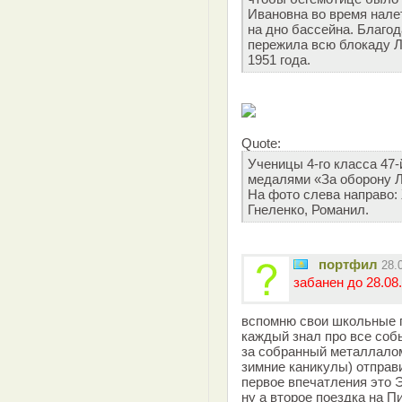
Ивановна во время нале
на дно бассейна. Благо
пережила всю блокаду Л
1951 года.
Quote:
Ученицы 4-го класса 47-
медалями «За оборону Л
На фото слева направо: 
Гнеленко, Романил.
портфил
28.
забанен до 28.08.
вспомню свои школьные г
каждый знал про все соб
за собранный металлалом
зимние каникулы) отправи
первое впечатления эт
ну а второе поездка на 