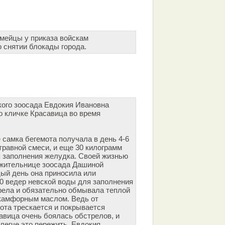
мейцы у приказа войскам
 снятии блокады города.
ого зоосада Евдокия Ивановна
о кличке Красавица во время
 самка бегемота получала в день 4-6
травной смеси, и еще 30 килограмм
 заполнения желудка. Своей жизнью
ужительнице зоосада Дашиной
ый день она приносила или
40 ведер невской воды для заполнения
грела и обязательно обмывала теплой
 камфорным маслом. Ведь от
ота трескается и покрывается
авица очень боялась обстрелов, и
легче это пережить, Евдокия