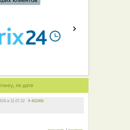
аших клиентов
,
йтингу
по дате
2015 в 11:07:22
# 402468