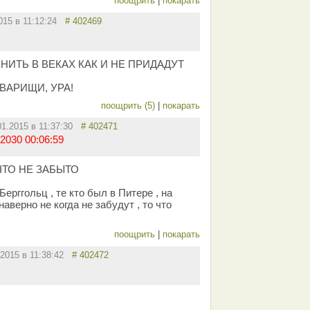
поощрить
|
покарать
2015 в 11:12:24
# 402469
НИТЬ В ВЕКАХ КАК И НЕ ПРИДАДУТ
ВАРИЩИ, УРА!
поощрить (5)
|
покарать
01.2015 в 11:37:30
# 402471
2030 00:06:59
ЧТО НЕ ЗАБЫТО
ерггольц , те кто был в Питере , на
верно не когда не забудут , то что
поощрить
|
покарать
.2015 в 11:38:42
# 402472