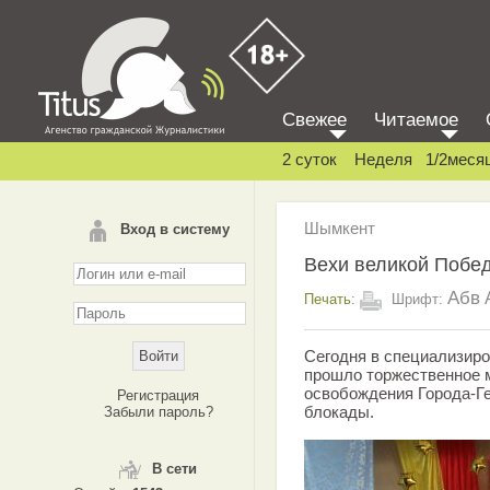
Свежее
Читаемое
2 суток
Неделя
1/2меся
Шымкент
Вход в систему
Вехи великой Побе
Абв
Печать:
Шрифт:
Сегодня в специализиро
прошло торжественное 
освобождения Города-Г
Регистрация
блокады.
Забыли пароль?
В сети