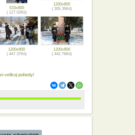
1200x800
533x800
( 305.35Кб)
( 127.02Кб)
1200x800
1200x800
( 447.37Кб)
( 442.76Кб)
xi-velikoj-pobedy/