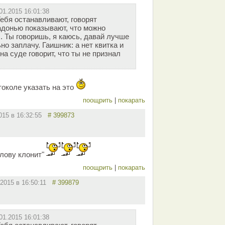
01.2015 16:01:38
ебя останавливают, говорят
адонью показывают, что можно
. Ты говоришь, я каюсь, давай лучше
о заплачу. Гаишник: а нет квитка и
на суде говорит, что ты не признал
токоле указать на это
поощрить
|
покарать
2015 в 16:32:55
# 399873
олову клонит"
поощрить
|
покарать
.2015 в 16:50:11
# 399879
01.2015 16:01:38