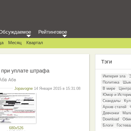
Обсуждаемое
Рейтинговое
ца
Месяц
Квартал
Тэги
у при уплате штрафа
Империя зла
Абв
Абв
Политика
Шым
Jopavogne
14 Января 2015 в 15:31:08
В мире
Центр
Юмор и Истори
Скандалы
Кул
Архив статей
Девчонки
Мал
Download
Обм
Блоги
Гостева
680x526