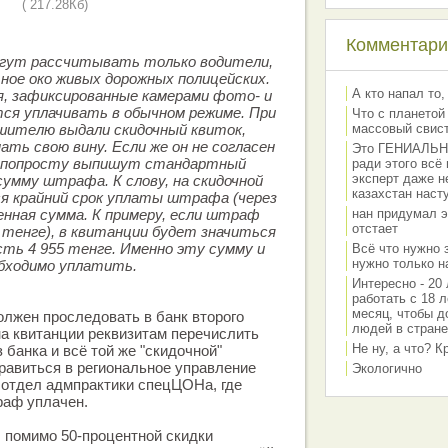
( 217.28Кб)
Комментарии
огут рассчитывать только водители,
ное око живых дорожных полицейских.
А кто напал то,
, зафиксированные камерами фото- и
ся уплачивать в обычном режиме. При
Что с планетой
шителю выдали скидочный квиток,
массовый свис
ать свою вину. Если же он не согласен
Это ГЕНИАЛЬНО 
у попросту выпишут стандартный
ради этого всё
эксперт даже н
сумму штрафа. К слову, на скидочной
казахстан наст
я крайний срок уплаты штрафа (через
енная сумма. К примеру, если штраф
нан придумал э
отстает
 тенге), в квитанции будет значиться
сть 4 955 тенге. Именно эту сумму и
Всё что нужно 
нужно только на
бходимо уплатить.
Интересно - 20 
работать с 18 л
месяц, чтобы д
олжен проследовать в банк второго
людей в стране
на квитанции реквизитам перечислить
Не ну, а что? 
з банка и всё той же "скидочной"
равиться в региональное управление
Экологично
 отдел адмпрактики спецЦОНа, где
раф уплачен.
 помимо 50-процентной скидки