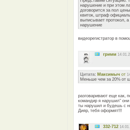
Представим ситуацию. Т
нарушение и при этом л
договорится за пол цены
квиток, штраф официальн
выписывает протокол, а 
нарушение
видеорегистратор в помо
гримм
14.01.
Цитата:
Максимыч
от
1
Меньше чем за 20% от ш
разговаривают еще как, 
командир я нарушил" они 
ты нарушил и будешь с ни
Дияр, тебя оформят!!!
332-712
14.01