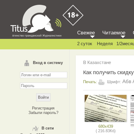
Свежее
Читаемое
2 суток
Неделя
1/2меся
В Казахстане
Вход в систему
Как получить скидк
Абв
Печать:
Шрифт:
Регистрация
Забыли пароль?
680x439
В сети
( 216.83Кб)