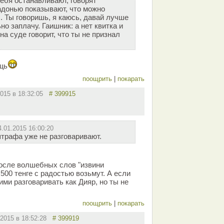
ебя останавливают, говорят
адонью показывают, что можно
. Ты говоришь, я каюсь, давай лучше
о заплачу. Гаишник: а нет квитка и
на суде говорит, что ты не признал
щь
поощрить
|
покарать
2015 в 18:32:05
# 399915
4.01.2015 16:00:20
трафа уже не разговаривают.
после волшебных слов "извини
500 тенге с радостью возьмут. А если
ми разговаривать как Дияр, но ты не
поощрить
|
покарать
.2015 в 18:52:28
# 399919