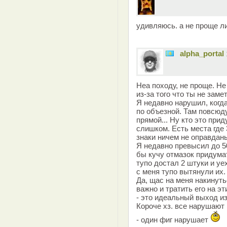
удивляюсь. а не проще ли
alpha_portal
Неа походу, не проще. Не
из-за того что ты не заме
Я недавно нарушил, когда
по объезной. Там повсюду
прямой... Ну кто это прид
слишком. Есть места где 
знаки ничем не оправданы
Я недавно превысил до 5
бы кучу отмазок придумат
тупо достал 2 штуки и уе
с меня тупо вытянули их.
Да, щас на меня накинуть
важно и тратить его на э
- это идеальный выход из
Короче хз. все нарушают 
- один фиг нарушает