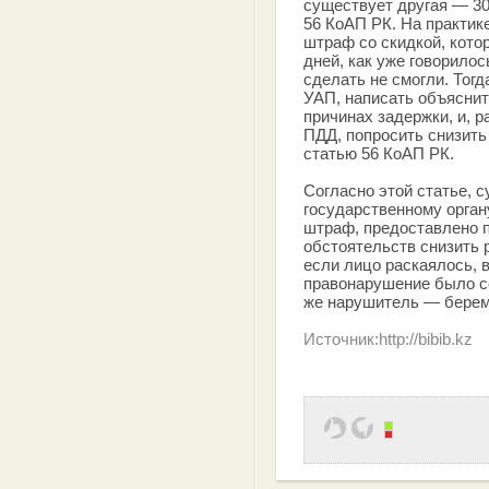
существует другая — 30
56 КоАП РК. На практик
штраф со скидкой, кото
дней, как уже говорилос
сделать не смогли. Тогд
УАП, написать объяснит
причинах задержки, и, 
ПДД, попросить снизить
статью 56 КоАП РК.
Согласно этой статье, 
государственному орга
штраф, предоставлено 
обстоятельств снизить 
если лицо раскаялось, 
правонарушение было с
же нарушитель — берем
Источник:http://bibib.kz