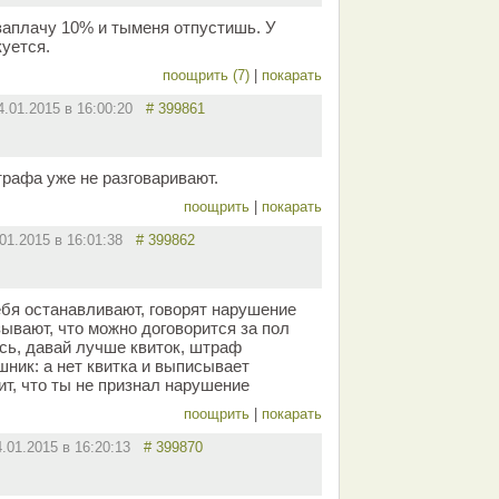
заплачу 10% и тыменя отпустишь. У
куется.
поощрить (7)
|
покарать
4.01.2015 в 16:00:20
# 399861
рафа уже не разговаривают.
поощрить
|
покарать
.01.2015 в 16:01:38
# 399862
бя останавливают, говорят нарушение
ывают, что можно договорится за пол
юсь, давай лучше квиток, штраф
шник: а нет квитка и выписывает
рит, что ты не признал нарушение
поощрить
|
покарать
4.01.2015 в 16:20:13
# 399870