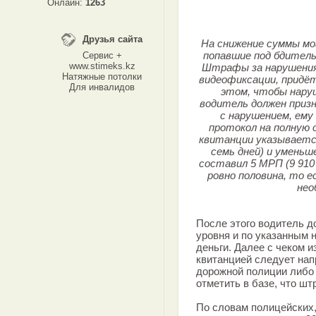
Онлайн:
1263
Друзья сайта
На снижение суммы м
попавшие под бдитель
Сервис +
www.stimeks.kz
Штрафы за нарушения
Натяжные потолки
видеофиксации, придёт
Для инвалидов
этом, чтобы нару
водитель должен призн
с нарушением, ем
протокол на полную 
квитанции указываетс
семь дней) и уменьш
составил 5 МРП (9 910
ровно половина, то е
нео
После этого водитель д
уровня и по указанным 
деньги. Далее с чеком и
квитанцией следует нап
дорожной полиции либо
отметить в базе, что шт
По словам полицейских,