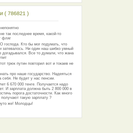
 ( 786821 )
 непонятно
 не так последнее время, какой-то
т фляг
господа. Кто бы мог подумать, что
 и затевалось. Ни один наш шибко умный
е догадывался. Все то думали, что жана
упит
тот трюк путин повторил вот и токаев не
знать про наше государство. Надеяться
 себя. Не будет у нас пенсии.
лет 6 670 000 тенге. Получается надо
ет. И зарплата должна быть 2 800 000 в
остичь порога достаточности. Как много
 получают такую зарплату ?
Круто же! Молодцы!