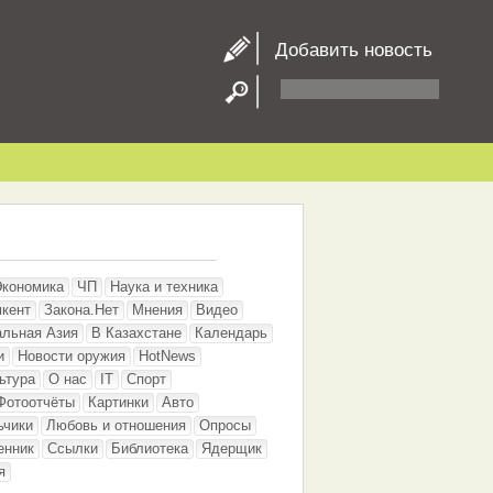
Добавить новость
Экономика
ЧП
Наука и техника
кент
Закона.Нет
Мнения
Видео
альная Азия
В Казахстане
Календарь
и
Новости оружия
HotNews
ьтура
О нас
IT
Спорт
Фотоотчёты
Картинки
Авто
ьчики
Любовь и отношения
Опросы
енник
Ссылки
Библиотека
Ядерщик
я