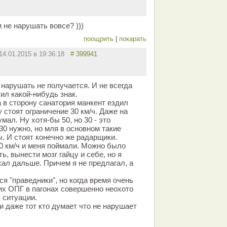
 не нарушать вовсе? )))
поощрить
|
покарать
14.01.2015 в 19:36:18
# 399941
 нарушать не получается. И не всегда
тил какой-нибудь знак.
 в сторону санатория манкент ездил
 стоят ограничение 30 км/ч. Даже на
умал. Ну хотя-бы 50, но 30 - это
30 нужно, но мля в основном такие
. И стоят конечно же радарщики.
0 км/ч и меня поймали. Можно было
ь, вынести мозг гайцу и себе, но я
хал дальше. Причем я не предлагал, а
ся "праведники", но когда время очень
тих ОПГ в пагонах совершенно неохото
 ситуации.
и даже тот кто думает что не нарушает