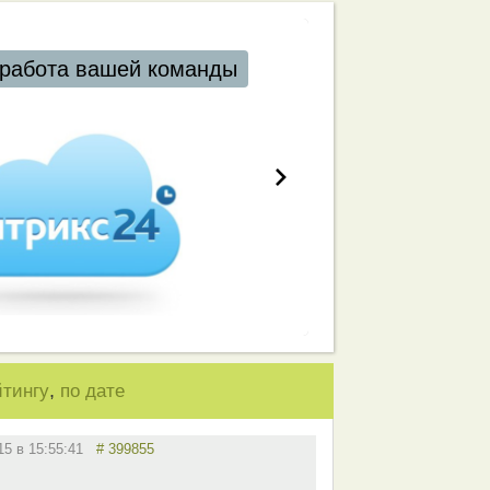
работа вашей команды
,
йтингу
по дате
015 в 15:55:41
# 399855