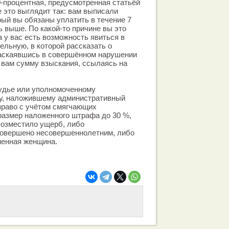
-процентная, предусмотренная статьёй
е это выглядит так: вам выписали
рый вы обязаны уплатить в течение 7
ь выше. По какой-то причине вы это
а у вас есть возможность явиться в
ельную, в которой рассказать о
раскаявшись в совершённом нарушении
 вам сумму взыскания, ссылаясь на
судье или уполномоченному
ну, наложившему административный
право с учётом смягчающих
размер наложенного штрафа до 30 %,
возместило ущерб, либо
овершено несовершеннолетним, либо
енная женщина.