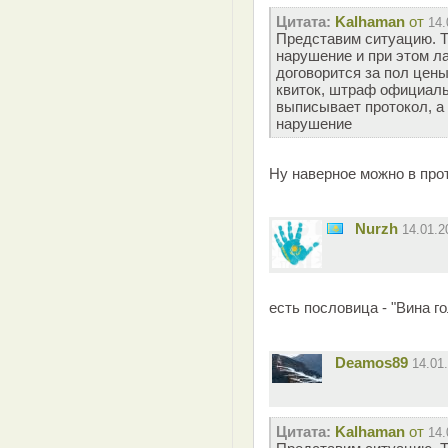
Цитата:
Kalhaman
от
14.
Представим ситуацию. Т
нарушение и при этом л
договорится за пол цены
квиток, штраф официальн
выписывает протокол, а 
нарушение
Ну наверное можно в про
Nurzh
14.01.
есть пословица - "Вина г
Deamos89
14.01
Цитата:
Kalhaman
от
14.