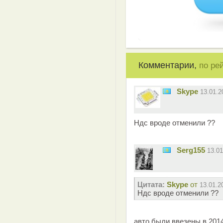
Комментарии,
по ре
Skype
13.01.
Ндс вроде отменили ??
Serg155
13.0
Цитата:
Skype
от
13.01.2
Ндс вроде отменили ??
авто были ввезены в 2014