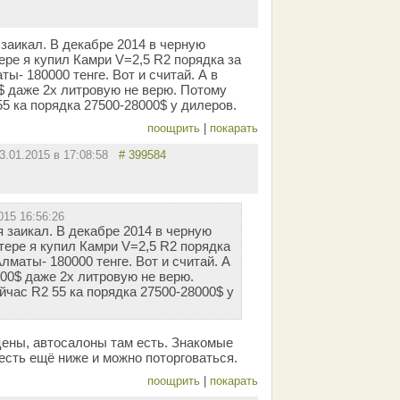
 заикал. В декабре 2014 в черную
ере я купил Камри V=2,5 R2 порядка за
ты- 180000 тенге. Вот и считай. А в
0$ даже 2х литровую не верю. Потому
55 ка порядка 27500-28000$ у дилеров.
поощрить
|
покарать
3.01.2015 в 17:08:58
# 399584
015 16:56:26
я заикал. В декабре 2014 в черную
тере я купил Камри V=2,5 R2 порядка
лматы- 180000 тенге. Вот и считай. А
000$ даже 2х литровую не верю.
йчас R2 55 ка порядка 27500-28000$ у
цены, автосалоны там есть. Знакомые
 есть ещё ниже и можно поторговаться.
поощрить
|
покарать