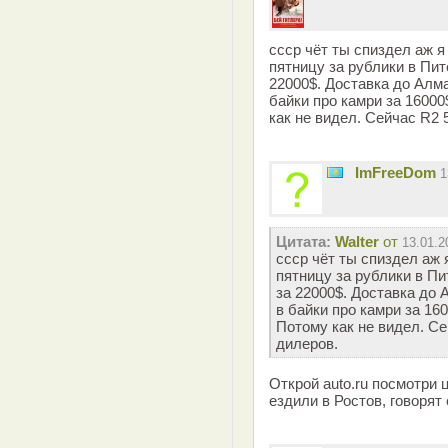
ссср чёт ты спиздел аж я
пятницу за рублики в Пит
22000$. Доставка до Алма
байки про камри за 1600
как не видел. Сейчас R2 
ImFreeDom
1
Цитата:
Walter
от
13.01.2
ссср чёт ты спиздел аж 
пятницу за рублики в Пи
за 22000$. Доставка до А
в байки про камри за 16
Потому как не видел. Се
дилеров.
Открой auto.ru посмотри 
ездили в Ростов, говорят