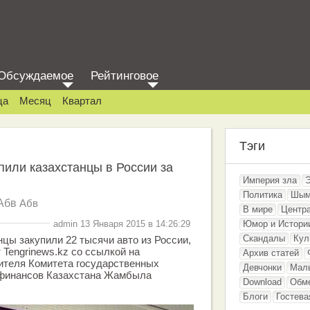
Обсуждаемое
Рейтинговое
ца
Месяц
Квартал
Тэги
пили казахстанцы в России за
Империя зла
Политика
Шым
Абв
Абв
В мире
Центр
admin 13 Января 2015 в 14:26:29
Юмор и Истори
Скандалы
Кул
нцы закупили 22 тысячи авто из России,
 Tengrinews.kz со ссылкой на
Архив статей
ителя Комитета государственных
Девчонки
Мал
 финансов Казахстана Жамбыла
Download
Обм
Блоги
Гостева