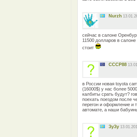
Nurzh
13.01.
сейчас в салоне Оренбург
11500 долларов в салоне
стоит
СССР88
13.0
в России новая toyota cam
(16000$) у нас более 500
калбиты срать будут? гов
поехать поездом после че
перегон и оформление и т
автомате, а наши бабуин
ЗуЗу
13.01.20