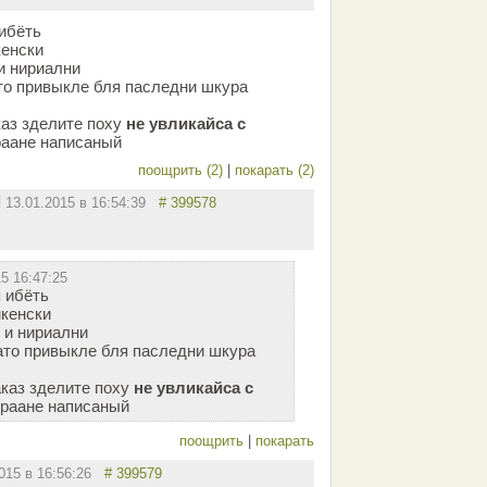
 ибёть
кенски
и нириални
то привыкле бля паследни шкура
каз зделите поху
не увликайса с
раане написаный
поощрить (2)
|
покарать (2)
d
13.01.2015 в 16:54:39
# 399578
5 16:47:25
я ибёть
мкенски
 и нириални
ато привыкле бля паследни шкура
аказ зделите поху
не увликайса с
ораане написаный
поощрить
|
покарать
2015 в 16:56:26
# 399579