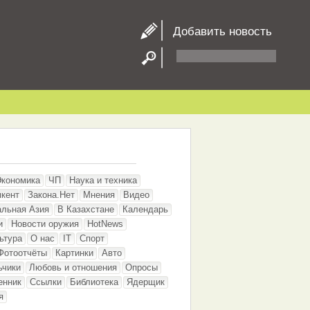
Добавить новость
Экономика
ЧП
Наука и техника
кент
Закона.Нет
Мнения
Видео
альная Азия
В Казахстане
Календарь
и
Новости оружия
HotNews
ьтура
О нас
IT
Спорт
Фотоотчёты
Картинки
Авто
ьчики
Любовь и отношения
Опросы
енник
Ссылки
Библиотека
Ядерщик
я