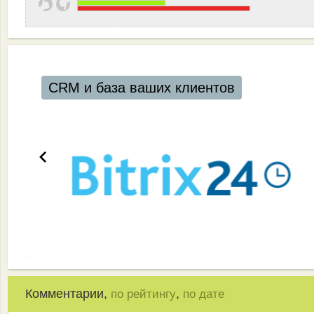
CRM и база ваших клиентов
Комментарии,
,
по рейтингу
по дате