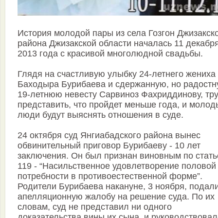
История молодой пары из села Гозгон Джизакск
района Джизакской области началась 11 декабр
2013 года с красивой многолюдной свадьбы.
Глядя на счастливую улыбку 24-летнего жениха
Баходыра Бурибаева и сдержанную, но радост
19-летнюю невесту Сарвиноз Фахриддинову, тр
представить, что пройдет меньше года, и молод
люди будут выяснять отношения в суде.
24 октября суд Янгиабадского района вынес
обвинительный приговор Бурибаеву - 10 лет
заключения. Он был признан виновным по стать
119 - “Насильственное удовлетворение половой
потребности в противоестественной форме”.
Родители Бурибаева накануне, 3 ноября, подал
апелляционную жалобу на решение суда. По их
словам, суд не представил ни одного
доказательства вины их сына, и руководствовал