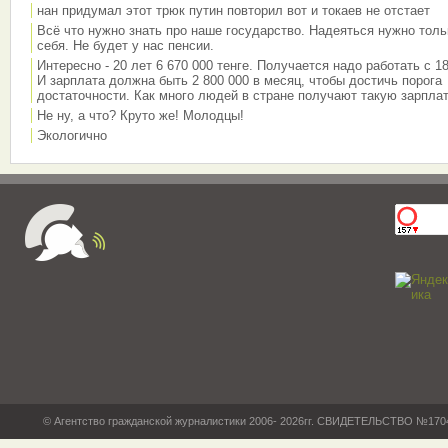
нан придумал этот трюк путин повторил вот и токаев не отстает
Всё что нужно знать про наше государство. Надеяться нужно толь
себя. Не будет у нас пенсии.
Интересно - 20 лет 6 670 000 тенге. Получается надо работать с 18
И зарплата должна быть 2 800 000 в месяц, чтобы достичь порога
достаточности. Как много людей в стране получают такую зарплат
Не ну, а что? Круто же! Молодцы!
Экологично
© Агентство гражданской журналистики 2006- 2026гг. СВИДЕТЕЛЬСТВО №17