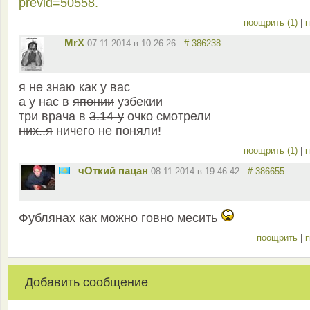
previd=50558.
поощрить (1)
|
п
MrX
07.11.2014 в 10:26:26
# 386238
я не знаю как у вас
а у нас в
японии
узбекии
три врача в
3.14-у
очко смотрели
них..я
ничего не поняли!
поощрить (1)
|
п
чОткий пацан
08.11.2014 в 19:46:42
# 386655
Фублянах как можно говно месить
поощрить
|
п
Добавить сообщение