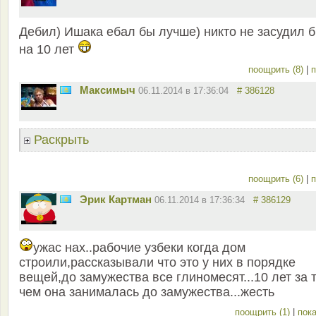
Дебил) Ишака ебал бы лучше) никто не засудил 
на 10 лет
поощрить (8)
|
п
Максимыч
06.11.2014 в 17:36:04
# 386128
Раскрыть
поощрить (6)
|
п
Эрик Картман
06.11.2014 в 17:36:34
# 386129
ужас нах..рабочие узбеки когда дом
строили,рассказывали что это у них в порядке
вещей,до замужества все глиномесят...10 лет за 
чем она занималась до замужества...жесть
поощрить (1)
|
пока