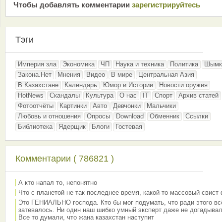
Чтобы добавлять комментарии
зарeгиcтрирyйтeсь
Тэги
Империя зла
Экономика
ЧП
Наука и техника
Политика
Шымк
Закона.Нет
Мнения
Видео
В мире
Центральная Азия
В Казахстане
Календарь
Юмор и Истории
Новости оружия
HotNews
Скандалы
Культура
О нас
IT
Спорт
Архив статей
Фотоотчёты
Картинки
Авто
Девчонки
Мальчики
Любовь и отношения
Опросы
Download
Обменник
Ссылки
Библиотека
Ядерщик
Блоги
Гостевая
Комментарии ( 786821 )
А кто напал то, непонятно
Что с планетой не так последнее время, какой-то массовый свист
Это ГЕНИАЛЬНО господа. Кто бы мог подумать, что ради этого вс
затевалось. Ни один наш шибко умный эксперт даже не догадывал
Все то думали, что жана казахстан наступит