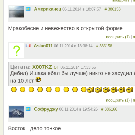
поощрить
|
п
Американец
06.11.2014 в 18:07:57
# 386153
Мракобесие и невежество в открытой форме
поощрить (1)
|
п
Aslan011
06.11.2014 в 18:38:14
# 386158
Цитата:
X007KZ
от
06.11.2014 17:33:55
Дебил) Ишака ебал бы лучше) никто не засудил
на 10 лет
поощрить (1)
|
п
Софруджу
06.11.2014 в 19:54:26
# 386166
Восток - дело тонкое