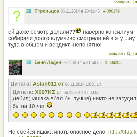
поощрить
|
п
Стрельцов
06.11.2014 в 20:41:45
# 386179
ей даже осмотр делали??
наверно консилиум
собирали долго вдумчиво смотрели ей в эту ...ну
туда в общем и вердикт -непонятно!
поощрить (1)
|
п
Беня Ладен
06.11.2014 в 21:50:52
# 386203
Цитата:
Aslan011
от
06.11.2014 18:38:14
Цитата:
X007KZ
от
06.11.2014 17:33:55
Дебил) Ишака ебал бы лучше) никто не засудил
бы на 10 лет
Не смейся ишака ипать опасное дело:
http://titus.