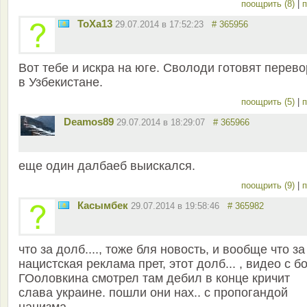
поощрить (8)
|
п
ТоХа13
29.07.2014 в 17:52:23
# 365956
Вот тебе и искра на юге. Сволоди готовят перево
в Узбекистане.
поощрить (5)
|
п
Deamos89
29.07.2014 в 18:29:07
# 365966
еще один далбаеб выискался.
поощрить (9)
|
п
Касымбек
29.07.2014 в 19:58:46
# 365982
что за долб...., тоже бля новость, и вообще что за
нацистская реклама прет, этот долб... , видео с б
ГОоловкина смотрел там дебил в конце кричит
слава украине. пошли они нах.. с пропогандой