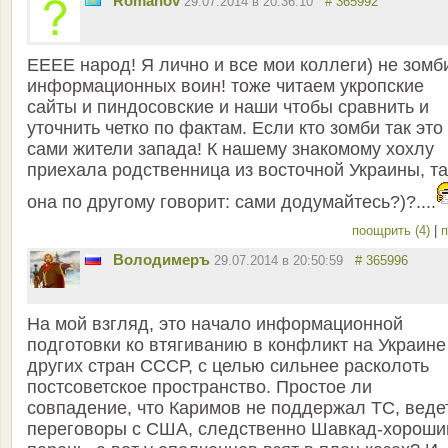
Romanov
29.07.2014 в 20:36:10
# 365992
ЕЕЕЕ народ! Я лично и все мои коллеги) не зомб
информационных воин! тоже читаем укропские
сайты и пиндосовские и наши чтобы сравнить и
уточнить четко по фактам. Если кто зомби так это
сами жители запада! К нашему знакомому хохлу
приехала родственница из восточной Украины, та
она по другому говорит: сами додумайтесь?)?....
поощрить (4)
|
п
Володимеръ
29.07.2014 в 20:50:59
# 365996
На мой взгляд, это начало информационной
подготовки ко втягиванию в конфликт на Украине
других стран СССР, с целью сильнее расколоть
постсоветское пространство. Простое ли
совпадение, что Каримов не поддержал ТС, веде
переговоры с США, следственно Шавкад-хороши