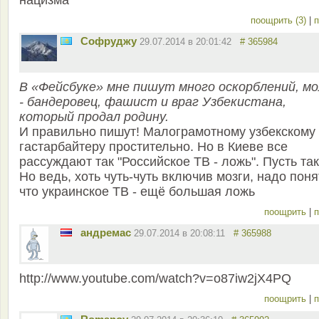
нацизма
поощрить (3)
|
п
Софруджу
29.07.2014 в 20:01:42
# 365984
В «Фейсбуке» мне пишут много оскорблений, мо
- бандеровец, фашист и враг Узбекистана,
который продал родину.
И правильно пишут! Малограмотному узбекскому
гастарбайтеру простительно. Но в Киеве все
рассуждают так "Российское ТВ - ложь". Пусть так
Но ведь, хоть чуть-чуть включив мозги, надо поня
что украинское ТВ - ещё большая ложь
поощрить
|
п
андремас
29.07.2014 в 20:08:11
# 365988
http://www.youtube.com/watch?v=o87iw2jX4PQ
поощрить
|
п