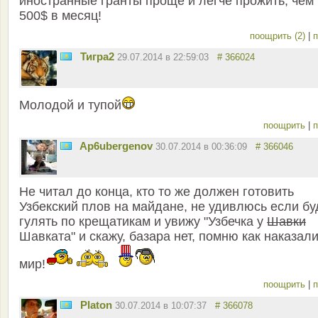
иностранные гранты проще и легче прожить, чем
500$ в месяц!
поощрить (2)
|
п
Тигра2
29.07.2014 в 22:59:03
# 366024
Молодой и тупой
поощрить
|
п
Ap6ubergenov
30.07.2014 в 00:36:09
# 366046
Не читал до конца, кто то же должен готовить
Узбекский плов на майдане, не удивлюсь если бу
гулять по крещатикам и увижу "Узбечка у
Шавки
Шавката" и скажу, базара нет, помню как наказал
мир!
поощрить
|
п
Platon
30.07.2014 в 10:07:37
# 366078