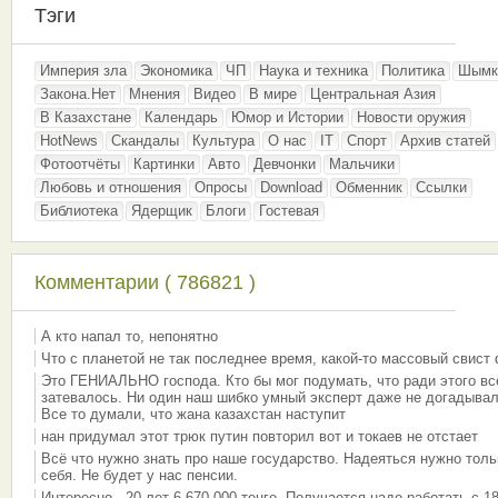
Тэги
Империя зла
Экономика
ЧП
Наука и техника
Политика
Шымк
Закона.Нет
Мнения
Видео
В мире
Центральная Азия
В Казахстане
Календарь
Юмор и Истории
Новости оружия
HotNews
Скандалы
Культура
О нас
IT
Спорт
Архив статей
Фотоотчёты
Картинки
Авто
Девчонки
Мальчики
Любовь и отношения
Опросы
Download
Обменник
Ссылки
Библиотека
Ядерщик
Блоги
Гостевая
Комментарии ( 786821 )
А кто напал то, непонятно
Что с планетой не так последнее время, какой-то массовый свист
Это ГЕНИАЛЬНО господа. Кто бы мог подумать, что ради этого вс
затевалось. Ни один наш шибко умный эксперт даже не догадывал
Все то думали, что жана казахстан наступит
нан придумал этот трюк путин повторил вот и токаев не отстает
Всё что нужно знать про наше государство. Надеяться нужно толь
себя. Не будет у нас пенсии.
Интересно - 20 лет 6 670 000 тенге. Получается надо работать с 18