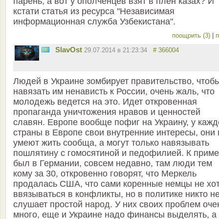
парень, а вот у ополченцев взят в плен казах? И
кстати статья из ресурса "Независимая
информационная служба Узбекистана".
поощрить (3)
|
п
SlavOst
29.07.2014 в 21:23:34
# 366004
Людей в Украине зомбирует правительство, чтоб
навязать им ненависть к России, очень жаль, что
молодежь ведется на это. Идет откровенная
пропаганда уничтожения нравов и ценностей
славян. Европе вообще пофиг на Украину, у кажд
страны в Европе свои внутренние интересы, они 
умеют жить сообща, а могут только навязывать
пошлятину с гомосятиной и педофилией. К приме
был в Германии, совсем недавно, там люди тем
кому за 30, откровенно говорят, что Меркель
продалась США, что сами коренные немцы не хо
ввязываться в конфликты, но в политике никто н
слушает простой народ. У них своих проблем оче
много, еще и Украине надо финансы выделять, а 