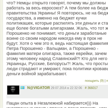
что? Немцы открыто говорят, почему мы должны
работать за весь евросоюз? А тем более на бюдж
правительства Украины! Я повторюсь, не на бюд
государства, а именно на бюджет кучки
политикашек, которые распилять эти деньги и ст
еще более богатыми алигархами. Жаль, что тот 
Порошенко не понимает, что деньги заработаные
воине со своим народом никогда ему в прок не
будут. Хотя о чем это я, ведь настоящая фамили
Петра Порошенко - Вальцман, а Порошенко -
фамилия матери олигарха, также еврейки, зачем
этому человеку народ Славянский?! Кто для него
Украинцы, Русские, Белорусы?! Жаль, что просты
люди страдают и умирают, пока политики кровав
деньги войной зарабатывают.
поощрить (9)
|
п
N@VIGATOR
29.07.2014 в 22:32:06
# 366017
Пацан опыта в Незалежной набирается))) На