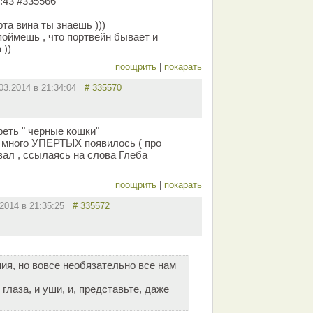
:43 #335566
рта вина ты знаешь )))
поймешь , что портвейн бывает и
))
поощрить
|
покарать
.03.2014 в 21:34:04
# 335570
еть " черные кошки"
м много УПЕРТЫХ появилось ( про
вал , ссылаясь на слова Глеба
поощрить
|
покарать
.2014 в 21:35:25
# 335572
ия, но вовсе необязательно все нам
 глаза, и уши, и, представьте, даже