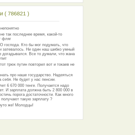
 ( 786821 )
 непонятно
 не так последнее время, какой-то
т фляг
господа. Кто бы мог подумать, что
 и затевалось. Ни один наш шибко умный
е догадывался. Все то думали, что жана
упит
тот трюк путин повторил вот и токаев не
знать про наше государство. Надеяться
 себя. Не будет у нас пенсии.
лет 6 670 000 тенге. Получается надо
ет. И зарплата должна быть 2 800 000 в
остичь порога достаточности. Как много
 получают такую зарплату ?
Круто же! Молодцы!