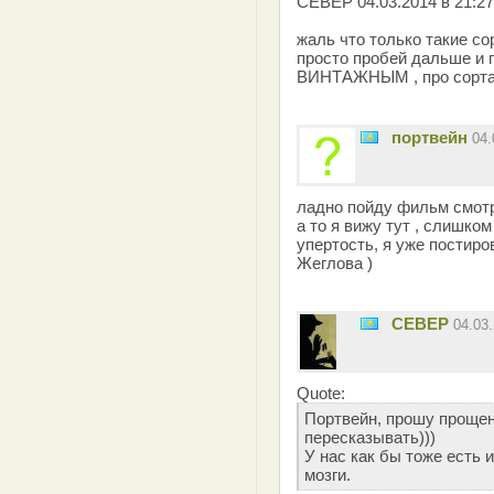
CEBEP 04.03.2014 в 21:27
жаль что только такие со
просто пробей дальше и 
ВИНТАЖНЫМ , про сорта 
портвейн
04
ладно пойду фильм смотр
а то я вижу тут , слишко
упертость, я уже постиро
Жеглова )
CEBEP
04.03
Quote:
Портвейн, прошу прощен
пересказывать)))
У нас как бы тоже есть и
мозги.