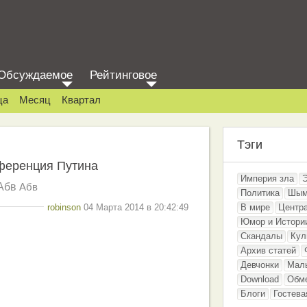
Обсуждаемое
Рейтинговое
ца
Месяц
Квартал
Тэги
ференция Путина
Империя зла
Абв
Абв
Политика
Шым
robinson
04 Марта 2014 в 20:42:49
В мире
Центр
Юмор и Истори
Скандалы
Кул
Архив статей
Девчонки
Мал
Download
Обм
Блоги
Гостева