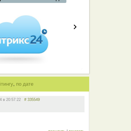
,
йтингу
по дате
14 в 20:57:22
# 335549