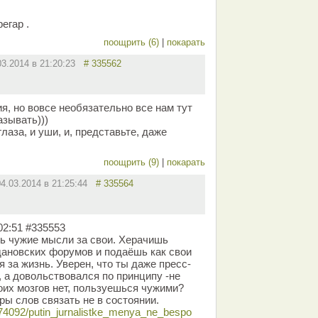
егар .
поощрить (6)
|
покарать
03.2014 в 21:20:23
# 335562
я, но вовсе необязательно все нам тут
азывать)))
глаза, и уши, и, представьте, даже
поощрить (9)
|
покарать
04.03.2014 в 21:25:44
# 335564
02:51 #335553
ь чужие мысли за свои. Херачишь
дановских форумов и подаёшь как свои
 за жизнь. Уверен, что ты даже пресс-
 а довольствовался по принципу -не
оих мозгов нет, пользуешься чужими?
ры слов связать не в состоянии.
/274092/putin_jurnalistke_menya_ne_bespo