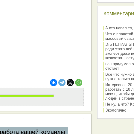
Комментарии
А кто напал то,
Что с планетой
массовый свис
Это ГЕНИАЛЬНО 
ради этого всё
эксперт даже н
казахстан наст
нан придумал э
отстает
Всё что нужно 
нужно только на
Интересно - 20 
работать с 18 л
месяц, чтобы д
людей в стране
Не ну, а что? 
Экологично
работа вашей команды