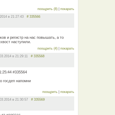
поощрить (8)
|
покарать
.2014 в 21:27:43
# 335566
ов и регистр на нас повышать, а то
 хвост наступили.
поощрить (4)
|
покарать
03.2014 в 21:29:11
# 335568
:25:44 #335564
ро госдеп напомни
поощрить
|
покарать
.03.2014 в 21:30:57
# 335569