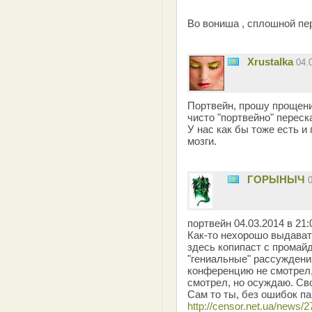
Во вониша , сплошной пер
Xrustalka
04.
Портвейн, прошу прощени
чисто "портвейно" переск
У нас как бы тоже есть и 
мозги.
ГОРЫНЫЧ
портвейн 04.03.2014 в 21:
Как-то нехорошо выдават
здесь копипаст с промай
"гениальные" рассуждения
конференцию не смотрел,
смотрел, но осуждаю. Св
Сам то ты, без ошибок па
http://censor.net.ua/news