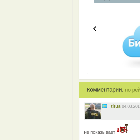
Комментарии,
по ре
titus
04.03.20
не показывает