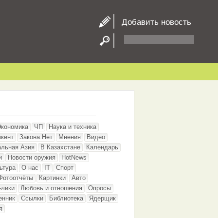
Добавить новость
Экономика
ЧП
Наука и техника
кент
Закона.Нет
Мнения
Видео
альная Азия
В Казахстане
Календарь
и
Новости оружия
HotNews
ьтура
О нас
IT
Спорт
Фотоотчёты
Картинки
Авто
ьчики
Любовь и отношения
Опросы
енник
Ссылки
Библиотека
Ядерщик
я