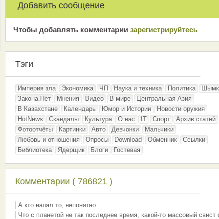
Добавить сообщение
Чтобы добавлять комментарии
зарeгиcтрирyйтeсь
Тэги
Империя зла
Экономика
ЧП
Наука и техника
Политика
Шымк
Закона.Нет
Мнения
Видео
В мире
Центральная Азия
В Казахстане
Календарь
Юмор и Истории
Новости оружия
HotNews
Скандалы
Культура
О нас
IT
Спорт
Архив статей
Фотоотчёты
Картинки
Авто
Девчонки
Мальчики
Любовь и отношения
Опросы
Download
Обменник
Ссылки
Библиотека
Ядерщик
Блоги
Гостевая
Комментарии ( 786821 )
А кто напал то, непонятно
Что с планетой не так последнее время, какой-то массовый свист