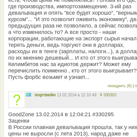
есть, чтобы цены не поменялись? Голова его где,
где производства, импортозамещение. 3-ий раз
девальвация и опять "все будет хорошо", "верны
курсом"... "И это позволит оживить экономику", дв
предыдущих раза не позволило, а сейчас позволи
а что изменилось то? А все просто - наши
корпорации, работающие на экспорт сырья начал
терять деньги, ведь торгуют они в долларах,
расходы их в тенге (зарплаты, налоги...), а долла
по их мнению дешевый... И кто от этого выигрыв
Келимбетов нас за идиотов держит? Может ему
перечислить поименно , кто от этого выигрывает?
Пусть форбс возьмет и узнает...
поощрить (6)
|
п
портвейн
13.02.2014 в 12:10:49
# 330303
GoodZone 13.02.2014 в 12:04:21 #330295
Заценки
В России плавная девальвация прошла, так у них
цены не выросли (с лета 2013), народ даже не