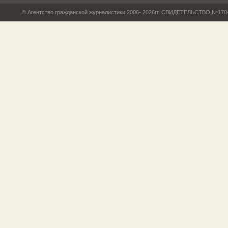
© Агентство гражданской журналистики 2006- 2026гг. СВИДЕТЕЛЬСТВО №17