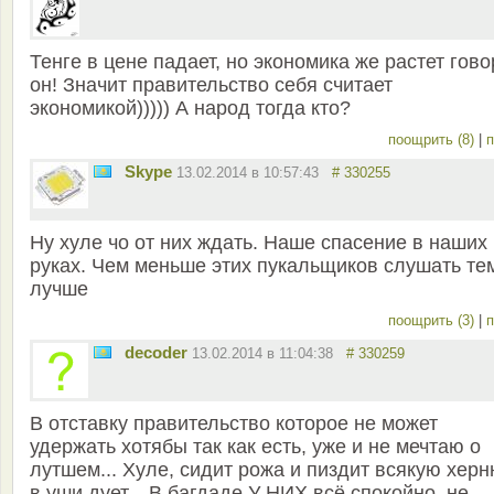
Тенге в цене падает, но экономика же растет гово
он! Значит правительство себя считает
экономикой))))) А народ тогда кто?
поощрить (8)
|
п
Skype
13.02.2014 в 10:57:43
# 330255
Ну хуле чо от них ждать. Наше спасение в наших
руках. Чем меньше этих пукальщиков слушать те
лучше
поощрить (3)
|
п
decoder
13.02.2014 в 11:04:38
# 330259
В отставку правительство которое не может
удержать хотябы так как есть, уже и не мечтаю о
лутшем... Хуле, сидит рожа и пиздит всякую херн
в уши дует... В багдаде У НИХ всё спокойно, не