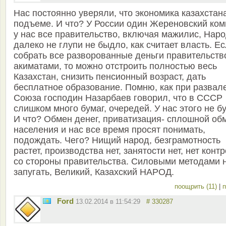
Нас постоянно уверяли, что экономика казахстан
подъеме. И что? У России один Жереновский ком
у нас все правительство, включая мажилис, Нар
далеко не глупи не быдло, как считает власть. Е
собрать все разворованные деньги правительств
акиматами, то можно отстроить полностью весь
Казахстан, снизить пенсионный возраст, дать
бесплатное образование. Помню, как при развал
Союза господин Назарбаев говорил, что в СССР
слишком много бумаг, очередей. У нас этого не б
И что? Обмен денег, приватизация- сплошной об
населения и нас все время просят понимать,
подождать. Чего? Нищий народ, безграмотность
растет, производства нет, занятости нет, нет конт
со стороны правительства. Силовыми методами 
запугать, Великий, Казахский НАРОД.
поощрить (11)
|
п
Ford
13.02.2014 в 11:54:29
# 330287