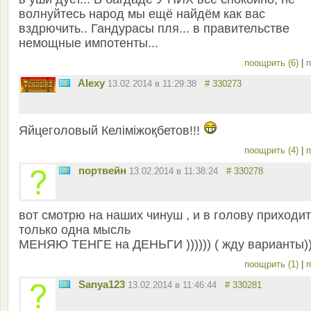
волнуйтесь народ мы ещё найдём как вас
вздрючить.. Гандурасы пля... в правительстве
немощные импотенты...
поощрить (6)
|
п
Alexy
13.02.2014 в 11:29:38
# 330273
Яйцеголовый Келіміжоқбетов!!!
поощрить (4)
|
п
портвейн
13.02.2014 в 11:38:24
# 330278
вот смотрю на наших чинуш , и в голову приходит
только одна мысль
МЕНЯЮ ТЕНГЕ на ДЕНЬГИ )))))) ( жду варианты))
поощрить (1)
|
п
Sanya123
13.02.2014 в 11:46:44
# 330281