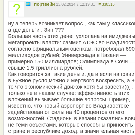
портвейн
13.02.2014 в 12:19:31
# 330315
ну а теперь возникает вопрос , как там у классико
а где деньги , Зин ???
Большая часть этих денег ухлопана на имиджев
мегапроекты власти: саммит АТЭС во Владивосто
согласно официальным оценкам, потребовал 690
миллиардов рублей; Универсиада в Казани —
примерно 150 миллиардов; Олимпиада в Сочи —
свыше 1,5 триллиона рублей.
Как говорится за такие деньги, да и если направи
в нужное русло,можно и мертвого воскресить, а н
то что экономический движок хотя бы завести((( .
только не в нашем случае: эффективность этих
вложений вызывает большие вопросы. Пример,
известно, что новый аэропорт во Владивостоке
задействован от силы на 40 процентов от его
возможностей. Стадионы в Казани оказались вов
не теми объектами, которые способны приносить
стране и республике доход, а значительная часть