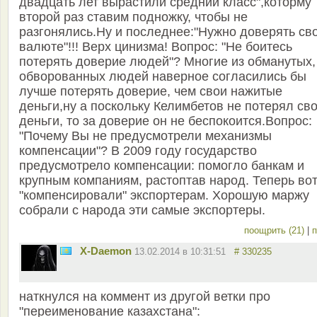
двадцать лет вырастили средний класс",которму
второй раз ставим подножку, чтобы не
разгонялись.Ну и последнее:"Нужно доверять св
валюте"!!! Верх цинизма! Вопрос: "Не боитесь
потерять доверие людей"? Многие из обманутых,
обворованных людей наверное согласились бы
лучше потерять доверие, чем свои нажитые
деньги,ну а поскольку Келимбетов не потерял св
деньги, то за доверие он не беспокоится.Вопрос:
"Почему Вы не предусмотрели механизмы
компенсации"? В 2009 году государство
предусмотрело компенсации: помогло банкам и
крупным компаниям, растоптав народ. Теперь во
"компенсировали" экспортерам. Хорошую маржу
собрали с народа эти самые экспортеры.
поощрить (21)
|
п
X-Daemon
13.02.2014 в 10:31:51
# 330235
наткнулся на коммент из другой ветки про
"переименование казахстана":