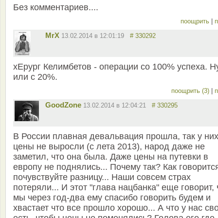
Без комментариев....
поощрить
|
п
MrX
13.02.2014 в 12:01:19
# 330292
хЕрург Келимбетов - операции со 100% успеха. Н
или с 20%.
поощрить (3)
|
п
GoodZone
13.02.2014 в 12:04:21
# 330295
В России плавная девальвация прошла, так у них
цены не выросли (с лета 2013), народ даже не
заметил, что она была. Даже цены на путевки в
европу не поднялись... Почему так? Как говоритс
почувствуйте разницу... Наши совсем страх
потеряли... И этот "глава нацбанка" еще говорит, 
мы через год-два ему спасибо говорить будем и
хвастает что все прошло хорошо... А что у нас св