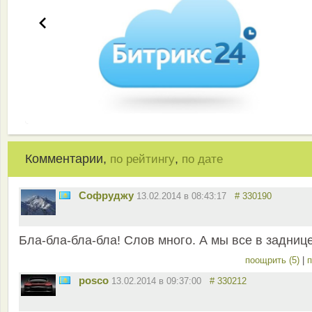
Комментарии,
,
по рейтингу
по дате
Софруджу
13.02.2014 в 08:43:17
# 330190
Бла-бла-бла-бла! Слов много. А мы все в задниц
поощрить (5)
|
п
posco
13.02.2014 в 09:37:00
# 330212