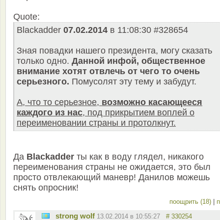
Quote:
Blackadder
07.02.2014
в 11:08:30 #328654
Зная повадки нашего президента, могу сказать
только одно.
Данной инфой, общественное
внимание хотят отвлечь от чего то очень
серьезного.
Помусолят эту тему и забудут.
А, что то серьезное,
возможно касающееся
каждого из нас
, под прикрытием воплей о
переименовании страны и протолкнут.
Да
Blackadder
ты как в воду глядел, никакого
переименования страны не ожидается, это был
просто отвлекающий маневр! Данилов можешь
снять опросник!
поощрить (18)
|
п
strong wolf
13.02.2014 в 10:55:27
# 330254