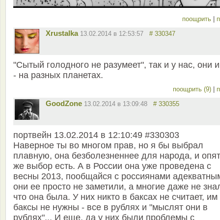
поощрить
|
п
Xrustalka
13.02.2014 в 12:53:57
# 330347
"Сытый голодного не разумеет", так и у нас, они 
- на разных планетах.
поощрить (9)
|
п
GoodZone
13.02.2014 в 13:09:48
# 330355
портвейн 13.02.2014 в 12:10:49 #330303
Наверное ты во многом прав, но я бы выбрал
плавную, она безболезненнее для народа, и опя
же выбор есть. А в России она уже проведена с
весны 2013, пообщайся с россиянами адекватным
они ее просто не заметили, а многие даже не зна
что она была. У них никто в баксах не считает, им
баксы не нужны - все в рублях и "мыслят они в
рублях"... И еще, да у них были проблемы с