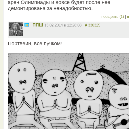
арен Олимпиады и вовсе будет после нее
демонтирована за ненадобностью.
поощрить (1)
|
п
ППШ
13.02.2014 в 12:28:08
# 330325
Портвеин, все пучком!