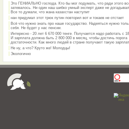
Это ГЕНИАЛЬНО господа. Кто бы мог подумать, что ради этого вс
затевалось. Ни один наш шибко умный эксперт даже не догадывал
Все то думали, что жана казахстан наступит
нан придумал этот трюк путин повторил вот и токаев не отстает
Всё что нужно знать про наше государство. Надеяться нужно толь
себя. Не будет у нас пенсии.
Интересно - 20 лет 6 670 000 тенге. Получается надо работать с 18
И зарплата должна быть 2 800 000 в месяц, чтобы достичь порога
достаточности. Как много людей в стране получают такую зарплат
Не ну, а что? Круто же! Молодцы!
Экологично