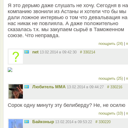
Я это дерьмо даже слушать не хочу. Сегодня в н
компанию звонили из Астаны и хотели что бы мы
дали ложное интервью о том что девальвация на
нас никак не повлияла. А даже положительно
сказалась т.к. мы закупаем сырьё в Таможенном
союзе. Что неправда.
поощрить (24)
|
п
net
13.02.2014 в 09:42:30
# 330214
поощрить (25)
|
п
Любитель ММА
13.02.2014 в 09:44:27
# 330216
Сорок одну минуту эту белиберду? Не, не осилю
поощрить (10)
|
п
Байконыр
13.02.2014 в 09:53:22
# 330220