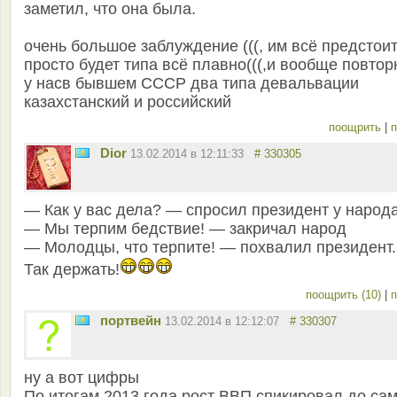
заметил, что она была.
очень большое заблуждение (((, им всё предстоит
просто будет типа всё плавно(((,и вообще повто
у насв бывшем СССР два типа девальвации
казахстанский и российский
поощрить
|
п
Dior
13.02.2014 в 12:11:33
# 330305
— Как у вас дела? — спросил президент у народ
— Мы терпим бедствие! — закричал народ
— Молодцы, что терпите! — похвалил президент
Так держать!
поощрить (10)
|
п
портвейн
13.02.2014 в 12:12:07
# 330307
ну а вот цифры
По итогам 2013 года рост ВВП спикировал до са