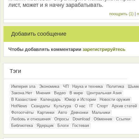
лист, может и я начну зарабатывать.
поощрить (1)
|
п
Добавить сообщение
Чтобы добавлять комментарии
зарeгиcтрирyйтeсь
Тэги
Империя зла
Экономика
ЧП
Наука и техника
Политика
Шымк
Закона.Нет
Мнения
Видео
В мире
Центральная Азия
В Казахстане
Календарь
Юмор и Истории
Новости оружия
HotNews
Скандалы
Культура
О нас
IT
Спорт
Архив статей
Фотоотчёты
Картинки
Авто
Девчонки
Мальчики
Любовь и отношения
Опросы
Download
Обменник
Ссылки
Библиотека
Ядерщик
Блоги
Гостевая