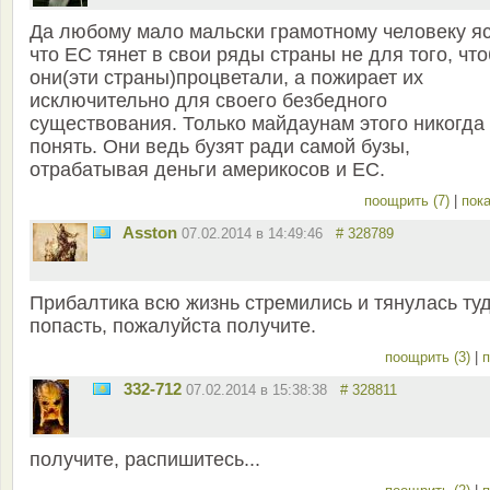
Да любому мало мальски грамотному человеку яс
что ЕС тянет в свои ряды страны не для того, чт
они(эти страны)процветали, а пожирает их
исключительно для своего безбедного
существования. Только майдаунам этого никогда
понять. Они ведь бузят ради самой бузы,
отрабатывая деньги америкосов и ЕС.
поощрить (7)
|
пока
Asston
07.02.2014 в 14:49:46
# 328789
Прибалтика всю жизнь стремились и тянулась ту
попасть, пожалуйста получите.
поощрить (3)
|
п
332-712
07.02.2014 в 15:38:38
# 328811
получите, распишитесь...