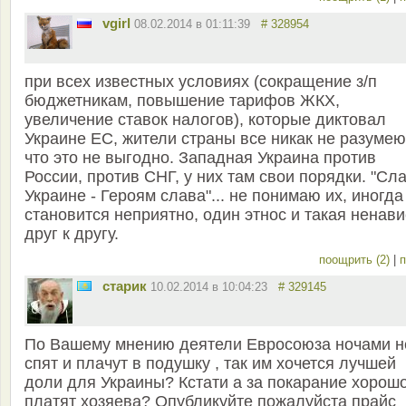
vgirl
08.02.2014 в 01:11:39
# 328954
при всех известных условиях (сокращение з/п
бюджетникам, повышение тарифов ЖКХ,
увеличение ставок налогов), которые диктовал
Украине ЕС, жители страны все никак не разумею
что это не выгодно. Западная Украина против
России, против СНГ, у них там свои порядки. "Сл
Украине - Героям слава"... не понимаю их, иногда
становится неприятно, один этнос и такая ненави
друг к другу.
поощрить (2)
|
п
старик
10.02.2014 в 10:04:23
# 329145
По Вашему мнению деятели Евросоюза ночами н
спят и плачут в подушку , так им хочется лучшей
доли для Украины? Кстати а за покарание хорош
платят хозяева? Опубликуйте пожалуйста прайс