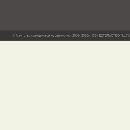
© Агентство гражданской журналистики 2006- 2026гг. СВИДЕТЕЛЬСТВО №17