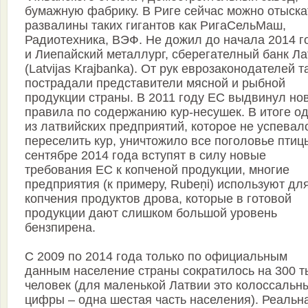
бумажную фабрику. В Риге сейчас можно отыска
развалины таких гигантов как РигаСельМаш,
Радиотехника, ВЭФ. Не дожил до начала 2014 г
и Лиепайский металлург, сберегателный банк Л
(Latvijas Krajbanka). От рук еврозаконодателей т
пострадали представители мясной и рыбной
продукции страны. В 2011 году ЕС выдвинул но
правила по содержанию кур-несушек. В итоге о
из латвийских предприятий, которое не успевал
переселить кур, уничтожило все поголовье птиц
сентябре 2014 года вступят в силу новые
требования ЕС к копченой продукции, многие
предприятия (к примеру, Rubeņi) используют дл
копчения продуктов дрова, которые в готовой
продукции дают слишком большой уровень
бензпирена.
С 2009 по 2014 года только по официальным
данным население страны сократилось на 300 т
человек (для маленькой Латвии это колоссальн
цифры – одна шестая часть населения). Реальн