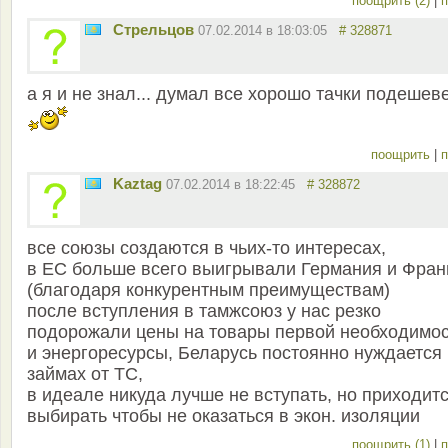
поощрить (2)
|
п
Стрельцов
07.02.2014 в 18:03:05
# 328871
а я и не знал... думал все хорошо тачки подешев
поощрить
|
п
Kaztag
07.02.2014 в 18:22:45
# 328872
все союзы создаются в чьих-то интересах,
в ЕС больше всего выигрывали Германия и Фран
(благодаря конкурентным преимуществам)
после вступления в тамжсоюз у нас резко
подорожали цены на товары первой необходимо
и энергоресурсы, Беларусь постоянно нуждается 
займах от ТС,
в идеале никуда лучше не вступать, но приходит
выбирать чтобы не оказаться в экон. изоляции
поощрить (1)
|
п