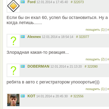
Ford
12.01.2014 в 17:45:40
# 322073
Если бы он ехал 60, успел бы остановиться. Ну а
когда летишь.......
поощрить (1)
|
п
Alexnex
12.01.2014 в 18:54:14
# 322077
Злорадная какая-то реакция...
поощрить (2)
|
п
DOBERMAN
12.01.2014 в 21:13:20
# 322090
ребята в авто с регистратором упоооротые)))
поощрить (1)
|
п
KOT
14.01.2014 в 20:45:30
# 322556