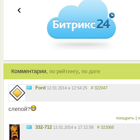
Комментарии,
,
по рейтингу
по дате
Ford
12.01.2014 в 12:54:25
# 322047
слепой?
поощрить
|
п
332-712
12.01.2014 в 17:12:58
# 322068