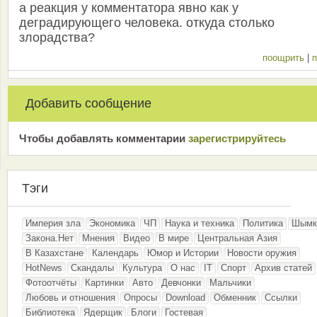
а реакция у комментатора явно как у
деградирующего человека. откуда столько
злорадства?
поощрить
|
п
Добавить сообщение
Чтобы добавлять комментарии
зарeгиcтрирyйтeсь
Тэги
Империя зла
Экономика
ЧП
Наука и техника
Политика
Шымк
Закона.Нет
Мнения
Видео
В мире
Центральная Азия
В Казахстане
Календарь
Юмор и Истории
Новости оружия
HotNews
Скандалы
Культура
О нас
IT
Спорт
Архив статей
Фотоотчёты
Картинки
Авто
Девчонки
Мальчики
Любовь и отношения
Опросы
Download
Обменник
Ссылки
Библиотека
Ядерщик
Блоги
Гостевая