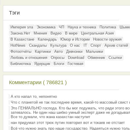
Тэги
Империя зла
Экономика
ЧП
Наука и техника
Политика
Шымк
Закона.Нет
Мнения
Видео
В мире
Центральная Азия
В Казахстане
Календарь
Юмор и Истории
Новости оружия
HotNews
Скандалы
Культура
О нас
IT
Спорт
Архив статей
Фотоотчёты
Картинки
Авто
Девчонки
Мальчики
Любовь и отношения
Опросы
Download
Обменник
Ссылки
Библиотека
Ядерщик
Блоги
Гостевая
Комментарии ( 786821 )
А кто напал то, непонятно
Что с планетой не так последнее время, какой-то массовый свист
Это ГЕНИАЛЬНО господа. Кто бы мог подумать, что ради этого вс
затевалось. Ни один наш шибко умный эксперт даже не догадывал
Все то думали, что жана казахстан наступит
нан придумал этот трюк путин повторил вот и токаев не отстает
Всё что нужно знать про наше государство. Надеяться нужно толь