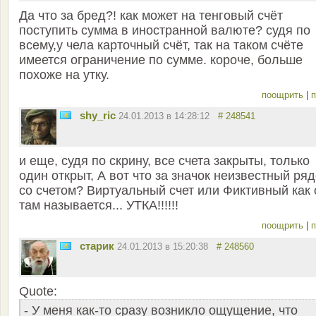
Да что за бред?! как может на тенговый счёт
поступить сумма в иностранной валюте? судя по
всему,у чела карточный счёт, так на таком счёте
имеется ограничение по сумме. короче, больше
похоже на утку.
поощрить
|
п
shy_ric
24.01.2013 в 14:28:12
# 248541
и еще, судя по скрину, все счета закрыты, только
один открыт, А вот что за значок неизвестный ря
со счетом? Виртуальный счет или Фиктивный как 
там называется... УТКА!!!!!!
поощрить
|
п
старик
24.01.2013 в 15:20:38
# 248560
Quote:
- У меня как-то сразу возникло ощущение, что