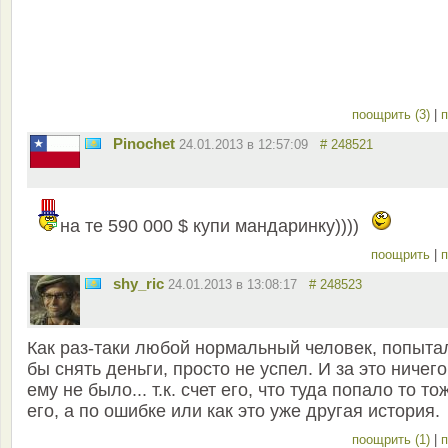
поощрить (3)
|
п
Pinochet
24.01.2013 в 12:57:09
# 248521
на те 590 000 $ купи мандаринку))))
поощрить
|
п
shy_ric
24.01.2013 в 13:08:17
# 248523
Как раз-таки любой нормальный человек, попыта
бы снять деньги, просто не успел. И за это ничег
ему не было... т.к. счет его, что туда попало то то
его, а по ошибке или как это уже другая история.
поощрить (1)
|
п