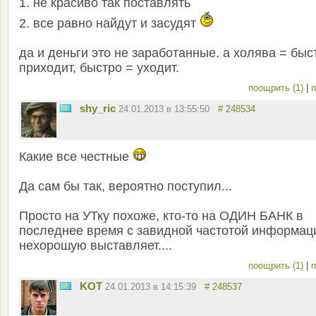
1. не красиво так поставлять
2. все равно найдут и засудят
да и деньги это не заработанные. а холява = быс
приходит, быстро = уходит.
поощрить (1)
|
п
shy_ric
24.01.2013 в 13:55:50
# 248534
Какие все честные
Да сам бы так, вероятно поступил...
Просто на УТку похоже, кто-то на ОДИН БАНК в
последнее время с завидной частотой информа
нехорошую выставляет....
поощрить (1)
|
п
KOT
24.01.2013 в 14:15:39
# 248537