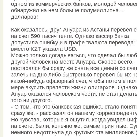
одном из коммерческих банков, молодой челове
обнаружил на нем больше полумиллиона...
долларов!
Как оказалось, друг Ануара из Астаны перевел 
на счет 590 тысяч тенге. Однако кассир банка
допустила ошибку и в графе “валюта перевода”
вместо KZT указала USD.
Можно только догадываться, что сделал бы лю
другой человек на месте Ануара. Скорее всего,
постарался бы сразу же снять все деньги со сче
залечь на дно либо быстренько перевел бы их н
какой-нибудь офшорный счет, чтобы потом в по
мере вкусить прелести жизни олигархов. Однако
Ануар оказался человеком чести: не стал делать
того ни другого.
- О том, что это банковская ошибка, стало понят
сразу же, - рассказал он нашему корреспонденту.
Но чувства, которые я ощутил, когда увидел ци
на счете, были, конечно же, самые приятные. С
немного недотянула до круглых ста миллионов 