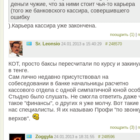
деньги чужие, что за ними стоит чья-то карьера
(того же банковского кассира, совершившего
ошибку
).Карьера кассира уже закончена.
поощрить (1)
|
п
Sr. Leonsio
24.01.2013 в 15:40:29
# 248570
КОТ, просто баксы пересчитали по курсу и закину
в тенге.
Сам лично недавно присутствовал на
собеседовании в банке начальницы расчетно
кассового отдела с одной симпатичной юной особ
Стыдно было слушать. Не смогла ответить даже 
такое "финансы", о других я уже молчу. Вот такие
нас специалисты. Я их называю Профи "по звонку
верхов".
поощрить (3)
|
п
Zoggyla
24.01.2013 в 18:31:55
# 248596