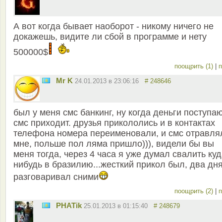
А вот когда бывает наоборот - никому ничего не
докажешь, видите ли сбой в программе и нету
500000$
поощрить (1)
|
п
Mr K
24.01.2013 в 23:06:16
# 248646
был у меня смс банкинг, ну когда деньги поступаю
смс приходит. друзья прикололись и в контактах
телефона номера переименовали, и смс отравля
мне, польше пол ляма пришло))), видели бы вы
меня тогда, через 4 часа я уже думал свалить ку
нибудь в бразилию...жесткий прикол был, два дн
разговаривал сними
поощрить (2)
|
п
PHATik
25.01.2013 в 01:15:40
# 248679