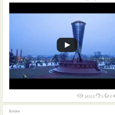
16313
5
0
Блоги