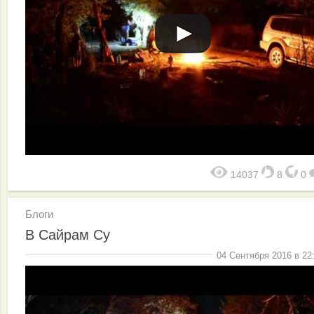
14037
8
0
Блоги
В Сайрам Су
04 Сентября 2016 в 22