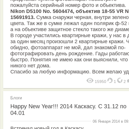
пожалуйста серийный номер фото и объектива.
Nikon D5100 No. 5604474, объектив 18-55 VR N
15691913.
Сумка снаружи черная, внутри зелено
цвета. Так же в сумке лежал один полярик ф-52
а на объективе защитное стекло такого же диам
В городе участились квартирные кражи, у нас в
за один месяц произошли 2 квартирные кражи. 
обидно, фотоаппарат не мой, дал знакомой по-
фотографировать день рождение. Гады работа
быстро. Понятия не имею как они выяснили, что
никого нет дома.
Спасибо за любую информацию. Всем желаю уд
15950
1
2
Блоги
Happy New Year!!! 2014 Каскасу. C 31.12 по
04.01
06 Января 2014 в 09
Встречал новый год в Каскасу.