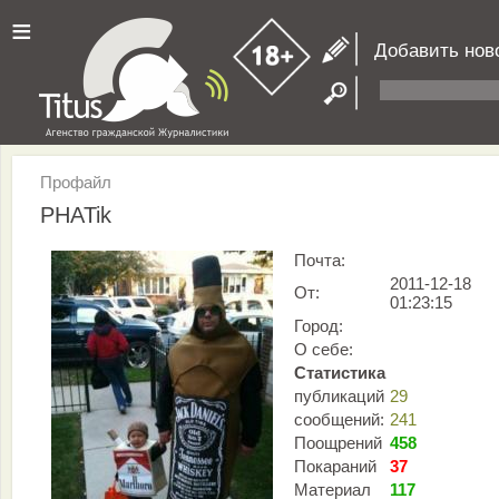
≡
Добавить нов
Профайл
PHATik
Почта:
2011-12-18
От:
01:23:15
Город:
О себе:
Статистика
публикаций
29
сообщений:
241
Поощрений
458
Покараний
37
Материал
117