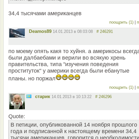
34,4 тысячами американцев
поощрить (1)
|
п
Deamos89
14.01.2013 в 08:03:08
# 246291
по моему опять какя то хуйня. а америкосы всегд
были далбаебами и верили во всякую хрень
правительства, типа "изучения поведения
проституток" у америки всегда были ебанутые
планы. но поржал
поощрить (1)
|
п
старик
14.01.2013 в 10:13:22
# 246296
Quote:
В петиции, опубликованной 14 ноября прошлого
года и подписанной к настоящему времени 34,4
тысячи американцев, говорится о необходимост