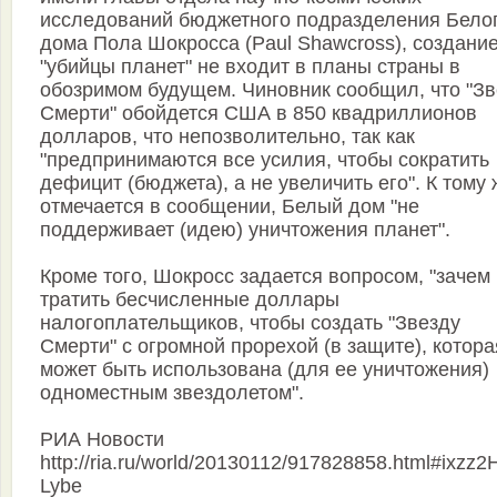
исследований бюджетного подразделения Бело
дома Пола Шокросса (Paul Shawcross), создани
"убийцы планет" не входит в планы страны в
обозримом будущем. Чиновник сообщил, что "З
Смерти" обойдется США в 850 квадриллионов
долларов, что непозволительно, так как
"предпринимаются все усилия, чтобы сократить
дефицит (бюджета), а не увеличить его". К тому 
отмечается в сообщении, Белый дом "не
поддерживает (идею) уничтожения планет".
Кроме того, Шокросс задается вопросом, "зачем
тратить бесчисленные доллары
налогоплательщиков, чтобы создать "Звезду
Смерти" с огромной прорехой (в защите), котора
может быть использована (для ее уничтожения)
одноместным звездолетом".
РИА Новости
http://ria.ru/world/20130112/917828858.html#ixzz2
Lybe