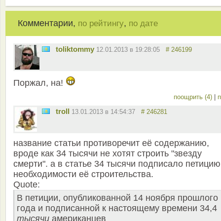
Комментарии,
,
по рейтингу
по дате
toliktommy
12.01.2013 в 19:28:05
# 246199
Поржал, на!
поощрить (4)
|
п
troll
13.01.2013 в 14:54:37
# 246281
название статьи противоречит её содержанию,
вроде как 34 тысячи не хотят строить "звезду
смерти". а в статье 34 тысячи подписало петицию
необходимости её строительства.
Quote:
В петиции, опубликованной 14 ноября прошлого
года и подписанной к настоящему времени 34,4
тысяч
и
американцев