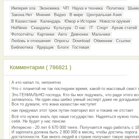
Империя зла
Экономика
ЧП
Наука и техника
Политика
Шымк
Закона.Нет
Мнения
Видео
В мире
Центральная Азия
В Казахстане
Календарь
Юмор и Истории
Новости оружия
HotNews
Скандалы
Культура
О нас
IT
Спорт
Архив статей
Фотоотчёты
Картинки
Авто
Девчонки
Мальчики
Любовь и отношения
Опросы
Download
Обменник
Ссылки
Библиотека
Ядерщик
Блоги
Гостевая
Комментарии ( 786821 )
А кто напал то, непонятно
Что с планетой не так последнее время, какой-то массовый свист
Это ГЕНИАЛЬНО господа. Кто бы мог подумать, что ради этого вс
затевалось. Ни один наш шибко умный эксперт даже не догадывал
Все то думали, что жана казахстан наступит
нан придумал этот трюк путин повторил вот и токаев не отстает
Всё что нужно знать про наше государство. Надеяться нужно толь
себя. Не будет у нас пенсии.
Интересно - 20 лет 6 670 000 тенге. Получается надо работать с 18
И зарплата должна быть 2 800 000 в месяц, чтобы достичь порога
достаточности. Как много людей в стране получают такую зарплат