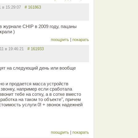
1 в 15:29:07
# 161863
в журнале CHIP в 2009 году, пацаны
крали )
поощрить
|
покарать
011 в 19:46:21
# 161933
дят на следующий день или вообще
но и продается масса устройств
звонку, например если сработала
вонит тебе на сотку, а в сотке вместо
работка на таком то объекте", причем
 стоимость услуги 0! + звонок надежней
поощрить
|
покарать