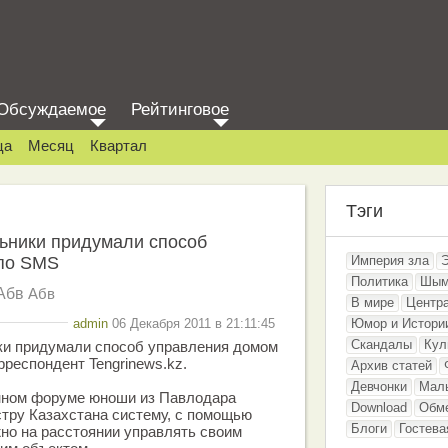
Обсуждаемое
Рейтинговое
ца
Месяц
Квартал
Тэги
ьники придумали способ
по SMS
Империя зла
Политика
Шым
Абв
Абв
В мире
Центр
admin
06 Декабря 2011 в 21:11:45
Юмор и Истори
Скандалы
Кул
ки придумали способ управления домом
рреспондент Tengrinews.kz.
Архив статей
Девчонки
Мал
нном форуме юноши из Павлодара
Download
Обм
тру Казахстана систему, с помощью
Блоги
Гостева
но на расстоянии управлять своим