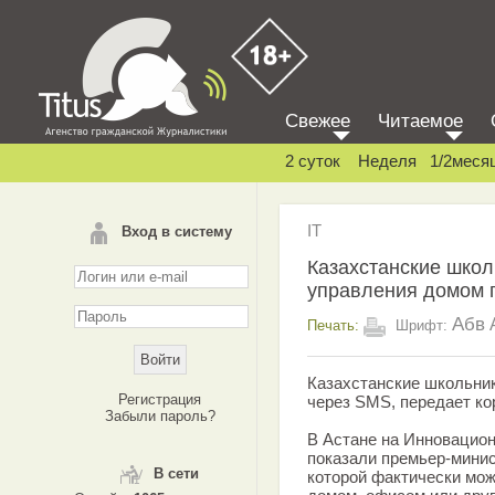
Свежее
Читаемое
2 суток
Неделя
1/2меся
IT
Вход в систему
Казахстанские школ
управления домом 
Абв
Печать:
Шрифт:
Казахстанские школьни
Регистрация
через SMS, передает ко
Забыли пароль?
В Астане на Инновацио
показали премьер-минис
В сети
которой фактически мож