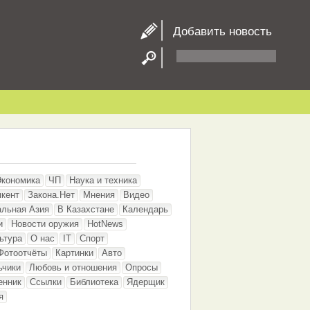
Добавить новость
Экономика
ЧП
Наука и техника
кент
Закона.Нет
Мнения
Видео
альная Азия
В Казахстане
Календарь
и
Новости оружия
HotNews
ьтура
О нас
IT
Спорт
Фотоотчёты
Картинки
Авто
ьчики
Любовь и отношения
Опросы
енник
Ссылки
Библиотека
Ядерщик
я