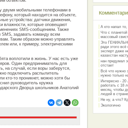
им объектом.
у двумя мобильными телефонами в
Комментарии
ефону, который находится на объекте,
ные устройства: датчики движения,
ки влажности, которые оповещают
А кто напал то,
изменениях SMS-сообщением. Также
Что с планетой
я SMS, задавать команду всем
массовый свис
вам. Таким образом можно управлять
Это ГЕНИАЛЬНО 
елем или, к примеру, электрическими
ради этого всё
эксперт даже н
казахстан наст
ята воплотили в жизнь. У нас есть уже
нан придумал э
ляров. Один предприниматель для
отстает
ь, на случай, если воры заберутся,
Всё что нужно 
ожно подключить распылитель
нужно только на
ли кто-то проникнет, можно хотя бы
Интересно - 20 
ояснил руководитель кружка
работать с 18 л
одарского Дворца школьников Анатолий
месяц, чтобы д
людей в стране
Не ну, а что? 
Экологично