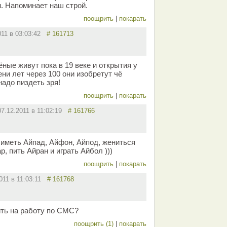
. Напоминает наш строй.
поощрить
|
покарать
011 в 03:03:42
# 161713
ные живут пока в 19 веке и открытия у
ени лет через 100 они изобретут чё
надо пиздеть зря!
поощрить
|
покарать
07.12.2011 в 11:02:19
# 161766
иметь Айпад, Айфон, Айпод, жениться
р, пить Айран и играть Айбол )))
поощрить
|
покарать
2011 в 11:03:11
# 161768
ить на работу по СМС?
поощрить (1)
|
покарать