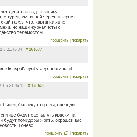
 лет десять назад по ящику
в с турецким пашой через интернет
кайп а х.з. что, картинка явно
мехи, но наши журналисты с
действо телемостом.
поощрить
|
покарать
11 в 21:46:04
# 161637
 5 let ispol'zuyut v obychnoi zhizni!
поощрить
|
покарать
011 в 21:46:13
# 161638
. Пипец Америку открыли, впереди
 теплице будут распылять краску на
ди будут помидоры жрать, окрашенные
новость. Гонево.
поощрить (2)
|
покарать