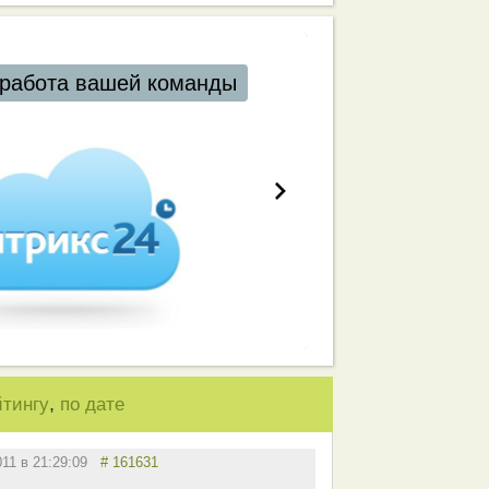
работа вашей команды
,
йтингу
по дате
011 в 21:29:09
# 161631