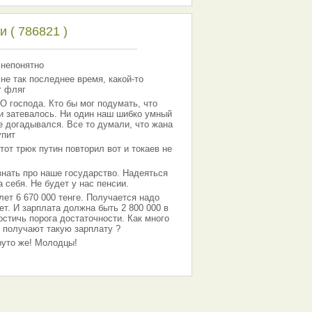
 ( 786821 )
 непонятно
 не так последнее время, какой-то
т фляг
господа. Кто бы мог подумать, что
 и затевалось. Ни один наш шибко умный
е догадывался. Все то думали, что жана
упит
тот трюк путин повторил вот и токаев не
знать про наше государство. Надеяться
 себя. Не будет у нас пенсии.
лет 6 670 000 тенге. Получается надо
ет. И зарплата должна быть 2 800 000 в
остичь порога достаточности. Как много
 получают такую зарплату ?
Круто же! Молодцы!