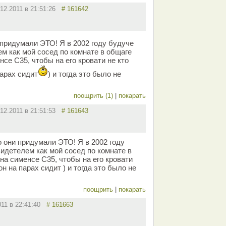
.12.2011 в 21:51:26
# 161642
 придумали ЭТО! Я в 2002 году будуче
м как мой сосед по комнате в общаге
нсе С35, чтобы на его кровати не кто
парах сидит
) и тогда это было не
поощрить (1)
|
покарать
.12.2011 в 21:51:53
# 161643
о они придумали ЭТО! Я в 2002 году
идетелем как мой сосед по комнате в
на сименсе С35, чтобы на его кровати
он на парах сидит ) и тогда это было не
поощрить
|
покарать
011 в 22:41:40
# 161663