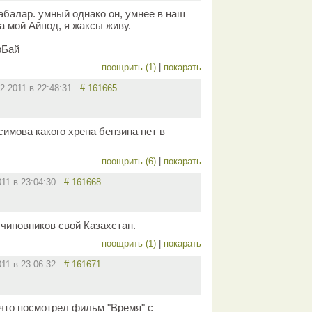
абалар. умный однако он, умнее в наш
а мой Айпод, я жаксы живу.
рБай
поощрить (1)
|
покарать
12.2011 в 22:48:31
# 161665
имова какого хрена бензина нет в
поощрить (6)
|
покарать
011 в 23:04:30
# 161668
 чиновников свой Казахстан.
поощрить (1)
|
покарать
011 в 23:06:32
# 161671
 что посмотрел фильм "Время" с