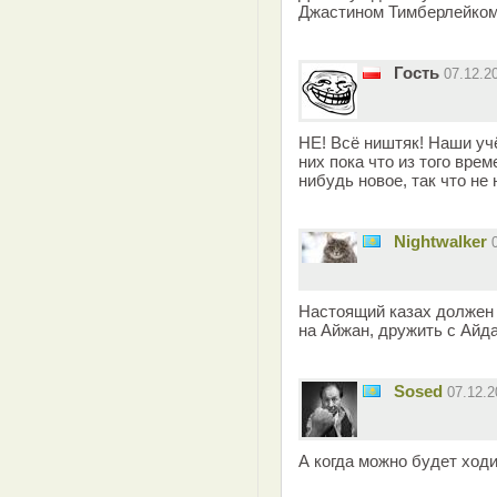
Джастином Тимберлейком
Гость
07.12.2
НЕ! Всё ништяк! Наши учё
них пока что из того врем
нибудь новое, так что не 
Nightwalker
Настоящий казах должен 
на Айжан, дружить с Айда
Sosed
07.12.
А когда можно будет ход