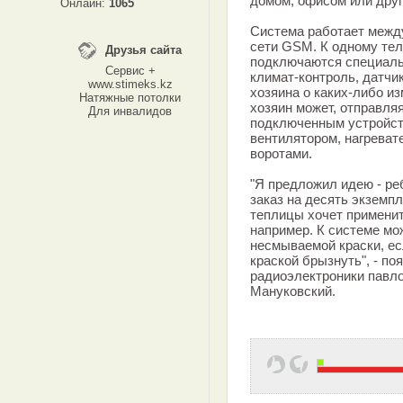
домом, офисом или друг
Онлайн:
1065
Система работает межд
сети GSM. К одному тел
Друзья сайта
подключаются специаль
Сервис +
климат-контроль, датчи
www.stimeks.kz
хозяина о каких-либо 
Натяжные потолки
хозяин может, отправля
Для инвалидов
подключенным устройст
вентилятором, нагреват
воротами.
"Я предложил идею - реб
заказ на десять экземп
теплицы хочет применит
например. К системе м
несмываемой краски, ес
краской брызнуть", - п
радиоэлектроники павл
Мануковский.