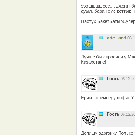
эээшшшшссс.... джегит б
ауыл. баран смс кеттык н
Пастух БакетБатырСупе
eric_land
06.
Лучше бы спросили у Мас
Казахстане!
Гость
06.12.2
Ерике, премьеру пофиг. У
Гость
06.12.2
Допишу вдогонку. Только