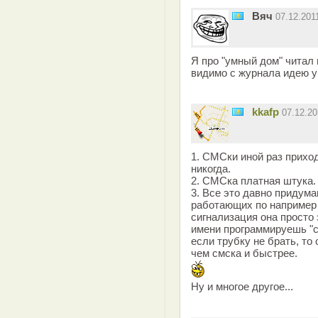
Вяч
07.12.201
Я про "умный дом" читал 
видимо с журнала идею у
kkafp
07.12.2
1. СМСки иной раз прихо
никогда.
2. СМСка платная штука.
3. Все это давно придума
работающих по например 
сигнализация она просто з
имени программируешь "с
если трубку не брать, то
чем смска и быстрее.
Ну и многое другое...