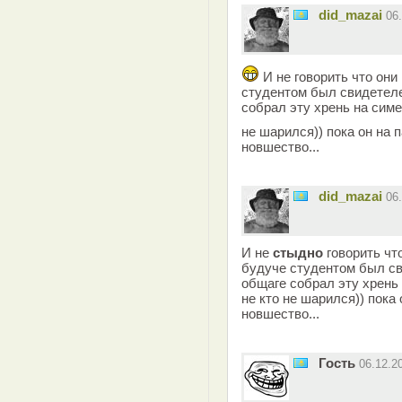
did_mazai
06
И не говорить что они
студентом был свидетеле
собрал эту хрень на симе
не шарился)) пока он на 
новшество...
did_mazai
06
И не
стыдно
говорить чт
будуче студентом был св
общаге собрал эту хрень 
не кто не шарился)) пока 
новшество...
Гость
06.12.2