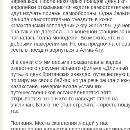
нарвешься. После некоторых поездок девушки-
европейки отказываются ездить самостоятельно
идут изучать приемы самообороны. Одна бельги
решила самостоятельно съездить в южно-
казахстанский заповедник Аксу-Жабаглы. До не
она так и не доехала – на конечной станции за н
погналась толпа молодежи. Возможно, что и с
добрыми намерениями. Но она предпочла снов
сесть в поезд и вернуться в Алма-Ату.
И в связи с этим весьма показательны кадры
известного документального фильма «Длинный
путь» о двух британских звездах, путешествующ
по миру на своих байках, когда речь зашла о ю
Казахстане. Вечером возле уставших
путешественников останавливается авто,
открывается окно и кто-то наводит ствол на
англичан. Благо, не стал стрелять – просто пош
так.
Полиция. Места скопления людей у нас
традиционно являются пристанищем карманнико