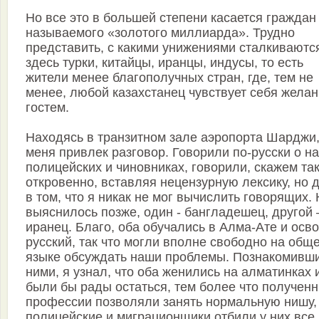
Но все это в большей степени касается граждан
называемого «золотого миллиарда». Трудно
представить, с какими унижениями сталкиваютс
здесь турки, китайцы, иранцы, индусы, то есть
жители менее благополучных стран, где, тем не
менее, любой казахстанец чувствует себя жела
гостем.
Находясь в транзитном зале аэропорта Шарджи
меня привлек разговор. Говорили по-русски о н
полицейских и чиновниках, говорили, скажем так
откровенно, вставляя нецензурную лексику, но 
в том, что я никак не мог вычислить говорящих. 
выяснилось позже, один - бангладешец, другой 
иранец. Благо, оба обучались в Алма-Ате и осв
русский, так что могли вполне свободно на общ
языке обсуждать наши проблемы. Познакомивши
ними, я узнал, что оба женились на алматинках 
были бы рады остаться, тем более что получен
профессии позволяли занять нормальную нишу,
полицейские и миграционщики отбили у них все