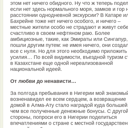
этом нет ничего обидного. Ну что ж теперь подел
если нет здесь нормального моря, замков и гор 
расстоянии однодневной экскурсии? В Катаре и
Бахрейне тоже нет ничего особого, и ничего –
местные жители особо не страдают и живут себ
счастливо в своем нефтяном раю. Более
амбициозные, такие, как Эмираты или Сингапур,
пошли другим путем: не имея ничего, они созда
все с нуля. Но для этого необходимо приложить
усилия… По всей видимости, въездной туризм с
в Казахстане еще одной нереализованной
национальной идеей.
От любви до ненависти…
За полгода пребывания в Нигерии мой знакомы
возненавидел ее всем сердцем, а возвращение
домой в Алма-Ату стало наградой куда большей
чем все полученные денежные бонусы. С друго
стороны, попроси его в Нигерии поделиться
впечатлениями о стране с местной государстве