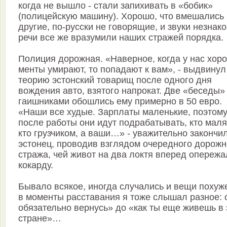
когда не вышло - стали запихивать в «бобик»
(полицейскую машину). Хорошо, что вмешались
другие, по-русски не говорящие, и звуки незнак
речи все же вразумили наших стражей порядка.
Полиция дорожная. «Наверное, когда у нас хор
менты умирают, то попадают к вам», - выдвинул
теорию эстонский товарищ после одного дня
вождения авто, взятого напрокат. Две «беседы»
гаишниками обошлись ему примерно в 50 евро.
«Наши все худые. Зарплаты маленькие, поэтом
после работы они идут подрабатывать, кто мал
кто грузчиком, а ваши…» - уважительно закончи
эстонец, проводив взглядом очередного дорожн
стража, чей живот на два локтя вперед опережа
кокарду.
Бывало всякое, иногда случались и вещи похуж
в моменты расставания я тоже слышал разное: 
обязательно вернусь» до «как ты еще живешь в 
стране»…