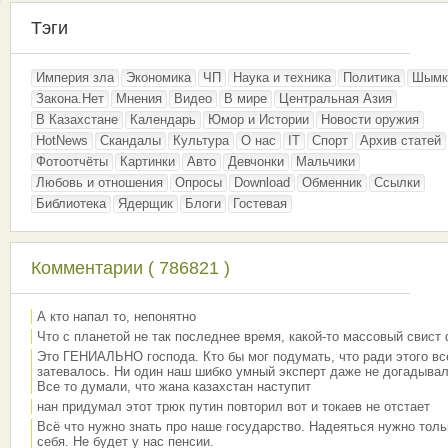
Тэги
Империя зла
Экономика
ЧП
Наука и техника
Политика
Шымк
Закона.Нет
Мнения
Видео
В мире
Центральная Азия
В Казахстане
Календарь
Юмор и Истории
Новости оружия
HotNews
Скандалы
Культура
О нас
IT
Спорт
Архив статей
Фотоотчёты
Картинки
Авто
Девчонки
Мальчики
Любовь и отношения
Опросы
Download
Обменник
Ссылки
Библиотека
Ядерщик
Блоги
Гостевая
Комментарии ( 786821 )
А кто напал то, непонятно
Что с планетой не так последнее время, какой-то массовый свист
Это ГЕНИАЛЬНО господа. Кто бы мог подумать, что ради этого вс
затевалось. Ни один наш шибко умный эксперт даже не догадывал
Все то думали, что жана казахстан наступит
нан придумал этот трюк путин повторил вот и токаев не отстает
Всё что нужно знать про наше государство. Надеяться нужно толь
себя. Не будет у нас пенсии.