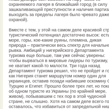
охраняемого лагеря в ближайший город (в силу
зашкаливающей преступности и наличия партиз
выходить за пределы лагеря было чревато даж
охраной).
Вместе с тем, у этой на самом деле красивой ст
туристический потенциал достаточно высок: ест
море, горы, кое-какие руины, племена, дикая
природа – практически весь спектр для начальн
рывка. Амбиций у нигерийского Департамента
туризма еще больше, там уже сейчас уверены:
чтобы вырваться в мировые лидеры по туризму,
не хватает какой-то малости. Три года назад
Департамент туризма решил, что не пройдет и г
как Нигерия станет маршрутом номер один для
украинцев, оставив позади набившие оскомину 
Турцию и Египет. Прошло более трех лет, но пок
об одном туристе из Украины (по крайней мере,
живом), побывавшем с тех пор в этой чудесной
стране, не слышно. Хотя на самом деле всего-то
оставалось, что избавиться от запредельной ни