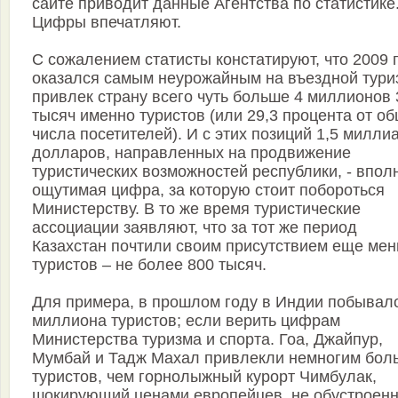
сайте приводит данные Агентства по статистике
Цифры впечатляют.
С сожалением статисты констатируют, что 2009 
оказался самым неурожайным на въездной тури
привлек страну всего чуть больше 4 миллионов 
тысяч именно туристов (или 29,3 процента от о
числа посетителей). И с этих позиций 1,5 милли
долларов, направленных на продвижение
туристических возможностей республики, - впол
ощутимая цифра, за которую стоит побороться
Министерству. В то же время туристические
ассоциации заявляют, что за тот же период
Казахстан почтили своим присутствием еще ме
туристов – не более 800 тысяч.
Для примера, в прошлом году в Индии побывало
миллиона туристов; если верить цифрам
Министерства туризма и спорта. Гоа, Джайпур,
Мумбай и Тадж Махал привлекли немногим бол
туристов, чем горнолыжный курорт Чимбулак,
шокирующий ценами европейцев, не обустроен