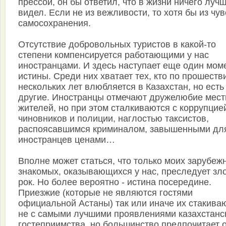
прессой, он бы ответил, что в жизни ничего луч
видел. Если не из вежливости, то хотя бы из чув
самосохранения.
Отсутствие добровольных туристов в какой-то
степени компенсируется работающими у нас
иностранцами. И здесь наступает еще один мом
истины. Среди них хватает тех, кто по прошеств
нескольких лет влюбляется в Казахстан, но есть
другие. Иностранцы отмечают дружелюбие мес
жителей, но при этом сталкиваются с коррупцие
чиновников и полиции, наглостью таксистов,
распоясавшимся криминалом, завышенными дл
иностранцев ценами…
Вполне может статься, что только моих зарубеж
знакомых, оказывающихся у нас, преследует зл
рок. Но более вероятно - истина посередине.
Приезжие (которые не являются гостями
официальной Астаны) так или иначе их стакива
не с самыми лучшими проявлениями казахстанс
гостеприимства, но большинство предпочитает 