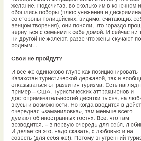
желание. Подсчитав, во сколько им в конечном и
обошлись поборы (плюс унижения и дискримин
со стороны полицейских, видимо, считающих се
венцом творения), они поняли, что гораздо про
вернуться с семьями к себе домой. И сейчас ни т
ни другой не жалеют, разве что жены скучают по
родным…
Свои не пройдут?
И все же одинаково глупо как позиционировать
Казахстан туристической державой, так и вообщ
отказываться от развития туризма. Есть нагляд
пример – США. Туристических аттракционов и
достопримечательностей десятки тысяч, на люб
вкусы и возможности. Но когда вводится в дейс
очередная «заманиловка», там меньше всего
думают об иностранных гостях. Все, что там
возводится, – в первую очередь для себя, люби
И делается это, надо сказать, с любовью и на
совесть (для себя же!). Потому внутренний тури