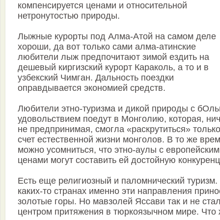
компенсируется ценами и относительной
нетронутостью природы.
Лыжные курорты под Алма-Атой на самом деле
хороши, да вот только сами алма-атинские
любители лыж предпочитают зимой ездить на
дешевый киргизский курорт Караколь, а то и в
узбекский Чимган. Дальность поездки
оправдывается экономией средств.
Любители этно-туризма и дикой природы с бОл
удовольствием поедут в Монголию, которая, ни
не предпринимая, смогла «раскрутиться» только
счет естественной жизни монголов. В то же вре
можно усомниться, что этно-аулы с европейским
ценами могут составить ей достойную конкурен
Есть еще религиозный и паломнический туризм.
каких-то странах именно эти направления прино
золотые горы. Но мавзолей Яссави так и не ста
центром притяжения в тюркоязычном мире. Что