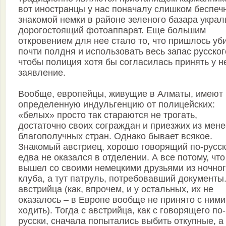
вот иностранцы у нас поначалу слишком беспеч
знакомой немки в районе зеленого базара украл
дорогостоящий фотоаппарат. Еще большим
откровением для нее стало то, что пришлось уб
почти полдня и использовать весь запас русског
чтобы полиция хотя бы согласилась принять у н
заявление.
Вообще, европейцы, живущие в Алматы, имеют
определенную индульгенцию от полицейских:
«белых» просто так стараются не трогать,
достаточно своих сограждан и приезжих из мене
благополучных стран. Однако бывает всякое.
Знакомый австриец, хорошо говорящий по-русск
едва не оказался в отделении. А все потому, что
вышел со своими немецкими друзьями из ночно
клуба, а тут патруль, потребовавший документы.
австрийца (как, впрочем, и у остальных, их не
оказалось – в Европе вообще не принято с ними
ходить). Тогда с австрийца, как с говорящего по-
русски, сначала попытались выбить откупные, а