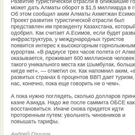
Развитие туристической отрасли в ближайшие г
может дать Алматы оборот в $1,5 миллиарда в г
Об этом сообщил аким Алматы Ахметжан Есимо
Проект развития туристической отрасли был
представлен им президенту Казахстана, который
одобрил. Как считает А.Есимов, если будет разв
инфраструктура, у международных туристов
появится интерес к высокогорным горнолыжным
курортам. «В радиусе трех часов полета от Алм
оказывается, проживает 600 миллионов человек,
такого уникального места как Шымбулак, больш
нигде нет», — отметил он. Как напомнил аким, «
развитых странах 6 процентов ВВП дает туризм,
нас, конечно, пока еще говорить не о чем».
А пока нужно поглядеть, сколько долларов прин
казне Азиада. Надо же после саммита ОБСЕ как
восстановиться. Иначе снова придется идти
проторенным путем: увольнять чиновников и
повышать тарифы.
Андрей Гришин