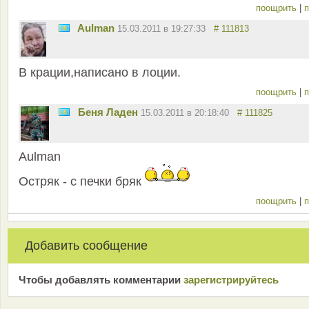
поощрить
|
п
Aulman
15.03.2011 в 19:27:33
# 111813
В крации,написано в лоции.
поощрить
|
п
Беня Ладен
15.03.2011 в 20:18:40
# 111825
Aulman
Остряк - с печки бряк
поощрить
|
п
Добавить сообщение
Чтобы добавлять комментарии
зарeгиcтрирyйтeсь