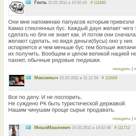
Гость
15.03.2011 в 10:50:43
# 111660
Они мне напоминаю папуасов которым привезли
Камаз стеклянных бус. Каждый даун желает чего 
сделать но бля не знает как. И потом они сначала
желают сделать, но видя деньги(бусы) оно у них
испаряется и чем меньше бус тем больше желани
их получить. Вообщем и целом великой нацией н
пахнет, обычные рядовые людишки.
поощрить
|
п
Максимыч
15.03.2011 в 11:12:39
# 111669
Все по делу. И не поспорить.
Не суждено РК быть туристической державой.
Нашим чинушам проще сырье продавать.
поощрить
|
п
MишаМашкевич
15.03.2011 в 14:52:49
# 111712