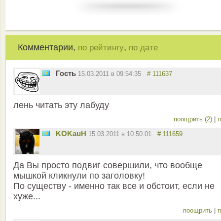
Комментарии,
,
по рейтингу
по дате
Гость
15.03.2011 в 09:54:35
# 111637
лень читать эту лабуду
поощрить (2)
|
п
KOKauH
15.03.2011 в 10:50:01
# 111659
Да Вы просто подвиг совершили, что вообще
мышкой кликнули по заголовку!
По существу - именно так все и обстоит, если не
хуже...
поощрить
|
п