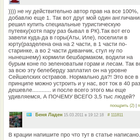
)))) не ну действительно автор прав на все 100%,
добавлю еще 1. Так вот друг мой один англичани
решил купить специальные туристическую
путевку(хотя пару раз бывал в РК).Так вот его
завели куда-да в горы(Аты, Иле), поселили в
юрту(разделена она на 2 части, в 1 части по-
старинке, а во 2 части диванчик, стул ну по
нынешнему) кормили бешбармаком, водили на
бурым коне по зеленоватым горам и лесам. Так в
за всю эту белеберду заплатил он на уровне
Сейшелских остравов. Нормально да?! Это все в
принципе можно устроить и у нас, вот ток в 40 ра
дешевле............ и после всего этого мы еще
удивляемся, А ПОЧЕМУ ВСЕГО 3,5 тыс людей?
поощрить (2)
|
п
Беня Ладен
15.03.2011 в 19:12:18
# 111811
В крации напишите про что тут в статье написано