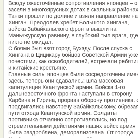
Всюду ожесточённые сопротивления японцев – о
засели в многоярусных дотах в скальных районах
Танки прошли по долине и взяли направление на
Хинган. Преодолев хребет Большого Хингана,
войска Забайкальского фронта вышли на
Маньчжурскую равнину, в глубокий тыл врага, где
никто не ожидал.
С боями был взят город Бухэду. После спуска с
Хингана в Цицикару бойцов Советской Армии уже
почестями, как освободителей, встречали ребяти
и китайские крестьяне.
Главные силы японцев были сосредоточены име
здесь, теперь они сдавались: шла массовая
капитуляция Квантунской армии. Войска 1-го
Дальневосточного фронта наступали в сторону
Харбина и Гирина, прорвав оборону противника, 
продвигались навстречу Забайкальскому, обреза
пути отхода Квантунской армии. Солдаты
противника отчаянно сопротивлялись, но под
стремительными действиями наших войск армия
была раздроблена, деморализована. От города