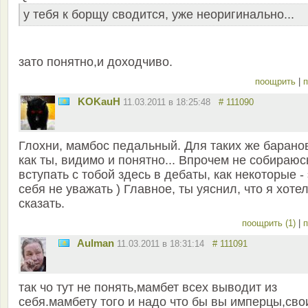
у тебя к борщу сводится, уже неоригинально...
зато понятно,и доходчиво.
поощрить
|
п
KOKauH
11.03.2011 в 18:25:48
# 111090
Глохни, мамбос педальный. Для таких же барано
как ты, видимо и понятно... Впрочем не собираюс
вступать с тобой здесь в дебаты, как некоторые -
себя не уважать ) Главное, ты уяснил, что я хоте
сказать.
поощрить (1)
|
п
Aulman
11.03.2011 в 18:31:14
# 111091
так чо тут не понять,мамбет всех выводит из
себя.мамбету того и надо что бы вы имперцы,сво