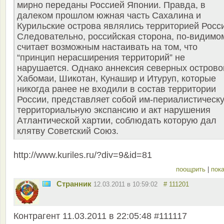
мирно переданы Россией Японии. Правда, в
далеком прошлом южная часть Сахалина и
Курильские острова являлись территорией Росс
Следовательно, российская сторона, по-видимом
считает возможным настаивать на том, что
“принцип нерасширения территорий” не
нарушается. Однако аннексия северных острово
Хабомаи, Шикотан, Кунашир и Итуруп, которые
никогда ранее не входили в состав территории
России, представляет собой им-периалистическ
территориальную экспансию и акт нарушения
Атлантической хартии, соблюдать которую дал
клятву Советский Союз.
http://www.kuriles.ru/?div=9&id=81
поощрить
|
пока
Странник
12.03.2011 в 10:59:02
# 111201
Контрагент 11.03.2011 в 22:05:48 #111117