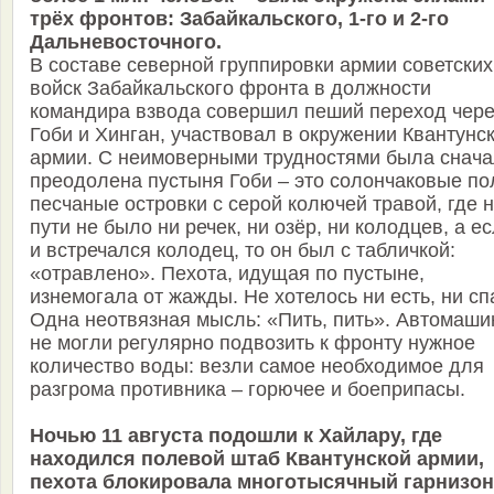
трёх фронтов: Забайкальского, 1-го и 2-го
Дальневосточного.
В составе северной группировки армии советских
войск Забайкальского фронта в должности
командира взвода совершил пеший переход чере
Гоби и Хинган, участвовал в окружении Квантунс
армии. С неимоверными трудностями была снач
преодолена пустыня Гоби – это солончаковые по
песчаные островки с серой колючей травой, где 
пути не было ни речек, ни озёр, ни колодцев, а е
и встречался колодец, то он был с табличкой:
«отравлено». Пехота, идущая по пустыне,
изнемогала от жажды. Не хотелось ни есть, ни сп
Одна неотвязная мысль: «Пить, пить». Автомаш
не могли регулярно подвозить к фронту нужное
количество воды: везли самое необходимое для
разгрома противника – горючее и боеприпасы.
Ночью 11 августа подошли к Хайлару, где
находился полевой штаб Квантунской армии,
пехота блокировала многотысячный гарнизон