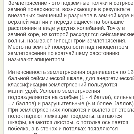
Землетрясение - это подземные толчки и сотряс
земной поверхности, возникающие в результате
внезапных смещений и разрывов в земной коре 
верхней мантии и передающиеся на большие
расстояния в виде упругих колебаний. Точку в
земной коре, из которой расходятся сейсмически
волны, называют гипоцентром землетрясения.
Место на земной поверхности над гипоцентром
землетрясения по кратчайшему расстоянию
называют эпицентром.
Интенсивность землетрясения оценивается по 12
бальной сейсмической шкале, для энергетическо
классификации землетрясений пользуются
магнитудой. Условно землетрясения
подразделяются на слабые (1 - 4 балла), сильные
- 7 баллов) и разрушительные (8 и более баллов)
При землетрясениях лопаются и вылетают стекла
полок падают лежащие предметы, шатаются
шкафы, качаются люстры, с потолка осыпается
побелка, а в стенах и потолках появляются