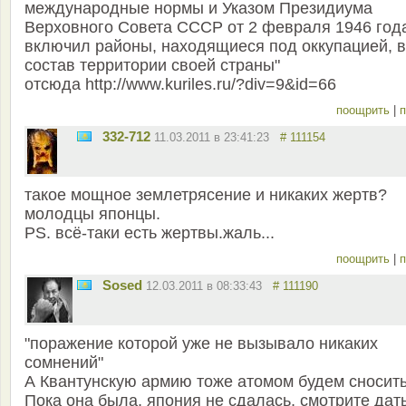
международные нормы и Указом Президиума
Верховного Совета СССР от 2 февраля 1946 год
включил районы, находящиеся под оккупацией, в
состав территории своей страны"
отсюда http://www.kuriles.ru/?div=9&id=66
поощрить
|
п
332-712
11.03.2011 в 23:41:23
# 111154
такое мощное землетрясение и никаких жертв?
молодцы японцы.
PS. всё-таки есть жертвы.жаль...
поощрить
|
п
Sosed
12.03.2011 в 08:33:43
# 111190
"поражение которой уже не вызывало никаких
сомнений"
А Квантунскую армию тоже атомом будем сносит
Пока она была, япония не сдалась, смотрите дат