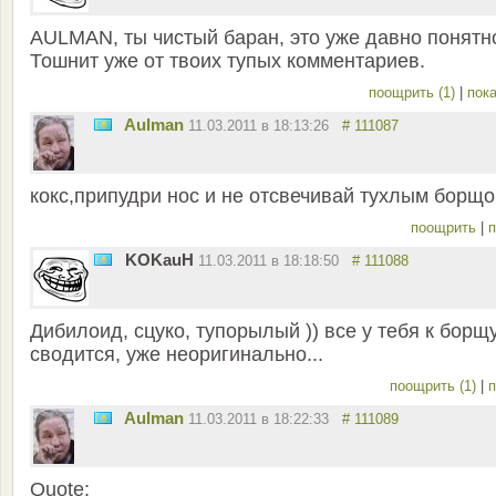
AULMAN, ты чистый баран, это уже давно понятн
Тошнит уже от твоих тупых комментариев.
поощрить (1)
|
пока
Aulman
11.03.2011 в 18:13:26
# 111087
кокс,припудри нос и не отсвечивай тухлым борщо
поощрить
|
п
KOKauH
11.03.2011 в 18:18:50
# 111088
Дибилоид, сцуко, тупорылый )) все у тебя к борщ
сводится, уже неоригинально...
поощрить (1)
|
п
Aulman
11.03.2011 в 18:22:33
# 111089
Quote: