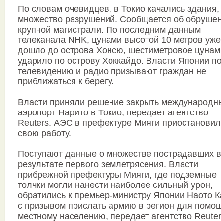
По словам очевидцев, в Токио качались здания,
множество разрушений. Сообщается об обруше
крупной магистрали. По последним данным
телеканала NHK, цунами высотой 10 метров уже
дошло до острова Хонсю, шестиметровое цунам
ударило по острову Хоккайдо. Власти Японии п
телевидению и радио призывают граждан не
приближаться к берегу.
Власти приняли решение закрыть международн
аэропорт Нарито в Токио, передает агентство
Reuters. АЭС в префектуре Мияги приостановил
свою работу.
Поступают данные о множестве пострадавших в
результате первого землетрясения. Власти
прибрежной префектуры Мияги, где подземные
толчки могли нанести наиболее сильный урон,
обратились к премьер-министру Японии Наото К
с призывом прислать армию в регион для помо
местному населению, передает агентство Reuter