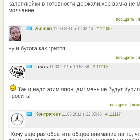
калоплюйки в готовности держали.хер вам-а не 
молчание
поощрить
|
п
Aulman
11.03.2011 в 18:32:46
# 111092
ну и бугога как грится
поощрить
|
п
Гость
11.03.2011 в 19:58:58
# 111105
Так и надо этим японцам! меньше будут Кури
просить!
поощрить
|
пока
Контрагент
11.03.2011 в 22:05:48
# 111117
"Хочу еще раз обратить общее внимание на то, ч