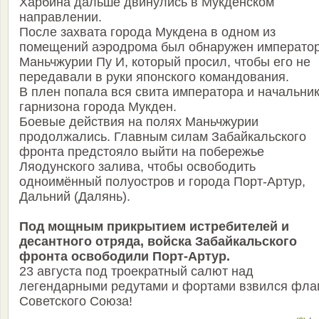
Харбина дальше двинулись в Мукденском
направлении.
После захвата города Мукдена в одном из
помещений аэродрома был обнаружен императо
Маньчжурии Пу И, который просил, чтобы его не
передавали в руки японского командования.
В плен попала вся свита императора и начальни
гарнизона города Мукден.
Боевые действия на полях Маньчжурии
продолжались. Главным силам Забайкальского
фронта предстояло выйти на побережье
Ляодунского залива, чтобы освободить
одноимённый полуостров и города Порт-Артур,
Дальний (Далянь).
Под мощным прикрытием истребителей и
десантного отряда, войска Забайкальского
фронта освободили Порт-Артур.
23 августа под троекратный салют над
легендарными редутами и фортами взвился фла
Советского Союза!