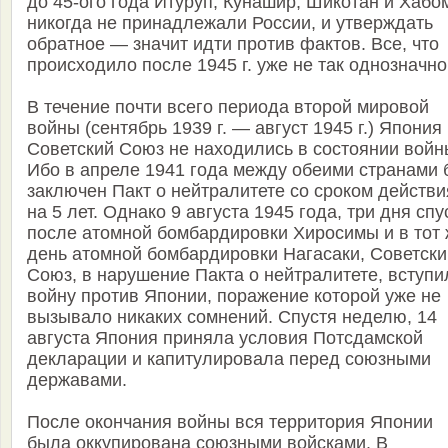
до 45-ого года Итуруп, Кунашир, Шикотан и Хабо
никогда не принадлежали России, и утверждать
обратное — значит идти против фактов. Все, что
происходило после 1945 г. уже не так однозначно
В течение почти всего периода второй мировой
войны (сентябрь 1939 г. — август 1945 г.) Япония
Советский Союз не находились в состоянии войн
Ибо в апреле 1941 года между обеими странами
заключен Пакт о нейтралитете со сроком действи
на 5 лет. Однако 9 августа 1945 года, три дня спу
после атомной бомбардировки Хиросимы и в тот
день атомной бомбардировки Нагасаки, Советски
Союз, в нарушение Пакта о нейтралитете, вступи
войну против Японии, поражение которой уже не
вызывало никаких сомнений. Спустя неделю, 14
августа Япония приняла условия Потсдамской
декларации и капитулировала перед союзными
державами.
После окончания войны вся территория Японии
была оккупирована союзными войсками. В