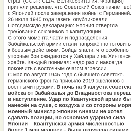
стран (СССР, США, Великобритания, Франция)
приняли решение, что Советский Союз начнёт во
с Японией после завершения войны с Германией
26 июля 1945 года газеты опубликовали
Потсдамскую декларацию: Япония отвергла
требования союзников о капитуляции.
С этого момента части и подразделения
Забайкальской армии стали напряжённо готовить
к боевым действиям. Бойцы знали, что особенно
упорные бои ожидаются у Хайлара и на Хинганс
хребте. Каждый понимал: надо раз и навсегда
покончить с восточным очагом агрессии.
С мая по август 1945 года с бывшего советско-
германского фронта прибыло 2019 эшелонов с
военными грузами.
В ночь на 9 августа советск
войска от Забайкалья до Владивостока переш
в наступление. Удар по Квантунской армии б
нанесён на суше, с воздуха и со стороны моря
Военный министр Японии Аннами не хотел
сдавать позиции, но основная ударная сила
Японии – Квантунская армия численностью
более 1 млн человек – была окружена силами