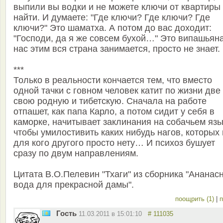
выпили вы водки и не можете ключи от квартиры
найти. И думаете: "Где ключи? Где ключи? Где
ключи?" Это шаматха. А потом до вас доходит:
"Господи, да я же совсем бухой…" Это випашьяна
нас этим вся страна занимается, просто не знает.
***
Только в реальности кончается тем, что вместо
одной тачки с говном человек катит по жизни две
свою родную и тибетскую. Сначала на работе
отпашет, как папа Карло, а потом сидит у себя в
каморке, начитывает заклинания на собачьем язы
чтобы умилостивить каких нибудь нагов, которых
для кого другого просто нету… И психоз бушует
сразу по двум направлениям.
Цитата В.О.Пелевин "Тхаги" из сборника "Ананас
вода для прекрасной дамы".
поощрить (1)
|
п
Гость
11.03.2011 в 15:01:10
# 111035