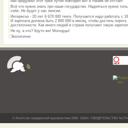
нан придумал этот трюк путин повторил вот и токаев не отстает
Всё что нужно знать про наше государство. Надеяться нужно толь
себя. Не будет у нас пенсии.
Интересно - 20 лет 6 670 000 тенге. Получается надо работать с 18
И зарплата должна быть 2 800 000 в месяц, чтобы достичь порога
достаточности. Как много людей в стране получают такую зарплат
Не ну, а что? Круто же! Молодцы!
Экологично
© Агентство гражданской журналистики 2006- 2026гг. СВИДЕТЕЛЬСТВО №17