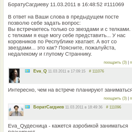
БоратуСагдиеву 11.03.2011 в 16:48:52 #111069
В ответ на Ваши слова в предыдущем посте
позволю себе задать вопрос:
Вы встречаетесь только со звездами и с телками. 
с телками я еще могу себе представить... У нас
коровников по Республике хватает. А вот со
звездами... это как? Поясните, пожалуйста,
недалекому и глупому Страннику.
поощрить (3)
|
п
Eva_Q
11.03.2011 в 17:09:15
# 111076
Интересно, чем на встрече планируют заниматься
поощрить (3)
|
п
БоратСагдиев
11.03.2011 в 18:49:36
# 111096
Eva_Qудесница - кажется аэробикой заниматься