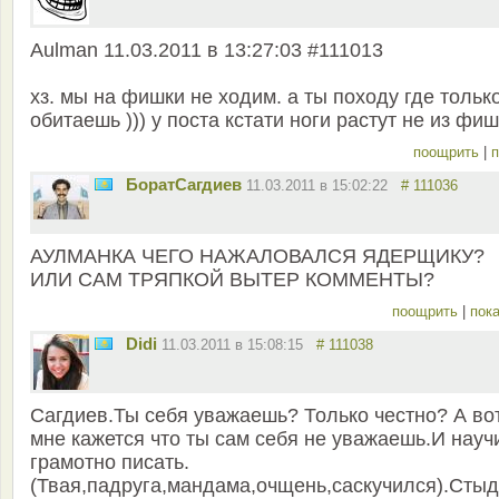
Aulman 11.03.2011 в 13:27:03 #111013
хз. мы на фишки не ходим. а ты походу где тольк
обитаешь ))) у поста кстати ноги растут не из фи
поощрить
|
п
БоратСагдиев
11.03.2011 в 15:02:22
# 111036
АУЛМАНКА ЧЕГО НАЖАЛОВАЛСЯ ЯДЕРЩИКУ?
ИЛИ САМ ТРЯПКОЙ ВЫТЕР КОММЕНТЫ?
поощрить
|
пока
Didi
11.03.2011 в 15:08:15
# 111038
Сагдиев.Ты себя уважаешь? Только честно? А во
мне кажется что ты сам себя не уважаешь.И науч
грамотно писать.
(Твая,падруга,мандама,очщень,саскучился).Сты