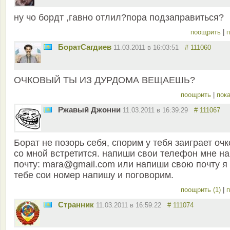
ну чо бордт ,гавно отлил?пора подзаправиться?
поощрить
|
п
БоратСагдиев
11.03.2011 в 16:03:51
# 111060
ОЧКОВЫЙ ТЫ ИЗ ДУРДОМА ВЕЩАЕШЬ?
поощрить
|
пока
Ржавый Джонни
11.03.2011 в 16:39:29
# 111067
Борат не позорь себя, спорим у тебя заиграет очк
со мной встретится. напиши свои телефон мне на
почту: mara@gmail.com или напиши свою почту я
тебе сои номер напишу и поговорим.
поощрить (1)
|
п
Странник
11.03.2011 в 16:59:22
# 111074