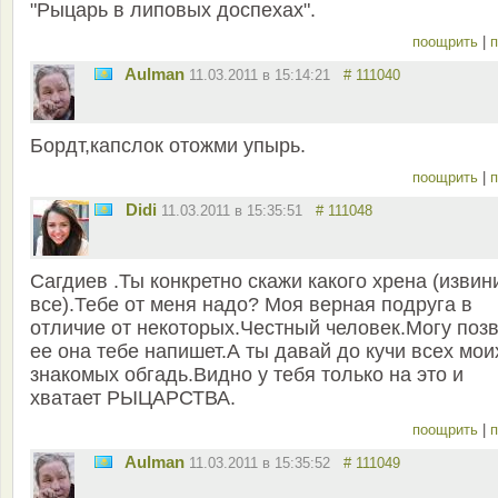
"Рыцарь в липовых доспехах".
поощрить
|
п
Aulman
11.03.2011 в 15:14:21
# 111040
Бордт,капслок отожми упырь.
поощрить
|
п
Didi
11.03.2011 в 15:35:51
# 111048
Сагдиев .Ты конкретно скажи какого хрена (извин
все).Тебе от меня надо? Моя верная подруга в
отличие от некоторых.Честный человек.Могу поз
ее она тебе напишет.А ты давай до кучи всех мои
знакомых обгадь.Видно у тебя только на это и
хватает РЫЦАРСТВА.
поощрить
|
п
Aulman
11.03.2011 в 15:35:52
# 111049