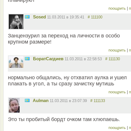
планируют
поощрить
|
п
Sosed
11.03.2011 в 19:35:41
# 111100
Занцензурил за переход на личности в особо
крупном размере!
поощрить
|
п
БоратСагдиев
11.03.2011 в 22:58:53
# 111130
нормально общались, ну отхватил аулка и ушел
плакать в угол, а ты сразу зачистку мутишь
поощрить
|
п
Aulman
11.03.2011 в 23:07:39
# 111133
Это ты пробитый бордт очком там хлюпаешь.
поощрить
|
п