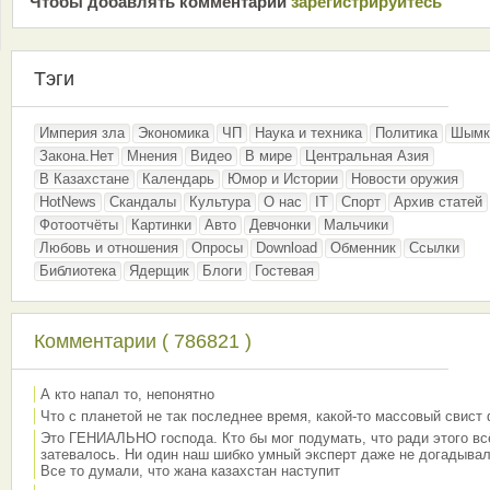
Чтобы добавлять комментарии
зарeгиcтрирyйтeсь
Тэги
Империя зла
Экономика
ЧП
Наука и техника
Политика
Шымк
Закона.Нет
Мнения
Видео
В мире
Центральная Азия
В Казахстане
Календарь
Юмор и Истории
Новости оружия
HotNews
Скандалы
Культура
О нас
IT
Спорт
Архив статей
Фотоотчёты
Картинки
Авто
Девчонки
Мальчики
Любовь и отношения
Опросы
Download
Обменник
Ссылки
Библиотека
Ядерщик
Блоги
Гостевая
Комментарии ( 786821 )
А кто напал то, непонятно
Что с планетой не так последнее время, какой-то массовый свист
Это ГЕНИАЛЬНО господа. Кто бы мог подумать, что ради этого вс
затевалось. Ни один наш шибко умный эксперт даже не догадывал
Все то думали, что жана казахстан наступит