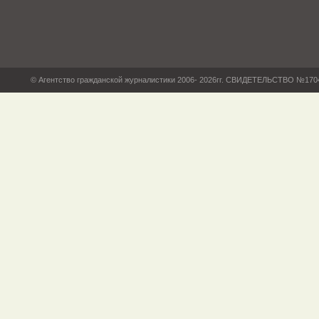
© Агентство гражданской журналистики 2006- 2026гг. СВИДЕТЕЛЬСТВО №17