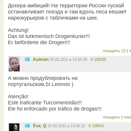
Дохера амбиций! На территории России пускай
останавливает поезда и там вдоль леса вешает
наркокурьеров с табличками на шее.
Achtung!
Das ist turkmenisch Drogenkurier!!!
Er beförderte die Drogen!!!
поощрить (2)
|
п
Aulman
25.02.2011 в 13:20:36
# 108035
А можно продублировать на
португальском,Sr.Leonsio )
Atenção!
Este traficante Turcomenistão!!!
Ele foi enforcado por tráfico de drogas!!!
поощрить
|
пока
Eva_Q
25.02.2011 в 13:45:12
# 108041