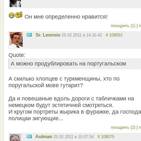
Он мне определенно нравится!
поощрить (1)
|
п
Sr. Leonsio
25.02.2011 в 14:16:42
# 108053
Quote:
А можно продублировать на португальском
А скилько хлопцев с туркменщины, хто по
поругальской мове гутарит?
Да и повешаные вдоль дороги с табличками на
немецком будут эстетичней смотреться.
И кругом портреты жырика в фуражке, да господ
полицаи зигующие...
поощрить (2)
|
п
Aulman
25.02.2011 в 15:07:54
# 108075