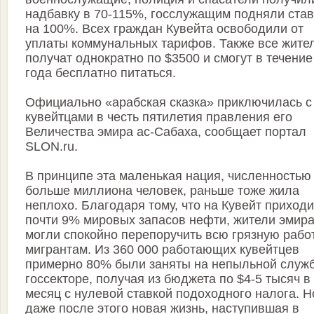
надбавку в 70-115%, госслужащим подняли став
на 100%. Всех граждан Кувейта освободили от
уплаты коммунальных тарифов. Также все жите
получат однократно по $3500 и смогут в течение
года бесплатно питаться.
Официально «арабская сказка» приключилась с
кувейтцами в честь пятилетия правления его
Величества эмира ас-Сабаха, сообщает портал
SLON.ru.
В принципе эта маленькая нация, численностью 
больше миллиона человек, раньше тоже жила
неплохо. Благодаря тому, что на Кувейт приход
почти 9% мировых запасов нефти, жители эмир
могли спокойно перепоручить всю грязную рабо
мигрантам. Из 360 000 работающих кувейтцев
примерно 80% были заняты на непыльной служб
госсекторе, получая из бюджета по $4-5 тысяч в
месяц с нулевой ставкой подоходного налога. Н
даже после этого новая жизнь, наступившая в