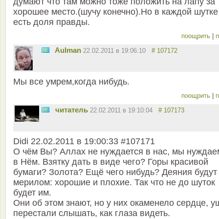
думают что там можно тоже положить на лапу за
хорошее место.(шучу конечно).Но в каждой шутке
есть доля правды.
поощрить
|
п
Aulman
22.02.2011 в 19:06:10
# 107172
Мы все умрем,когда нибудь.
поощрить
|
п
читатель
22.02.2011 в 19:10:04
# 107173
Didi 22.02.2011 в 19:00:33 #107171
О чём Вы? Аллах не нуждается в нас, мы нуждае
в Нём. Взятку дать в виде чего? Горы красивой
бумаги? Золота? Ещё чего нибудь? Деяния будут
мерилом: хорошие и плохие. Так что не до шуток
будет им.
Они об этом знают, но у них окаменело сердце, у
перестали слышать, как глаза видеть.