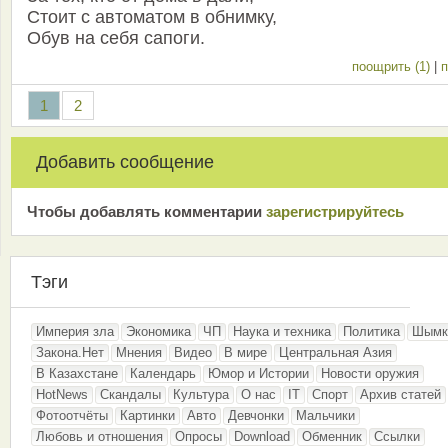
Стоит с автоматом в обнимку,
Обув на себя сапоги.
поощрить (1)
|
п
1
2
Добавить сообщение
Чтобы добавлять комментарии
зарeгиcтрирyйтeсь
Тэги
Империя зла
Экономика
ЧП
Наука и техника
Политика
Шымк
Закона.Нет
Мнения
Видео
В мире
Центральная Азия
В Казахстане
Календарь
Юмор и Истории
Новости оружия
HotNews
Скандалы
Культура
О нас
IT
Спорт
Архив статей
Фотоотчёты
Картинки
Авто
Девчонки
Мальчики
Любовь и отношения
Опросы
Download
Обменник
Ссылки