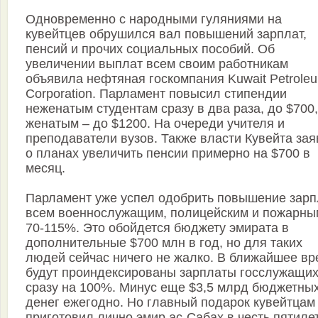
Одновременно с народными гуляниями на
кувейтцев обрушился вал повышений зарплат,
пенсий и прочих социальных пособий. Об
увеличении выплат всем своим работникам
объявила нефтяная госкомпания Kuwait Petrole
Corporation. Парламент повысил стипендии
неженатым студентам сразу в два раза, до $700,
женатым – до $1200. На очереди учителя и
преподаватели вузов. Также власти Кувейта за
о планах увеличить пенсии примерно на $700 в
месяц.
Парламент уже успел одобрить повышение зарп
всем военнослужащим, полицейским и пожарны
70-115%. Это обойдется бюджету эмирата в
дополнительные $700 млн в год, но для таких
людей сейчас ничего не жалко. В ближайшее вр
будут проиндексированы зарплаты госслужащих
сразу на 100%. Минус еще $3,5 млрд бюджетны
денег ежегодно. Но главный подарок кувейтцам
приготовил лично эмир ас-Сабах в честь пятиле