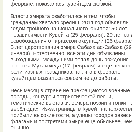
феврале, показалась кувейтцам сказкой.
Власти эмирата озаботились и тем, чтобы
гражданам хватало зрелищ. 2011 год объявили
годом тройного национального юбилея: 50 лет
независимости Кувейта (25 февраля), 20 лет со
освобождения от иракской оккупации (26 феврал
5 лет царствования эмира Сабаха ас-Сабаха (29
января). Естественно, все эти дни объявлены
выходными. Между ними попал день рождения
пророка Мухаммеда (17 февраля) и еще нескол
религиозных праздников, так что в феврале
кувейтцам оказалось совсем не до работы.
Весь месяц в стране не прекращаются военные
парады, конкурсы патриотической песни,
тематические выставки, вечера поэзии и гонки н
верблюдах. Из-за границы в Кувейт на торжеств
прибыли высокие гости, а улицы городов завес
флагами и портретами эмира еще обильнее, че
обычно.