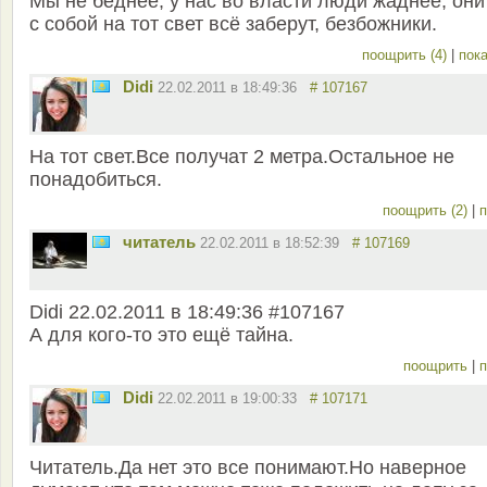
Мы не беднее, у нас во власти люди жаднее, они
с собой на тот свет всё заберут, безбожники.
поощрить (4)
|
пока
Didi
22.02.2011 в 18:49:36
# 107167
На тот свет.Все получат 2 метра.Остальное не
понадобиться.
поощрить (2)
|
п
читатель
22.02.2011 в 18:52:39
# 107169
Didi 22.02.2011 в 18:49:36 #107167
А для кого-то это ещё тайна.
поощрить
|
п
Didi
22.02.2011 в 19:00:33
# 107171
Читатель.Да нет это все понимают.Но наверное