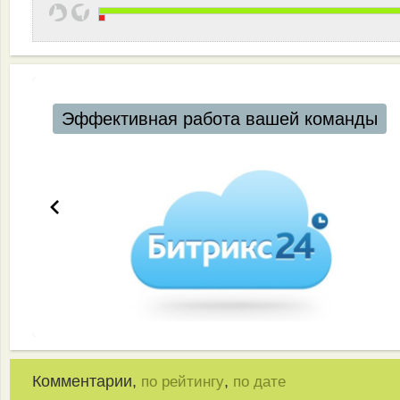
Эффективная работа вашей команды
Комментарии,
,
по рейтингу
по дате