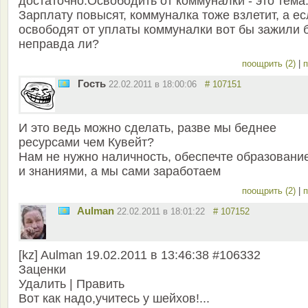
достаточно.Освободить от коммуналки - это тема
Зарплату повысят, коммуналка тоже взлетит, а е
освободят от уплаты коммуналки вот бы зажили 
неправда ли?
поощрить (2)
|
п
Гость
22.02.2011 в 18:00:06
# 107151
И это ведь можно сделать, разве мы беднее
ресурсами чем Кувейт?
Нам не нужно наличность, обеспечте образовани
и знаниями, а мы сами заработаем
поощрить (2)
|
п
Aulman
22.02.2011 в 18:01:22
# 107152
[kz] Aulman 19.02.2011 в 13:46:38 #106332
Заценки
Удалить | Править
Вот как надо,учитесь у шейхов!...