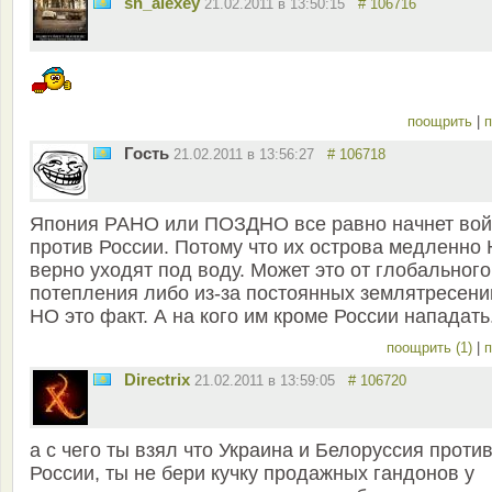
sh_alexey
21.02.2011 в 13:50:15
# 106716
поощрить
|
п
Гость
21.02.2011 в 13:56:27
# 106718
Япония РАНО или ПОЗДНО все равно начнет вой
против России. Потому что их острова медленно
верно уходят под воду. Может это от глобального
потепления либо из-за постоянных землятресени
НО это факт. А на кого им кроме России нападать
поощрить (1)
|
п
Directrix
21.02.2011 в 13:59:05
# 106720
а с чего ты взял что Украина и Белоруссия проти
России, ты не бери кучку продажных гандонов у