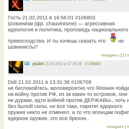
Гость 21.02.2011 в 16:56:01 #106803
Шовини́зм (фр. chauvinisme) — агрессивная
идеология и политика, проповедь национального
превосходства. И ты хочешь сказать что
не
шовинисты?
поощрить (1)
|
п
pa3ot
21.02.2011 в 17:38:26
# 106850
Didi 21.02.2011 в 13:31:36 #106709
не беспокойтесь, моловероятно что Япония пойд
на войну против РФ, из за каких-то островов, они
не дураки, идти войной против ДЕРЖАВЫ., хоть 
без былой силы, но все таки, паритет ядерного
оружия никто не отменял, а то что японцам пофиг
ядерное оружие, это все брехня..
поощрить
|
п