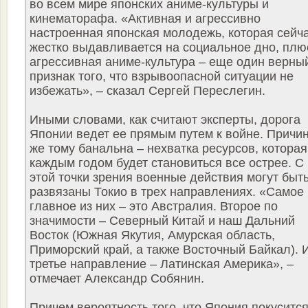
во всем мире японских аниме-культуры и
кинематорафа. «Активная и агрессивно
настроенная японская молодежь, которая сейч
жестко выдавливается на социальное дно, плю
агрессивная аниме-культура – еще один верны
признак того, что взрывоопасной ситуации не
избежать», – сказал Сергей Переслегин.
Иными словами, как считают эксперты, дорога
Японии ведет ее прямым путем к войне. Причи
же тому банальна – нехватка ресурсов, которая
каждым годом будет становиться все острее. С
этой точки зрения военные действия могут быт
развязаны Токио в трех направлениях. «Самое
главное из них – это Австралия. Второе по
значимости – Северный Китай и наш Дальний
Восток (Южная Якутия, Амурская область,
Приморский край, а также Восточный Байкал). 
третье направление – Латинская Америка», –
отмечает Александр Собянин.
Причем вероятность того, что Япония покусится