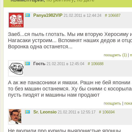
Panya1982VIP
21.02.2011 в 12:44:24
# 106687
Заеб...ся пыль глотать. Мы им вторую Херосиму 
Нагасаки устроим... Вспомнят наших дедов и отцо
Воронка одна останется...
поощрить (1)
|
п
Гость
21.02.2011 в 12:45:04
# 106688
А ак же панасоники и ямахи. Рашн не бей японии
то без машин останемся. Ху бы сними с косорыл
пусть пиздят и машины нам продают
поощрить
|
пока
Sr. Leonsio
21.02.2011 в 12:55:17
# 106694
Не вкурили про курилы выяпонистые японцы