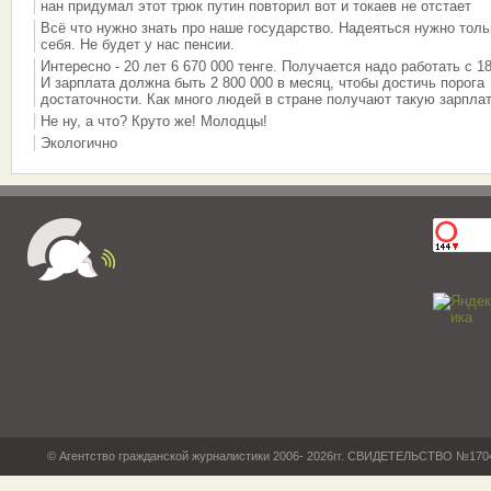
нан придумал этот трюк путин повторил вот и токаев не отстает
Всё что нужно знать про наше государство. Надеяться нужно толь
себя. Не будет у нас пенсии.
Интересно - 20 лет 6 670 000 тенге. Получается надо работать с 18
И зарплата должна быть 2 800 000 в месяц, чтобы достичь порога
достаточности. Как много людей в стране получают такую зарплат
Не ну, а что? Круто же! Молодцы!
Экологично
© Агентство гражданской журналистики 2006- 2026гг. СВИДЕТЕЛЬСТВО №17