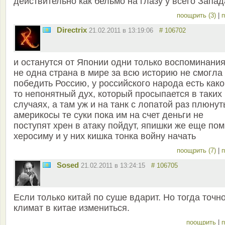
действительно как бельмо на глазу у всего Запад
поощрить (3)
|
п
Directrix
21.02.2011 в 13:19:06
# 106702
и останутся от Японии одни только воспоминания
не одна страна в мире за всю историю не смогла
победить Россию, у российского народа есть как
то непонятный дух, который просыпается в таких
случаях, а там уж и на танк с лопатой раз плюнут
америкосы те суки пока им на счет деньги не
поступят хрен в атаку пойдут, япишки же еще по
херосиму и у них кишка тонка войну начать
поощрить (7)
|
п
Sosed
21.02.2011 в 13:24:15
# 106705
Если только китай по суше вдарит. Но тогда точн
климат в китае измениться.
поощрить
|
п