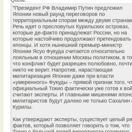
Quote:
"Президент РФ Владимир Путин предложил
Японии новый раунд переговоров по
территориальным спорам между двумя странам
Речь идет о пресловутых Курильских островах,
которые де-факто принадлежат России, но на
которые настойчиво продолжают претендовать
японцы. И хотя нынешний премьер-министр
Японии Ясуо Фукуда считается относительно
лояльным в отношении Москвы политиком, в то
что конфликт будет разрешен полюбовно, почт
никто не верит. Напротив, нарастающая
милитаризация Японии даже при власти
«умеренного» Фукуды – прямой признак того, ч
официальный Токио фактически уже готов к вой
считают эксперты. И главными мишенями япон
милитаристов будут далеко не только Сахалин 
Курилы.
Как утверждают эксперты, существует целый р
фактов, который позволяет говорить о том, что
Токио с большой долей вероятности готовится