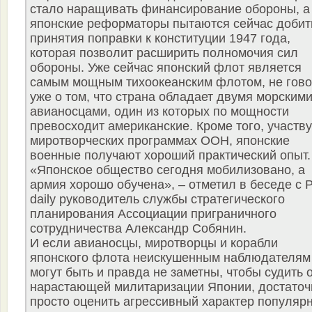
стало наращивать финансирование обороны, а
японские реформаторы пытаются сейчас добит
принятия поправки к конституции 1947 года,
которая позволит расширить полномочия сил
обороны. Уже сейчас японский флот является
самым мощным тихоокеанским флотом, не гов
уже о том, что страна обладает двумя морским
авианосцами, один из которых по мощности
превосходит американские. Кроме того, участву
миротворческих программах ООН, японские
военные получают хороший практический опыт.
«Японское общество сегодня мобилизовано, а
армия хорошо обучена», – отметил в беседе с 
daily руководитель службы стратегического
планирования Ассоциации приграничного
сотрудничества Александр Собянин.
И если авианосцы, миротворцы и корабли
японского флота неискушенным наблюдателям
могут быть и правда не заметны, чтобы судить 
нарастающей милитаризации Японии, достаточ
просто оценить агрессивный характер популяр