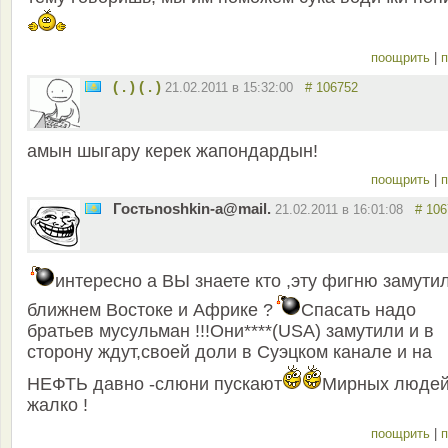
поощрить
|
п
( . ) ( . )
21.02.2011 в 15:32:00
# 106752
амын шыгару керек жапондардын!
поощрить
|
п
Гостьnoshkin-a@mail.
21.02.2011 в 16:01:08
# 10
интересно а ВЫ знаете кто ,эту фигню замути
ближнем Востоке и Африке ?
Спасать надо
братьев мусульман !!!Они****(USA) замутили и в
сторону ждут,своей доли в Суэцком канале и на
НЕФТЬ давно -слюни пускают
Мирных люде
жалко !
поощрить
|
п