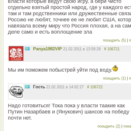
власти которые ведут свою игру, а бери чисто
отдельно взятый простой народ, где у каждого ес
там и там родственники или дружественные связи
Россию не любят, точнее ее не любит США, кото
навязала всему миру что Россия плохая, а на са
деле само и есть воплощение зла
поощрить (5)
|
п
Panya1982VIP
21.02.2011 в 13:59:29
# 106721
Мы им поможем побыстрей уйти под воду.
поощрить (1)
|
п
Гость
21.02.2011 в 14:02:27
# 106722
Надо готовиться! Тока пока у власти таакие как
Путин Назарбаев и (Янукович) шансов на победу
почти нет.
поощрить (2)
|
пока