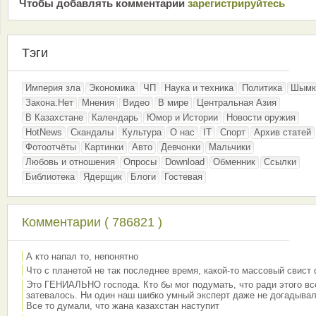
Чтобы добавлять комментарии
зарeгиcтрирyйтeсь
Тэги
Империя зла
Экономика
ЧП
Наука и техника
Политика
Шымк
Закона.Нет
Мнения
Видео
В мире
Центральная Азия
В Казахстане
Календарь
Юмор и Истории
Новости оружия
HotNews
Скандалы
Культура
О нас
IT
Спорт
Архив статей
Фотоотчёты
Картинки
Авто
Девчонки
Мальчики
Любовь и отношения
Опросы
Download
Обменник
Ссылки
Библиотека
Ядерщик
Блоги
Гостевая
Комментарии ( 786821 )
А кто напал то, непонятно
Что с планетой не так последнее время, какой-то массовый свист
Это ГЕНИАЛЬНО господа. Кто бы мог подумать, что ради этого вс
затевалось. Ни один наш шибко умный эксперт даже не догадывал
Все то думали, что жана казахстан наступит