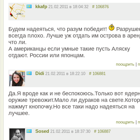
kkafp
21.02.2011 в 18:04:32
# 106876
Будем надеяться, что разум победит!
Разруше
всегда плохо. Лучше уж отдать им острова в аре
что ли.
А американцы если умные такие пусть Аляску
отдают. России или японцам.
поощрить
|
п
Didi
21.02.2011 в 18:22:10
# 106881
Да.Я вроде как и не беспокоюсь.Только вот ядер
оружие тревожит.Мало ли дураков на свете.Кото
нажмут кнопочку.Но все таки надо надеяться на
лучшее.
поощрить
|
п
Sosed
21.02.2011 в 18:37:30
# 106887