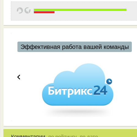
Автоматизация ресторанов и кафе
Комментарии,
,
по рейтингу
по дате