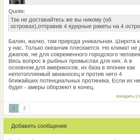
Quote:
Так не доставайтесь же вы никому (об
островах),отправив 4 ядерные ракеты на 4 остр
Балин, жалко, там природа уникальная. Широта к
у нас. Только океанчик плескается. Но климат не
джапов, не для современного городского человек
Весь вопрос в рыбных промыслах для них. А в
основном для америкосов, их база в японии как
непотопляемый авианосец и против него 4
ближайших потенциальных протиника. Если их н
будет - амеры оборзеют в конец.
поощрить
|
п
1
2
Добавить сообщение