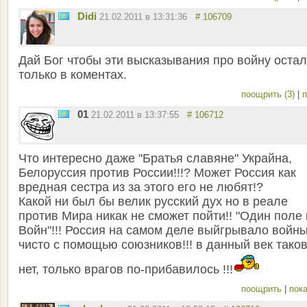
Didi
21.02.2011 в 13:31:36
# 106709
Дай Бог чтобы эти высказывания про войну оста
только в коментах.
поощрить (3)
|
п
01
21.02.2011 в 13:37:55
# 106712
Что интересно даже "Братья славяне" Украйна,
Белоруссия против России!!!? Может Россия как
вредная сестра из за этого его не любят!?
Какой ни был бы велик русский дух но в реале
против Мира никак не сможет пойти!! "Один поле
Войн"!!! Россия на самом деле выйгрывало войн
чисто с помощью союзников!!! в данный век тако
нет, только врагов по-прибавилось !!!
поощрить
|
пока