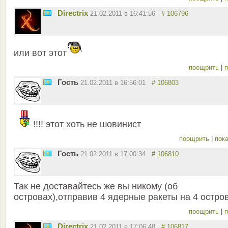
Directrix
21.02.2011 в 16:41:56
# 106796
или вот этот
поощрить
|
п
Гость
21.02.2011 в 16:56:01
# 106803
!!!! этот хоть не шовинист
поощрить
|
пока
Гость
21.02.2011 в 17:00:34
# 106810
Так не доставайтесь же вы никому (об
островах),отправив 4 ядерные ракеты на 4 остро
поощрить
|
п
Directrix
21.02.2011 в 17:06:48
# 106817