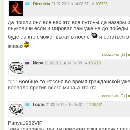
Directrix
21.02.2011 в 14:06:37
# 106723
да пошли они все нах эти все путины да назары 
януковичи если 3 мировая там уже не до победы
будет, а кто сможет выжить после
и остаться в
живых
поощрить (1)
|
п
Neo=
21.02.2011 в 14:34:08
# 106728
"01" Вообще-то Россия во время гражданской уж
воевало против всего мира-Антанта.
поощрить (2)
|
п
Гость
21.02.2011 в 15:05:07
# 106742
Panya1982VIP
тему говоришь, мы им поможем сука водички поп