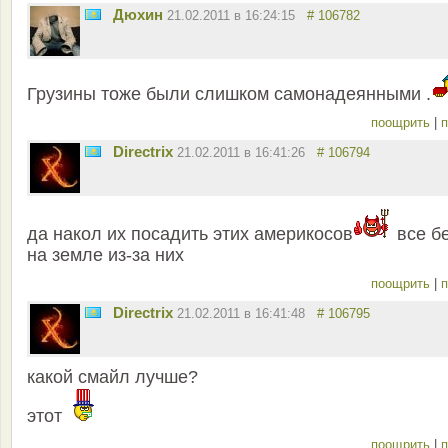
Дюхин
21.02.2011 в 16:24:15
# 106782
Грузины тоже были слишком самонадеянными .
поощрить
|
п
Directrix
21.02.2011 в 16:41:26
# 106794
да накол их посадить этих америкосов
все б
на земле из-за них
поощрить
|
п
Directrix
21.02.2011 в 16:41:48
# 106795
какой смайл лучше?
этот
поощрить
|
п