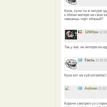
Кука, хули ты в натуре 
к ебени матери на свои 
гавкаешь чорт ебаный?
125Юра
12.0
Так.у вас не интересно.
Гость
12.02.2
Кука кет на хуй котакбас!
Aulman
12.02
Короче смотрел со сторо