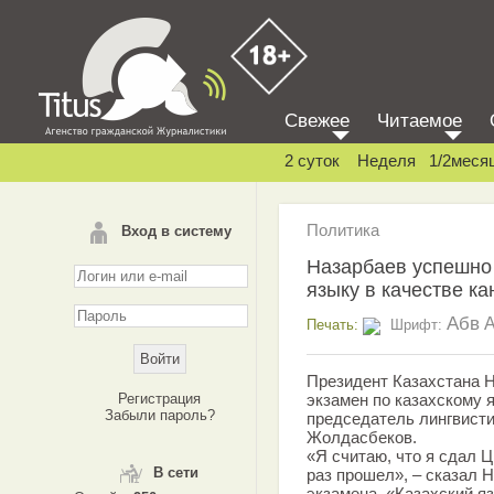
Свежее
Читаемое
2 суток
Неделя
1/2меся
Политика
Вход в систему
Назарбаев успешно 
языку в качестве к
Абв
Печать:
Шрифт:
Президент Казахстана 
Регистрация
экзамен по казахскому 
Забыли пароль?
председатель лингвист
Жолдасбеков.
«Я считаю, что я сдал Ц
В сети
раз прошел», – сказал 
экзамена. «Казахский я