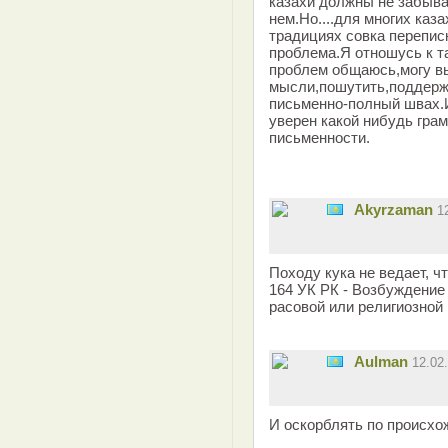
казахи должны не забыва
нем.Но....для многих каз
традициях совка перепис
проблема.Я отношусь к та
проблем общаюсь,могу в
мысли,пошутить,поддержа
письменно-полный швах.И
уверен какой нибудь грам
письменности.
Akyrzaman
1
Походу кука не ведает, чт
164 УК РК - Возбуждение
расовой или религиозной
Aulman
12.02
И оскорблять по происхо