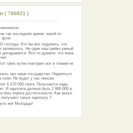
 ( 786821 )
 непонятно
 не так последнее время, какой-то
т фляг
господа. Кто бы мог подумать, что
 и затевалось. Ни один наш шибко умный
е догадывался. Все то думали, что жана
упит
тот трюк путин повторил вот и токаев не
знать про наше государство. Надеяться
 себя. Не будет у нас пенсии.
лет 6 670 000 тенге. Получается надо
ет. И зарплата должна быть 2 800 000 в
остичь порога достаточности. Как много
 получают такую зарплату ?
Круто же! Молодцы!