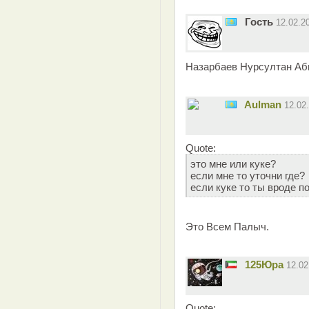
Гость
12.02.2
Назарбаев Нурсултан Аб
Aulman
12.02
Quote:
это мне или куке?
если мне то уточни где?
если куке то ты вроде п
Это Всем Палыч.
125Юра
12.0
Quote: