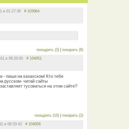
11 в 01:27:38
# 103964
поощрить (3)
|
покарать (8)
011 в 08:20:05
# 104051
м - пиши на казахском! Кто тебе
на русском- читай сайты
заставляет тусоваться на этом сайте?
поощрить (10)
|
покарать (2)
011 в 09:33:42
# 104058