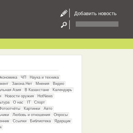
Добавить новость
Экономика
ЧП
Наука и техника
кент
Закона.Нет
Мнения
Видео
альная Азия
В Казахстане
Календарь
и
Новости оружия
HotNews
ьтура
О нас
IT
Спорт
Фотоотчёты
Картинки
Авто
ьчики
Любовь и отношения
Опросы
енник
Ссылки
Библиотека
Ядерщик
я