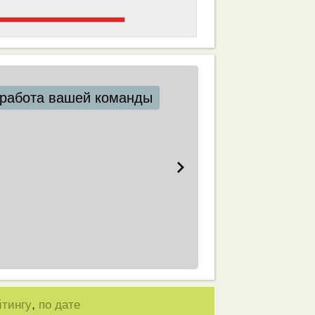
работа вашей команды
,
йтингу
по дате