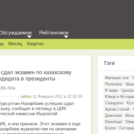
Обсуждаемое
Рейтинговое
ца
Месяц
Квартал
Тэги
сдал экзамен по казахскому
андидата в президенты
Империя зла
Политика
Шым
Абв
Абв
В мире
Центр
admin
11 Февраля 2011 в 22:52:30
Юмор и Истори
Скандалы
Кул
Нурсултан Назарбаев успешно сдал
языку, сообщил в пятницу в ЦИК
Архив статей
ической комиссии Мырзатай
Девчонки
Мал
Download
Обм
ИК, и они приняли. Этот экзамен я еще
Блоги
Гостева
Назарбаев журналистам по окончании
зык является государственным,