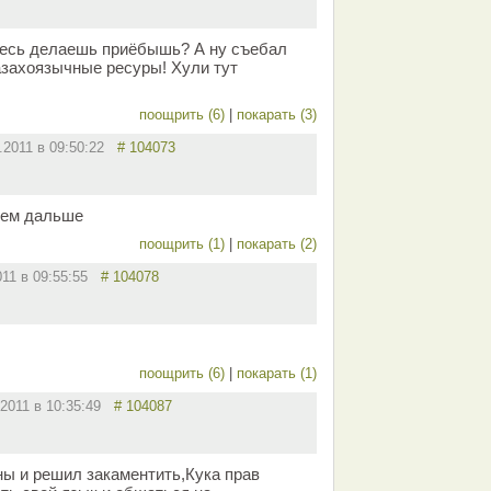
здесь делаешь приёбышь? А ну съебал
казахоязычные ресуры! Хули тут
поощрить (6)
|
покарать (3)
2.2011 в 09:50:22
# 104073
идем дальше
поощрить (1)
|
покарать (2)
011 в 09:55:55
# 104078
поощрить (6)
|
покарать (1)
.2011 в 10:35:49
# 104087
ны и решил закаментить,Кука прав