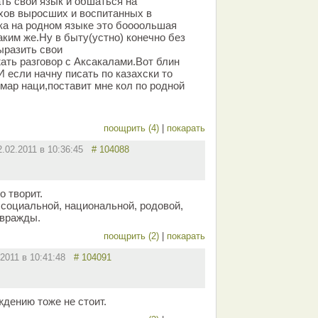
ть свой язык и обшаться на
ахов выросших и воспитанных в
ка на родном языке это боооольшая
ким же.Ну в быту(устно) конечно без
ыразить свои
ть разговор с Аксакалами.Вот блин
 если начну писать по казахски то
мар наци,поставит мне кол по родной
поощрить (4)
|
покарать
2.02.2011 в 10:36:45
# 104088
о творит.
 социальной, национальной, родовой,
 вражды.
поощрить (2)
|
покарать
.2011 в 10:41:48
# 104091
ждению тоже не стоит.