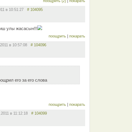
поощрить (2)
|
покарать
011 в 10:51:27
# 104095
иш улы жасасын!!!
поощрить
|
покарать
.2011 в 10:57:08
# 104096
оощрил его за его слова
поощрить
|
покарать
2.2011 в 11:12:18
# 104099