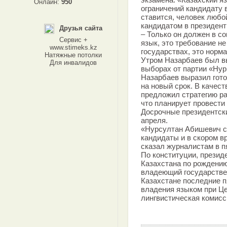
Онлайн:
950
ограничений кандидату 
ставится, человек люб
кандидатом в президент
Друзья сайта
– Только он должен в с
Сервис +
язык, это требование не
www.stimeks.kz
государствах, это норм
Натяжные потолки
Утром Назарбаев был в
Для инвалидов
выборах от партии «Нур
Назарбаев выразил гото
на новый срок. В качес
предложил стратегию ра
что планирует провести
Досрочные президентски
апреля.
«Нурсултан Абишевич с
кандидаты и в скором в
сказал журналистам в п
По конституции, презид
Казахстана по рождению
владеющий государстве
Казахстане последние п
владения языком при Ц
лингвистическая комис