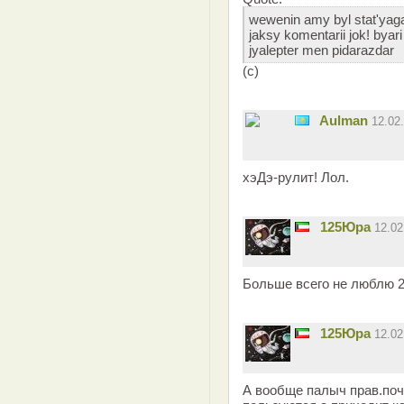
wewenin amy byl stat'yaga
jaksy komentarii jok! byari 
jyalepter men pidarazdar
(с)
Aulman
12.02
хэДэ-рулит! Лол.
125Юра
12.0
Больше всего не люблю 2 
125Юра
12.0
А вообще палыч прав.поч