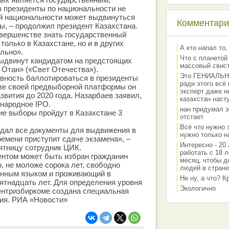
в президенты по национальности не
ой национальности может выдвинуться
Комментарии
ы, – продолжил президент Казахстана.
овершенстве знать государственный
 только в Казахстане, но и в других
А кто напал то,
ально».
Что с планетой
ыдвинут кандидатом на предстоящих
массовый свис
 Отан» («Свет Отечества»).
Это ГЕНИАЛЬНО 
вность баллотироваться в президенты
ради этого всё
тве своей предвыборной платформы он
эксперт даже н
звития до 2020 года. Назарбаев заявил,
казахстан наст
 народное IPO.
нан придумал э
е выборы пройдут в Казахстане 3
отстает
Всё что нужно 
дал все документы для выдвижения в
нужно только на
ремени приступит сдаче экзамена», –
Интересно - 20 
ятницу сотрудник ЦИК.
работать с 18 л
ентом может быть избран гражданин
месяц, чтобы д
, не моложе сорока лет, свободно
людей в стране
нным языком и проживающий в
Не ну, а что? 
ятнадцать лет. Для определения уровня
Экологично
ентризбиркоме создана специальная
сия. РИА «Новости»