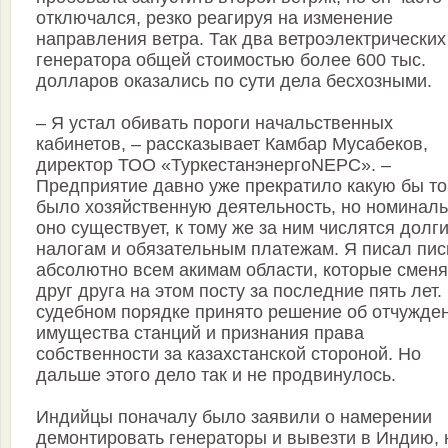
отключался, резко реагируя на изменение
направления ветра. Так два ветроэлектрических
генератора общей стоимостью более 600 тыс.
долларов оказались по сути дела бесхозными.
– Я устал обивать пороги начальственных
кабинетов, – рассказывает Камбар Мусабеков,
директор ТОО «ТуркестанэнергоNEPC». –
Предприятие давно уже прекратило какую бы то
было хозяйственную деятельность, но номинал
оно существует, к тому же за ним числятся долги
налогам и обязательным платежам. Я писал пи
абсолютно всем акимам области, которые смен
друг друга на этом посту за последние пять лет.
судебном порядке принято решение об отчужде
имущества станций и признания права
собственности за казахстанской стороной. Но
дальше этого дело так и не продвинулось.
Индийцы поначалу было заявили о намерении
демонтировать генераторы и вывезти в Индию, 