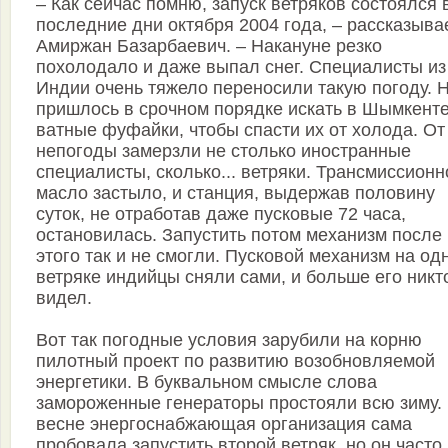
– Как сейчас помню, запуск ветряков состоялся 
последние дни октября 2004 года, – рассказыва
Амиржан Базарбаевич. – Накануне резко
похолодало и даже выпал снег. Специалисты из
Индии очень тяжело переносили такую погоду. 
пришлось в срочном порядке искать в Шымкент
ватные фуфайки, чтобы спасти их от холода. От
непогоды замерзли не столько иностранные
специалисты, сколько... ветряки. Трансмиссионн
масло застыло, и станция, выдержав половину
суток, не отработав даже пусковые 72 часа,
остановилась. Запустить потом механизм после
этого так и не смогли. Пусковой механизм на од
ветряке индийцы сняли сами, и больше его никт
видел.
Вот так погодные условия зарубили на корню
пилотный проект по развитию возобновляемой
энергетики. В буквальном смысле слова
замороженные генераторы простояли всю зиму.
весне энергоснабжающая организация сама
пробовала запустить второй ветряк, но он часто