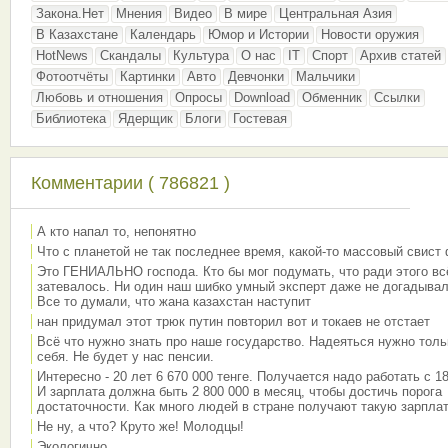
Закона.Нет
Мнения
Видео
В мире
Центральная Азия
В Казахстане
Календарь
Юмор и Истории
Новости оружия
HotNews
Скандалы
Культура
О нас
IT
Спорт
Архив статей
Фотоотчёты
Картинки
Авто
Девчонки
Мальчики
Любовь и отношения
Опросы
Download
Обменник
Ссылки
Библиотека
Ядерщик
Блоги
Гостевая
Комментарии ( 786821 )
А кто напал то, непонятно
Что с планетой не так последнее время, какой-то массовый свист
Это ГЕНИАЛЬНО господа. Кто бы мог подумать, что ради этого вс
затевалось. Ни один наш шибко умный эксперт даже не догадывал
Все то думали, что жана казахстан наступит
нан придумал этот трюк путин повторил вот и токаев не отстает
Всё что нужно знать про наше государство. Надеяться нужно толь
себя. Не будет у нас пенсии.
Интересно - 20 лет 6 670 000 тенге. Получается надо работать с 18
И зарплата должна быть 2 800 000 в месяц, чтобы достичь порога
достаточности. Как много людей в стране получают такую зарплат
Не ну, а что? Круто же! Молодцы!
Экологично