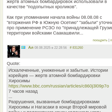
жертв атомных бомбардировок использовали в
качестве "подопытных кроликов".
Как при упоминании начала войны 08.08.08 с
"вторжения РФ в Южную Осетию" "забыли" уточн
про применение РСЗО по "принадлежащей Грузи
территории войсками Саакашвили...
поощрить
|
п
Ал
08.08.2025 в 22:28:56
# 831260
Quote:
Искалеченные, униженные и забытые. Истории
корейцев — жертв атомной бомбардировки
Хиросимы
https://www.bbc.com/russian/articles/c860j3l09p7o
7 часов назад
...
Разрушения, вызванные бомбардировками
Хиросимы и Нагасаки в конце Второй мировой