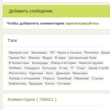
Добавить сообщение
Чтобы добавлять комментарии
зарeгиcтрирyйтeсь
Тэги
Империя зла
Экономика
ЧП
Наука и техника
Политика
Шымк
Закона.Нет
Мнения
Видео
В мире
Центральная Азия
В Казахстане
Календарь
Юмор и Истории
Новости оружия
HotNews
Скандалы
Культура
О нас
IT
Спорт
Архив статей
Фотоотчёты
Картинки
Авто
Девчонки
Мальчики
Любовь и отношения
Опросы
Download
Обменник
Ссылки
Библиотека
Ядерщик
Блоги
Гостевая
Комментарии ( 786821 )