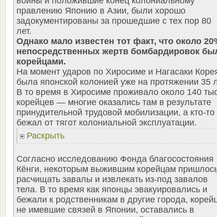
войны и положившие конец колониальному
правлению Японию в Азии, были хорошо
задокументированы за прошедшие с тех пор 80
лет.
Однако мало известен тот факт, что около 20
непосредственных жертв бомбардировок бы
корейцами.
На момент ударов по Хиросиме и Нагасаки Коре
была японской колонией уже на протяжении 35 л
В то время в Хиросиме проживало около 140 ты
корейцев — многие оказались там в результате
принудительной трудовой мобилизации, а кто-то
бежал от тягот колониальной эксплуатации.
Раскрыть
Согласно исследованию Фонда благосостояния
Кёнги, некоторым выжившим корейцам пришлос
расчищать завалы и извлекать из-под завалов
тела. В то время как японцы эвакуировались и
бежали к родственникам в другие города, корей
не имевшие связей в Японии, оставались в