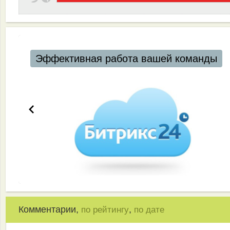
Эффективная работа вашей команды
Комментарии,
,
по рейтингу
по дате