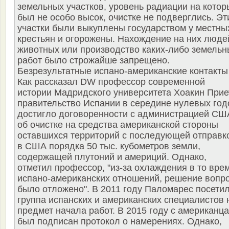
земельных участков, уровень радиации на котор
был не особо высок, очистке не подверглись. Эт
участки были выкуплены государством у местны
крестьян и огорожены. Нахождение на них люде
животных или производство каких-либо земельн
работ было строжайше запрещено.
Безрезультатные испано-американские контакты
Как рассказал DW профессор современной
истории Мадридского университета Хоакин Прие
правительство Испании в середине нулевых год
достигло договоренности с администрацией СШ
об очистке на средства американской стороны
оставшихся территорий с последующей отправк
в США порядка 50 тыс. кубометров земли,
содержащей плутоний и америций. Однако,
отметил профессор, "из-за охлаждения в то вре
испано-американских отношений, решение вопр
было отложено". В 2011 году Паломарес посети
группа испанских и американских специалистов 
предмет начала работ. В 2015 году с американц
был подписан протокол о намерениях. Однако,