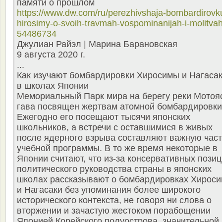
памяти о прошлом
https://www.dw.com/ru/perezhivshaja-bombardirovk
hirosimy-o-svoih-travmah-vospominanijah-i-molitvah
54486734
Джулиан Райэл | Марина Барановская
9 августа 2020 г.
...
Как изучают бомбардировки Хиросимы и Нагаса
в школах Японии
Мемориальный Парк мира на берегу реки Мотоя
гава посвящен жертвам атомной бомбардировки
Ежегодно его посещают тысячи японских
школьников, а встречи с оставшимися в живых
после ядерного взрыва составляют важную част
учебной программы. В то же время некоторые в
Японии считают, что из-за консервативных пози
политического руководства страны в японских
школах рассказывают о бомбардировках Хирос
и Нагасаки без упоминания более широкого
исторического контекста, не говоря ни слова о
вторжении и зачастую жестоком порабощении
Японией Корейского полуострова, значительной