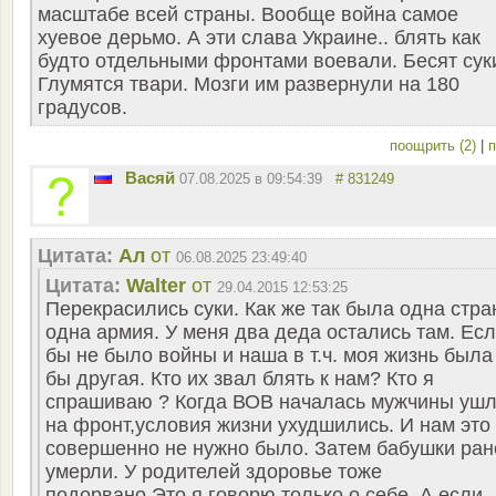
масштабе всей страны. Вообще война самое
хуевое дерьмо. А эти слава Украине.. блять как
будто отдельными фронтами воевали. Бесят сук
Глумятся твари. Мозги им развернули на 180
градусов.
поощрить (2)
|
п
Васяй
07.08.2025 в 09:54:39
# 831249
Цитата:
Ал
от
06.08.2025 23:49:40
Цитата:
Walter
от
29.04.2015 12:53:25
Перекрасились суки. Как же так была одна стра
одна армия. У меня два деда остались там. Ес
бы не было войны и наша в т.ч. моя жизнь была
бы другая. Кто их звал блять к нам? Кто я
спрашиваю ? Когда ВОВ началась мужчины уш
на фронт,условия жизни ухудшились. И нам это
совершенно не нужно было. Затем бабушки ран
умерли. У родителей здоровье тоже
подорвано.Это я говорю только о себе. А если