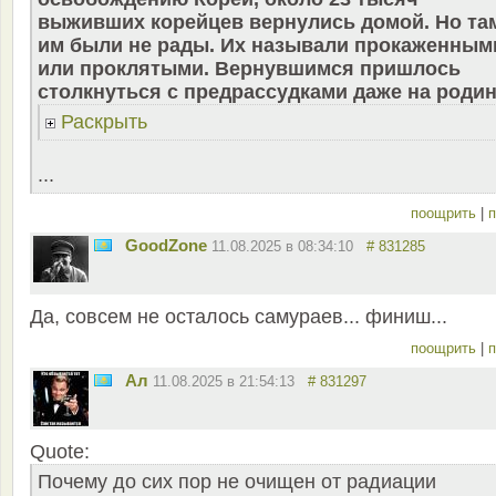
выживших корейцев вернулись домой. Но та
им были не рады. Их называли прокаженным
или проклятыми. Вернувшимся пришлось
столкнуться с предрассудками даже на родин
Раскрыть
...
поощрить
|
п
GoodZone
11.08.2025 в 08:34:10
# 831285
Да, совсем не осталось самураев... финиш...
поощрить
|
п
Ал
11.08.2025 в 21:54:13
# 831297
Quote:
Почему до сих пор не очищен от радиации