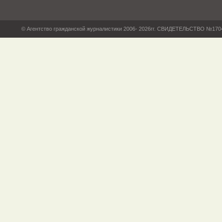
© Агентство гражданской журналистики 2006- 2026гг. СВИДЕТЕЛЬСТВО №17