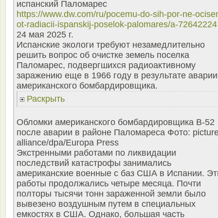
испанский Паломарес
https://www.dw.com/ru/pocemu-do-sih-por-ne-ocise
ot-radiacii-ispanskij-poselok-palomares/a-72642224
24 мая 2025 г.
Испанские экологи требуют незамедлительно
решить вопрос об очистке земель поселка
Паломарес, подвергшихся радиоактивному
заражению еще в 1966 году в результате аварии
американского бомбардировщика.
Раскрыть
Обломки американского бомбардировщика В-52
после аварии в районе Паломареса Фото: picture
alliance/dpa/Europa Press
Экстренными работами по ликвидации
последствий катастрофы занимались
американские военные с баз США в Испании. Эт
работы продолжались четыре месяца. Почти
полторы тысячи тонн зараженной земли было
вывезено воздушным путем в специальных
емкостях в США. Однако, большая часть