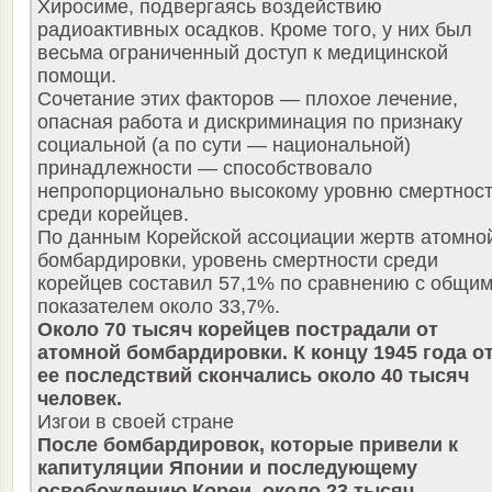
Хиросиме, подвергаясь воздействию
радиоактивных осадков. Кроме того, у них был
весьма ограниченный доступ к медицинской
помощи.
Сочетание этих факторов — плохое лечение,
опасная работа и дискриминация по признаку
социальной (а по сути — национальной)
принадлежности — способствовало
непропорционально высокому уровню смертнос
среди корейцев.
По данным Корейской ассоциации жертв атомно
бомбардировки, уровень смертности среди
корейцев составил 57,1% по сравнению с общи
показателем около 33,7%.
Около 70 тысяч корейцев пострадали от
атомной бомбардировки. К концу 1945 года о
ее последствий скончались около 40 тысяч
человек.
Изгои в своей стране
После бомбардировок, которые привели к
капитуляции Японии и последующему
освобождению Кореи, около 23 тысяч