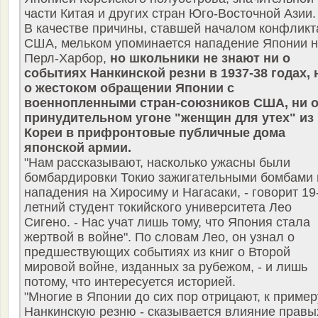
части Китая и других стран Юго-Восточной Азии.
В качестве причины, ставшей началом конфликт
США, мельком упоминается нападение Японии 
Перл-Харбор,
но школьники не знают ни о
событиях Нанкинской резни в 1937-38 годах, 
о жестоком обращении Японии с
военнопленными стран-союзников США, ни 
принудительном угоне "женщин для утех" из
Кореи в прифронтовые публичные дома
японской армии.
"Нам рассказывают, насколько ужасны были
бомбардировки Токио зажигательными бомбами 
нападения на Хиросиму и Нагасаки, - говорит 19
летний студент токийского университета Лео
Сигено. - Нас учат лишь тому, что Япония стала
жертвой в войне". По словам Лео, он узнал о
предшествующих событиях из книг о Второй
мировой войне, изданных за рубежом, - и лишь
потому, что интересуется историей.
"Многие в Японии до сих пор отрицают, к пример
Нанкинскую резню - сказывается влияние правы