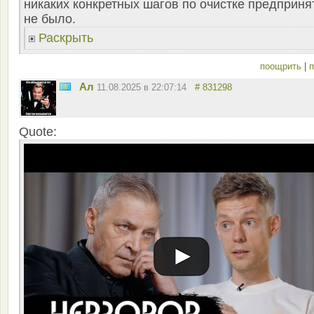
никаких конкретных шагов по очистке предприня
не было.
Раскрыть
поощрить
|
п
Ал
11.08.2025 в 22:07:14
# 831298
Quote: