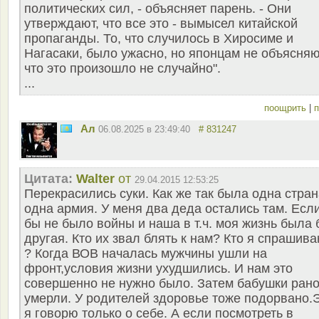
политических сил, - объясняет парень. - Они
утверждают, что все это - вымысел китайской
пропаганды. То, что случилось в Хиросиме и
Нагасаки, было ужасно, но японцам не объясняю
что это произошло не случайно".
...
поощрить
|
п
Ал
06.08.2025 в 23:49:40
# 831247
Цитата:
Walter
от
29.04.2015 12:53:25
Перекрасились суки. Как же так была одна стран
одна армия. У меня два деда остались там. Есл
бы не было войны и наша в т.ч. моя жизнь была 
другая. Кто их звал блять к нам? Кто я спрашив
? Когда ВОВ началась мужчины ушли на
фронт,условия жизни ухудшились. И нам это
совершенно не нужно было. Затем бабушки ран
умерли. У родителей здоровье тоже подорвано.
я говорю только о себе. А если посмотреть в