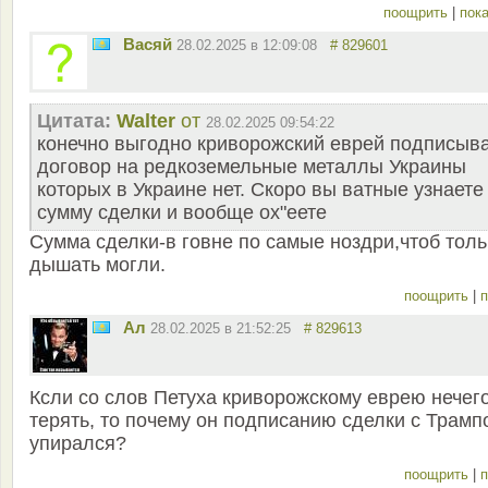
поощрить
|
пока
Васяй
28.02.2025 в 12:09:08
# 829601
Цитата:
Walter
от
28.02.2025 09:54:22
конечно выгодно криворожский еврей подписыв
договор на редкоземельные металлы Украины
которых в Украине нет. Скоро вы ватные узнаете
сумму сделки и вообще ох"еете
Сумма сделки-в говне по самые ноздри,чтоб толь
дышать могли.
поощрить
|
п
Ал
28.02.2025 в 21:52:25
# 829613
Ксли со слов Петуха криворожскому еврею нечег
терять, то почему он подписанию сделки с Трамп
упирался?
поощрить
|
п