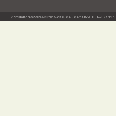
© Агентство гражданской журналистики 2006- 2026гг. СВИДЕТЕЛЬСТВО №17