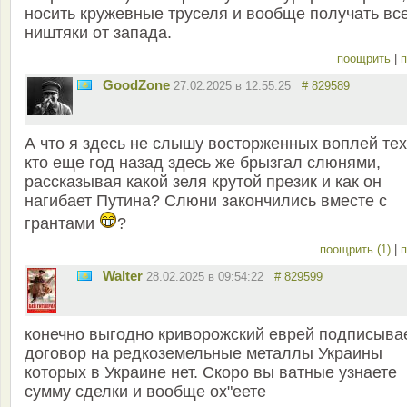
носить кружевные труселя и вообще получать вс
ништяки от запада.
поощрить
|
п
GoodZone
27.02.2025 в 12:55:25
# 829589
А что я здесь не слышу восторженных воплей тех
кто еще год назад здесь же брызгал слюнями,
рассказывая какой зеля крутой презик и как он
нагибает Путина? Слюни закончились вместе с
грантами
?
поощрить (1)
|
п
Walter
28.02.2025 в 09:54:22
# 829599
конечно выгодно криворожский еврей подписыва
договор на редкоземельные металлы Украины
которых в Украине нет. Скоро вы ватные узнаете
сумму сделки и вообще ох"еете