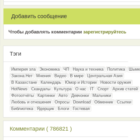
Добавить сообщение
Чтобы добавлять комментарии
зарeгиcтрирyйтeсь
Тэги
Империя зла
Экономика
ЧП
Наука и техника
Политика
Шымк
Закона.Нет
Мнения
Видео
В мире
Центральная Азия
В Казахстане
Календарь
Юмор и Истории
Новости оружия
HotNews
Скандалы
Культура
О нас
IT
Спорт
Архив статей
Фотоотчёты
Картинки
Авто
Девчонки
Мальчики
Любовь и отношения
Опросы
Download
Обменник
Ссылки
Библиотека
Ядерщик
Блоги
Гостевая
Комментарии ( 786821 )