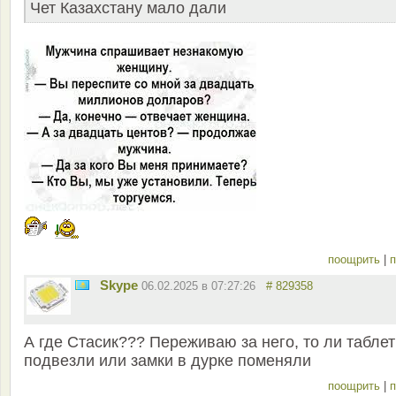
Чет Казахстану мало дали
поощрить
|
п
Skype
06.02.2025 в 07:27:26
# 829358
А где Стасик??? Переживаю за него, то ли таблет
подвезли или замки в дурке поменяли
поощрить
|
п