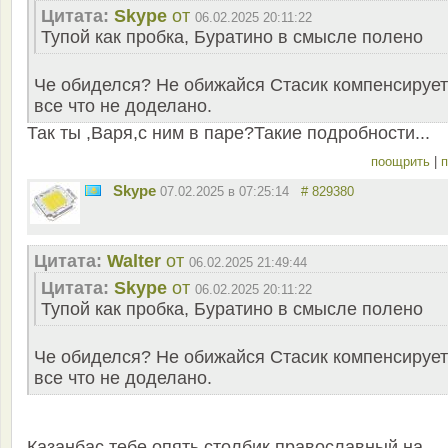
Цитата:
Skype
от
06.02.2025 20:11:22
Тупой как пробка, Буратино в смысле полено
Че обиделся? Не обижайся Стасик компенсирует
все что не доделано.
Так ты ,Варя,с ним в паре?Такие подробности...
поощрить
|
п
Skype
07.02.2025 в 07:25:14
# 829380
Цитата:
Walter
от
06.02.2025 21:49:44
Цитата:
Skype
от
06.02.2025 20:11:22
Тупой как пробка, Буратино в смысле полено
Че обиделся? Не обижайся Стасик компенсирует
все что не доделано.
Казанбас тебе опять столбик православный на