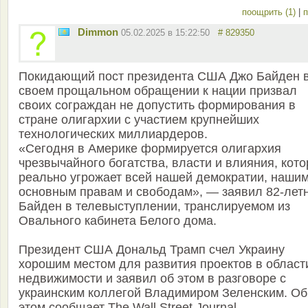
поощрить (1)
|
п
Dimmon
05.02.2025 в 15:22:50
# 829350
Покидающий пост президента США Джо Байден 
своем прощальном обращении к нации призвал
своих сограждан не допустить формирования в
стране олигархии с участием крупнейших
технологических миллиардеров.
«Сегодня в Америке формируется олигархия
чрезвычайного богатства, власти и влияния, кот
реально угрожает всей нашей демократии, наши
основным правам и свободам», — заявил 82-лет
Байден в телевыступлении, транслируемом из
Овального кабинета Белого дома.
Президент США Дональд Трамп счел Украину
хорошим местом для развития проектов в област
недвижимости и заявил об этом в разговоре с
украинским коллегой Владимиром Зеленским. Об
этом сообщает The Wall Street Journal.