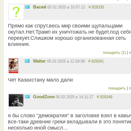
Васяй
05.02.2025 в 10:57:12
# 829335
Прямо как спрут,весь мир своими щупальцами
окутал.Нет,Трамп их уничтожать не будет,под себ
перекует.Слишком хорошо организованная сеть
влияния.
поощрить (1)
|
п
Walter
05.02.2025 в 12:59:09
# 829341
Чет Казахстану мало дали
поощрить
|
п
GoodZone
05.02.2025 в 14:11:27
# 829349
я бы слово "демократия" в заголовке взял в кавы
все-таки древние греки вкладывали в это поняти
несколько иной смысл...