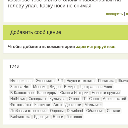
голову упал. Каску носи не снимая
поощрить
|
п
Добавить сообщение
Чтобы добавлять комментарии
зарeгиcтрирyйтeсь
Тэги
Империя зла
Экономика
ЧП
Наука и техника
Политика
Шымк
Закона.Нет
Мнения
Видео
В мире
Центральная Азия
В Казахстане
Календарь
Юмор и Истории
Новости оружия
HotNews
Скандалы
Культура
О нас
IT
Спорт
Архив статей
Фотоотчёты
Картинки
Авто
Девчонки
Мальчики
Любовь и отношения
Опросы
Download
Обменник
Ссылки
Библиотека
Ядерщик
Блоги
Гостевая