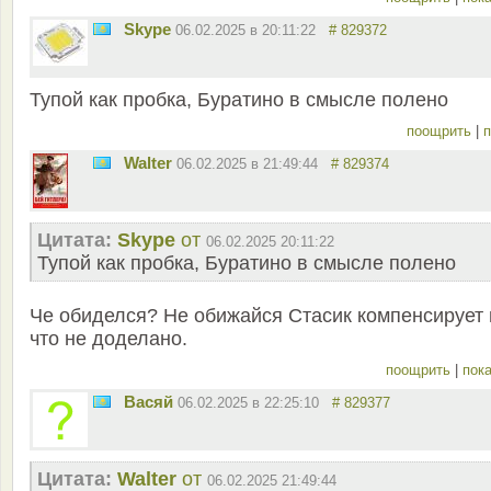
Skype
06.02.2025 в 20:11:22
# 829372
Тупой как пробка, Буратино в смысле полено
поощрить
|
п
Walter
06.02.2025 в 21:49:44
# 829374
Цитата:
Skype
от
06.02.2025 20:11:22
Тупой как пробка, Буратино в смысле полено
Че обиделся? Не обижайся Стасик компенсирует 
что не доделано.
поощрить
|
пока
Васяй
06.02.2025 в 22:25:10
# 829377
Цитата:
Walter
от
06.02.2025 21:49:44