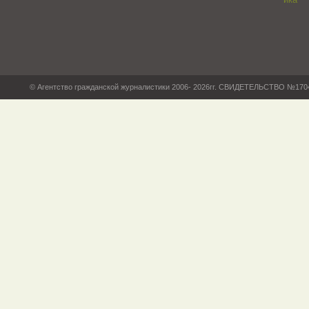
© Агентство гражданской журналистики 2006- 2026гг. СВИДЕТЕЛЬСТВО №17