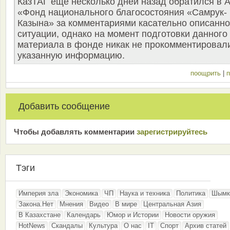
КазТАГ еще несколько дней назад обратился в 
«Фонд национального благосостояния «Самрук-
Казына» за комментариями касательно описанн
ситуации, однако на момент подготовки данного
материала в фонде никак не прокомментировал
указанную информацию.
поощрить
|
п
Добавить сообщение
Чтобы добавлять комментарии
зарeгиcтрирyйтeсь
Тэги
Империя зла
Экономика
ЧП
Наука и техника
Политика
Шымк
Закона.Нет
Мнения
Видео
В мире
Центральная Азия
В Казахстане
Календарь
Юмор и Истории
Новости оружия
HotNews
Скандалы
Культура
О нас
IT
Спорт
Архив статей