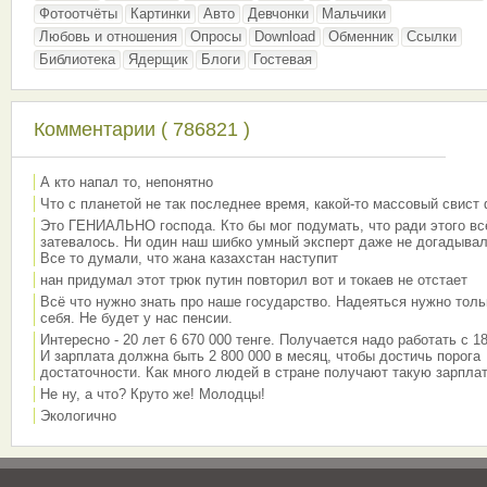
Фотоотчёты
Картинки
Авто
Девчонки
Мальчики
Любовь и отношения
Опросы
Download
Обменник
Ссылки
Библиотека
Ядерщик
Блоги
Гостевая
Комментарии ( 786821 )
А кто напал то, непонятно
Что с планетой не так последнее время, какой-то массовый свист
Это ГЕНИАЛЬНО господа. Кто бы мог подумать, что ради этого вс
затевалось. Ни один наш шибко умный эксперт даже не догадывал
Все то думали, что жана казахстан наступит
нан придумал этот трюк путин повторил вот и токаев не отстает
Всё что нужно знать про наше государство. Надеяться нужно толь
себя. Не будет у нас пенсии.
Интересно - 20 лет 6 670 000 тенге. Получается надо работать с 18
И зарплата должна быть 2 800 000 в месяц, чтобы достичь порога
достаточности. Как много людей в стране получают такую зарплат
Не ну, а что? Круто же! Молодцы!
Экологично