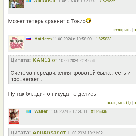
AbuAnsar
11.06.2024 в 10:21:02
# 825836
Может теперь сравнит с Токио
поощрить
|
п
Hairless
11.06.2024 в 10:58:00
# 825838
Цитата:
KAN13
от
10.06.2024 22:47:58
Система передвижения кроватей была , есть и
процветает .
Ну так бл...ди-то никуда не делись
поощрить (1)
|
п
Walter
11.06.2024 в 12:20:11
# 825839
Цитата:
AbuAnsar
от
11.06.2024 10:21:02