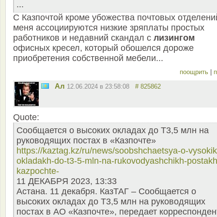
...
С Казпочтой кроме убожества почтовых отделени
меня ассоциируются низкие зряплаты простых
работников и недавний скандал с
лизингом
офисных кресел, который обошелся дороже
приобретения собственной мебели...
поощрить
|
п
Ал
12.06.2024 в 23:58:08
# 825862
Quote:
Сообщается о высоких окладах до Т3,5 млн на
руководящих постах в «Казпочте»
https://kaztag.kz/ru/news/soobshchaetsya-o-vysokik
okladakh-do-t3-5-mln-na-rukovodyashchikh-postakh
kazpochte-
11 ДЕКАБРЯ 2023, 13:33
Астана. 11 декабря. КазТАГ – Сообщается о
высоких окладах до Т3,5 млн на руководящих
постах в АО «Казпочте», передает корреспонден