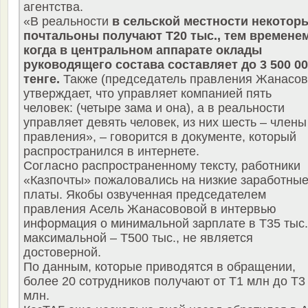
агентства.
«В реальности
в сельской местности некотор
почтальоны получают Т20 тыс., тем временем
когда в центральном аппарате оклады
руководящего состава составляет до 3 500 0
тенге.
Также (председатель правления Жанасов
утверждает, что управляет компанией пять
человек: (четыре зама и она), а в реальности
управляет девять человек, из них шесть – члены
правления», – говорится в документе, который
распространился в интернете.
Согласно распространенному тексту, работники
«Казпочты» пожаловались на низкие заработны
платы. Якобы озвученная председателем
правления Асель Жанасововой в интервью
информация о минимальной зарплате в Т35 тыс.
максимальной – Т500 тыс., не является
достоверной.
По данным, которые приводятся в обращении,
более 20 сотрудников получают от Т1 млн до Т3
млн.