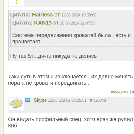
Цитата:
Hairless
от
11.06.2024 10:58:00
Цитата:
KAN13
от
10.06.2024 22:47:58
Система передвижения кроватей была , есть и
процветает .
Ну так бл...ди-то никуда не делись
Таки суть в этом и заключается , их давно менять
пора а не кровати передвигать .
поощрить
|
п
Skype
12.06.2024 в 03:25:51
# 825848
Он видать профильный спец, хотя врач же рулил
Кнб