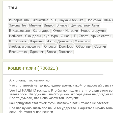
Тэги
Империя зла
Экономика
ЧП
Наука и техника
Политика
Шымк
Закона.Нет
Мнения
Видео
В мире
Центральная Азия
В Казахстане
Календарь
Юмор и Истории
Новости оружия
HotNews
Скандалы
Культура
О нас
IT
Спорт
Архив статей
Фотоотчёты
Картинки
Авто
Девчонки
Мальчики
Любовь и отношения
Опросы
Download
Обменник
Ссылки
Библиотека
Ядерщик
Блоги
Гостевая
Комментарии ( 786821 )
А кто напал то, непонятно
Что с планетой не так последнее время, какой-то массовый свист
Это ГЕНИАЛЬНО господа. Кто бы мог подумать, что ради этого вс
затевалось. Ни один наш шибко умный эксперт даже не догадывал
Все то думали, что жана казахстан наступит
нан придумал этот трюк путин повторил вот и токаев не отстает
Всё что нужно знать про наше государство. Надеяться нужно толь
себя. Не будет у нас пенсии.