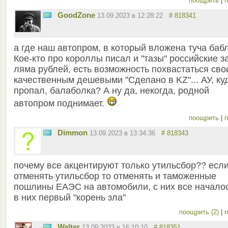
поощрить
|
п
GoodZone
13.09.2023 в 12:28:22
# 818341
а где наш автопром, в который вложена туча баб
Кое-кто про короллы писал и "тазы" российские з
ляма рублей, есть возможность похвастаться св
качественным дешевыми "Сделано в KZ"... АУ, ку
пропал, балаболка? А ну да, некогда, родной
автопром поднимает.
поощрить
|
п
Dimmon
13.09.2023 в 13:34:36
# 818343
почему все акцентируют только утильсбор?? есл
отменять утильсбор то отменять и таможенные
пошлины ЕАЭС на автомобили, с них все началос
в них первый "корень зла"
поощрить (2)
|
п
Walter
13.09.2023 в 16:10:10
# 818351