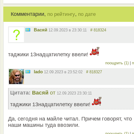
Комментарии,
,
по рейтингу
по дате
Васяй
12.09.2023 в 23:30:11
# 818324
таджики 13надцатилетку ввели!
поощрить (1)
|
п
lado
12.09.2023 в 23:52:02
# 818327
Цитата:
Васяй
от
12.09.2023 23:30:11
таджики 13надцатилетку ввели!
Да, сегодня на майле читал. Причем говорят, что
наши машины туда ввозили.
поощрить (1)
|
п