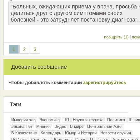
"Больных, ожидающих приема у врача, просьба 
делиться друг с другом симптомами своих
болезней - это затрудняет постановку диагноза".
поощрить (1)
|
пока
1
2
3
Добавить сообщение
Чтобы добавлять комментарии
зарeгиcтрирyйтeсь
Тэги
Империя зла
Экономика
ЧП
Наука и техника
Политика
Шымк
Закона.Нет
Мнения
Видео
В мире
Центральная Азия
В Казахстане
Календарь
Юмор и Истории
Новости оружия
HotNews
Скандалы
Культура
О нас
IT
Спорт
Архив статей