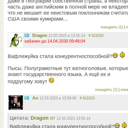
даже в географии собственной страны, а некотор
часть даже английским в полной мере не владеет
что не мешает ее неистовым поклонникам считат
США своими кумирами...
поощрить (1)
|
п
Dragon
12.03.2023 в 13:55:14
# 811020
забанен до 14.04.2030 09:48:04
Вафлежуйка стала конкурентноспособной?
Пысы. Полуграмотные тут ватноголовые, которые
знают государственного языка. А ещё их и
подругому зовут
поощрить (1)
|
пока
Ал
12.03.2023 в 13:59:08
# 811023
Цитата:
Dragon
от
12.03.2023 13:55:14
Вафлежуйка стала конкурентноспособной?