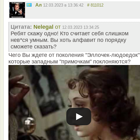
Ал
12.03.2023 в 13:36:42
# 811012
Цитата:
Nelegal
от
12.03.2023 13:34:25
Ребят скажу одно! Кто считает себя слишком
нев*ся умным. Вы хоть алфавит по порядку
сможете сказать?
Чего Вы ждете от поколения "Эллочек-людоедок"
которые западным "примочкам" поклоняются?