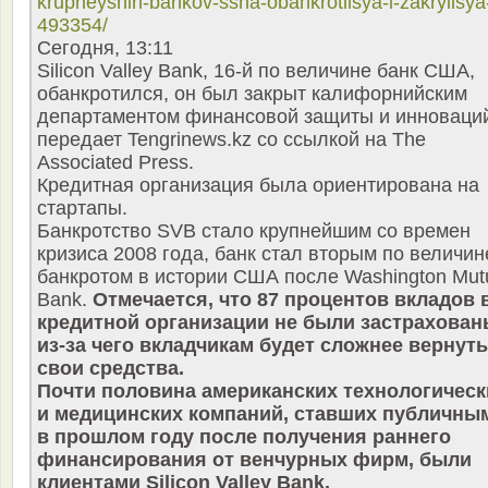
krupneyshih-bankov-ssha-obankrotilsya-i-zakryilsya
493354/
Сегодня, 13:11
Silicon Valley Bank, 16-й по величине банк США,
обанкротился, он был закрыт калифорнийским
департаментом финансовой защиты и инноваци
передает Tengrinews.kz со ссылкой на The
Associated Press.
Кредитная организация была ориентирована на
стартапы.
Банкротство SVB стало крупнейшим со времен
кризиса 2008 года, банк стал вторым по величин
банкротом в истории США после Washington Mut
Bank.
Отмечается, что 87 процентов вкладов 
кредитной организации не были застрахован
из-за чего вкладчикам будет сложнее вернуть
свои средства.
Почти половина американских технологическ
и медицинских компаний, ставших публичны
в прошлом году после получения раннего
финансирования от венчурных фирм, были
клиентами Silicon Valley Bank.