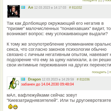
поощрить (2)
|
пока
Ал
12.03.2023 в 14:17:03
# 811032
Так как Долбоящер окружающий его негатив в
"призме" малочисленных "понаехавших" видит, то
возникает вопрос: ему успокаивающие выдали?
К тому же злоупотребление упоминанием оральн
секса, что согласно законов психологии обычно
связано с личным негативным опытом, навевает 
подозрение что ему за щеку напихали, а он реши
свои интимные переживания на других перенести.
поощрить
|
п
Dragon
12.03.2023 в 14:29:59
# 811036
забанен до 14.04.2030 09:48:04
мАл, вафлежуйками сейчас зовут
"Киевзатриднявзятелей". Или ты другоевротвзят