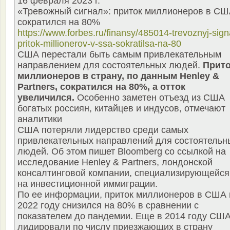
16 февраля 2023 г.
«Тревожный сигнал»: приток миллионеров в С
сократился на 80%
https://www.forbes.ru/finansy/485014-trevoznyj-sign
pritok-millionerov-v-ssa-sokratilsa-na-80
США перестали быть самым привлекательным
направлением для состоятельных людей.
Прит
миллионеров в страну, по данным Henley &
Partners, сократился на 80%, а отток
увеличился.
Особенно заметен отъезд из США
богатых россиян, китайцев и индусов, отмечают
аналитики
США потеряли лидерство среди самых
привлекательных направлений для состоятельн
людей. Об этом пишет Bloomberg со ссылкой на
исследование Henley & Partners, лондонской
консалтинговой компании, специализирующейся
на инвестиционной иммиграции.
По ее информации, приток миллионеров в США 
2022 году снизился на 80% в сравнении с
показателем до пандемии. Еще в 2014 году СШ
лидировали по числу приезжающих в страну