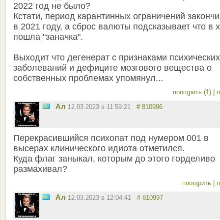
2022 год не было?
Кстати, период карантинных ограничений законч
в 2021 году, а сброс валюты подсказывает что в 
пошла "заначка".
Выходит что дегенерат с признаками психических
заболеваний и дефиците мозгового вещества о
собственных проблемах упомянул...
поощрить (1)
|
п
Ал
12.03.2023 в 11:59:21
# 810996
Перекрасившийся психопат под нумером 001 в
высерах клинического идиота отметился.
Куда флаг заныкал, которым до этого горделиво
размахивал?
поощрить
|
п
Ал
12.03.2023 в 12:04:41
# 810997