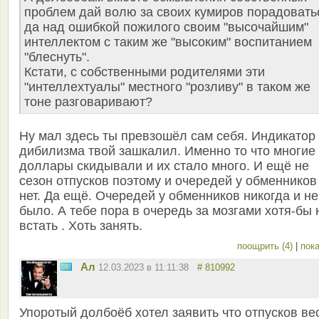
проблем дай волю за своих кумиров порадовать
да над ошибкой пожилого своим "высочайшим"
интеллектом с таким же "высоким" воспитанием
"блеснуть".
Кстати, с собственными родителями эти
"интеллехтуалы" местного "розливу" в таком же
тоне разговаривают?
Ну мал здесь ты превзошёл сам себя. Индикатор
дибилизма твой зашкалил. Именно то что многие
доллары скидывали и их стало много. И ещё не
сезон отпусков поэтому и очередей у обменников
нет. Да ещё. Очередей у обменников никогда и не
было. А тебе пора в очередь за мозгами хотя-бы 
встать . Хоть занять.
поощрить (4)
|
пока
Ал
12.03.2023 в 11:11:38
# 810992
Упоротый долбоёб хотел заявить что отпусков ве