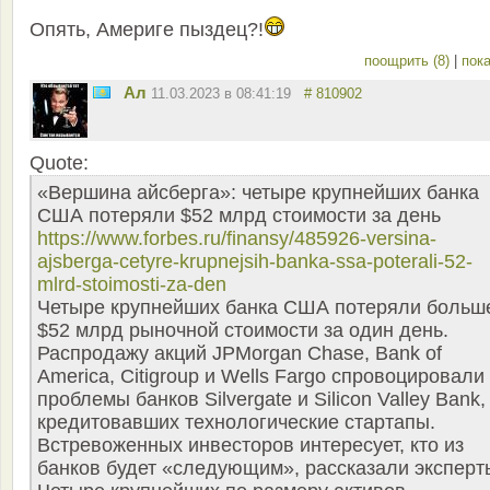
Опять, Америге пыздец?!
поощрить (8)
|
пока
Ал
11.03.2023 в 08:41:19
# 810902
Quote:
«Вершина айсберга»: четыре крупнейших банка
США потеряли $52 млрд стоимости за день
https://www.forbes.ru/finansy/485926-versina-
ajsberga-cetyre-krupnejsih-banka-ssa-poterali-52-
mlrd-stoimosti-za-den
Четыре крупнейших банка США потеряли больш
$52 млрд рыночной стоимости за один день.
Распродажу акций JPMorgan Chase, Bank of
America, Citigroup и Wells Fargo спровоцировали
проблемы банков Silvergate и Silicon Valley Bank,
кредитовавших технологические стартапы.
Встревоженных инвесторов интересует, кто из
банков будет «следующим», рассказали эксперт