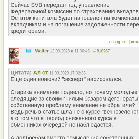
Сейчас SVB передан под управление
Федеральной комиссии по страхованию вкладов
Остаток капитала будет направлен на компенса
вкладчикам и на погашение задолженности пер
кредиторами.
поощрить
|
пока
Walter
12.03.2023 в 11:00:45
# 810987
Цитата:
Ал
от
11.03.2023 17:02:35
Еще один вонючий "эксперт" нарисовался.
Старика внимание подвело, но почему молодые
следящие за своим гнилым базаром дегенераты
собственную проблему внимание не обратили?
Ведь речь в статье шла не о курсе "вечнозеленог
а о том что в период сниженного курса в
обменниках очередей не наблюдается.
А долбоёбам вместо осмысления собственных