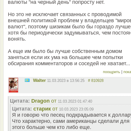
валюты "на черный день" попросту нет.
Но это не исключает связанных с проводимой
внешней политикой проблем у владельцев "миро
валют", поэтому шизикам было бы гораздо лучше
хотя бы периодически задумываться, чем постоя
вонять.
А еще им было бы лучше собственным домом
заняться если их ума на большее чем попытки
обсирания комментаторов и соседей не хватает...
поощрить
|
пока
Walter
11.03.2023 в 13:56:25
# 810928
Цитата:
Dragon
от
11.03.2023 01:47:40
Цитата:
старик
от
10.03.2023 23:05:09
Я и говорю что песец подкрадывается к доллар
Что характерно, сами американцы сделали для
этого больше чем кто либо еще.