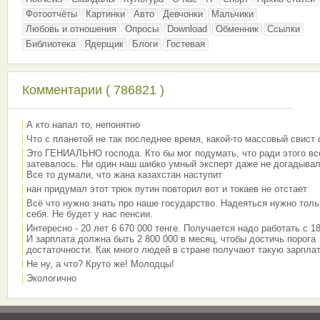
Фотоотчёты
Картинки
Авто
Девчонки
Мальчики
Любовь и отношения
Опросы
Download
Обменник
Ссылки
Библиотека
Ядерщик
Блоги
Гостевая
Комментарии ( 786821 )
А кто напал то, непонятно
Что с планетой не так последнее время, какой-то массовый свист
Это ГЕНИАЛЬНО господа. Кто бы мог подумать, что ради этого вс
затевалось. Ни один наш шибко умный эксперт даже не догадывал
Все то думали, что жана казахстан наступит
нан придумал этот трюк путин повторил вот и токаев не отстает
Всё что нужно знать про наше государство. Надеяться нужно толь
себя. Не будет у нас пенсии.
Интересно - 20 лет 6 670 000 тенге. Получается надо работать с 18
И зарплата должна быть 2 800 000 в месяц, чтобы достичь порога
достаточности. Как много людей в стране получают такую зарплат
Не ну, а что? Круто же! Молодцы!
Экологично