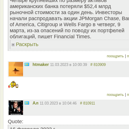
Четыре крупнейших по размеру активов
американских банка потеряли $52,4 млрд
рыночной стоимости за один день. Инвесторы
начали распродавать акции JPMorgan Chase, Ba
of America, Citigroup и Wells Fargo в четверг, 9
марта, из-за опасений по поводу их портфелей
облигаций, пишет Financial Times.
Раскрыть
поощрить
|
п
htmaker
11.03.2023 в 10:00:39
# 810909
поощрить
|
п
Ал
11.03.2023 в 10:04:46
# 810911
Quote: