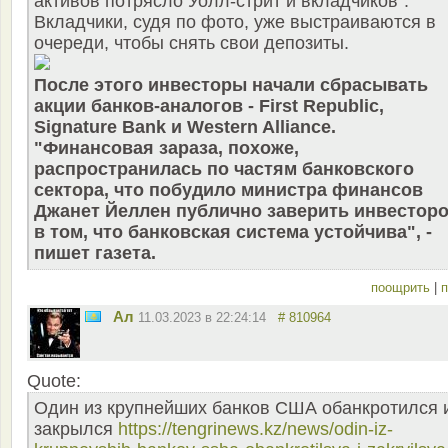
активов потрясло Уолл-стрит и вкладчиков".
Вкладчики, судя по фото, уже выстраиваются в
очереди, чтобы снять свои депозиты.
После этого инвесторы начали сбрасывать
акции банков-аналогов - First Republic,
Signature Bank и Western Alliance.
"Финансовая зараза, похоже,
распространилась по частям банковского
сектора, что побудило министра финансов
Джанет Йеллен публично заверить инвестор
в том, что банковская система устойчива", -
пишет газета.
поощрить
|
п
Ал
11.03.2023 в 22:24:14
# 810964
Quote:
Один из крупнейших банков США обанкротился 
закрылся
https://tengrinews.kz/news/odin-iz-