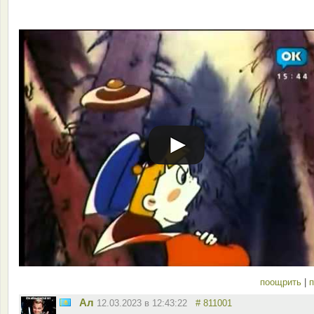
поощрить
|
п
Ал
12.03.2023 в 12:43:22
# 811001