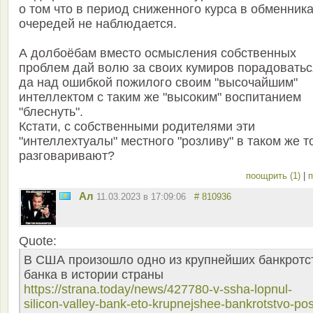
о том что в период сниженного курса в обменник
очередей не наблюдается.
А долбоёбам вместо осмысления собственных
проблем дай волю за своих кумиров порадоватьс
да над ошибкой пожилого своим "высочайшим"
интеллектом с таким же "высоким" воспитанием
"блеснуть".
Кстати, с собственными родителями эти
"интеллехтуалы" местного "розливу" в таком же т
разговаривают?
поощрить (1)
|
п
Ал
11.03.2023 в 17:09:06
# 810936
Quote:
В США произошло одно из крупнейших банкротс
банка в истории страны
https://strana.today/news/427780-v-ssha-lopnul-
silicon-valley-bank-eto-krupnejshee-bankrotstvo-pos