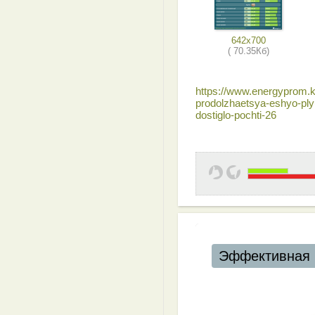
642x700
( 70.35Кб)
https://www.energyprom.kz
prodolzhaetsya-eshyo-pl
dostiglo-pochti-26
Эффективная 