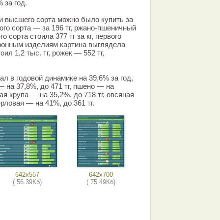
 за год.
и высшего сорта можно было купить за
рвого сорта — за 196 тг, ржано-пшеничный
о сорта стоила 377 тг за кг, первого
аронным изделиям картина выглядела
ил 1,2 тыс. тг, рожек — 552 тг,
л в годовой динамике на 39,6% за год,
— на 37,8%, до 471 тг, пшено — на
вая крупа — на 35,2%, до 718 тг, овсяная
ерловая — на 41%, до 361 тг.
642x557
642x700
( 56.39Кб)
( 75.49Кб)