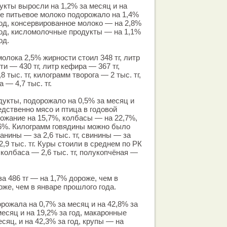
кты выросли на 1,2% за месяц и на
сле питьевое молоко подорожало на 1,4%
год, консервированное молоко — на 2,8%
 год, кисломолочные продукты — на 1,1%
од.
олока 2,5% жирности стоил 348 тг, литр
 — 430 тг, литр кефира — 367 тг,
 тыс. тг, килограмм творога — 2 тыс. тг,
 — 4,7 тыс. тг.
укты, подорожало на 0,5% за месяц и
едственно мясо и птица в годовой
ожание на 15,7%, колбасы — на 22,7%,
16%. Килограмм говядины можно было
аранины — за 2,6 тыс. тг, свинины — за
 2,9 тыс. тг. Куры стоили в среднем по РК
ая колбаса — 2,6 тыс. тг, полукопчёная —
а 486 тг — на 1,7% дороже, чем в
оже, чем в январе прошлого года.
рожала на 0,7% за месяц и на 42,8% за
месяц и на 19,2% за год, макаронные
сяц, и на 42,3% за год, крупы — на