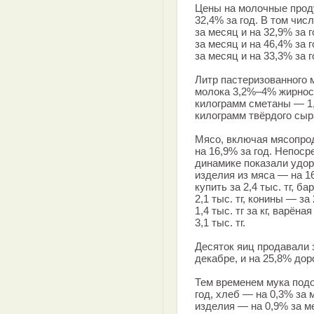
Цены на молочные проду
32,4% за год. В том чи
за месяц и на 32,9% за 
за месяц и на 46,4% за
за месяц и на 33,3% за г
Литр пастеризованного м
молока 3,2%–4% жирности
килограмм сметаны — 1,8
килограмм твёрдого сыра
Мясо, включая мясопрод
на 16,9% за год. Непоср
динамике показали удор
изделия из мяса — на 
купить за 2,4 тыс. тг, б
2,1 тыс. тг, конины — за
1,4 тыс. тг за кг, варён
3,1 тыс. тг.
Десяток яиц продавали з
декабре, и на 25,8% дор
Тем временем мука подо
год, хлеб — на 0,3% за 
изделия — на 0,9% за ме