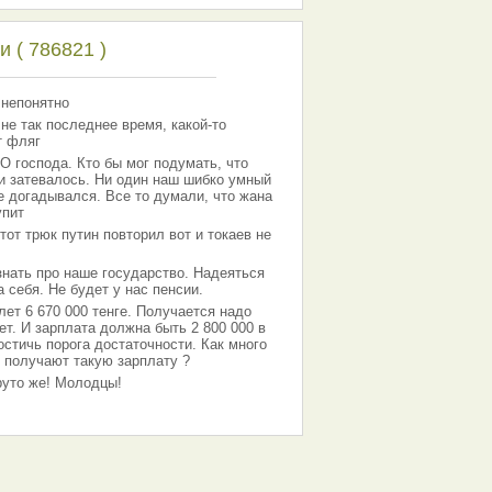
 ( 786821 )
 непонятно
 не так последнее время, какой-то
т фляг
господа. Кто бы мог подумать, что
 и затевалось. Ни один наш шибко умный
е догадывался. Все то думали, что жана
упит
тот трюк путин повторил вот и токаев не
знать про наше государство. Надеяться
 себя. Не будет у нас пенсии.
лет 6 670 000 тенге. Получается надо
ет. И зарплата должна быть 2 800 000 в
остичь порога достаточности. Как много
 получают такую зарплату ?
Круто же! Молодцы!