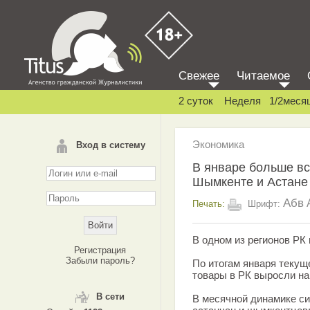
Свежее
Читаемое
2 суток
Неделя
1/2меся
Экономика
Вход в систему
В январе больше вс
Шымкенте и Астане
Абв
Печать:
Шрифт:
В одном из регионов РК
Регистрация
Забыли пароль?
По итогам января текущ
товары в РК выросли на 
В сети
В месячной динамике си