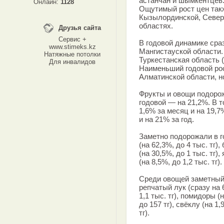
астанчан и шымкентцев:
Онлайн:
1128
Ощутимый рост цен так
Кызылординской, Север
областях.
Друзья сайта
Сервис +
В годовой динамике сра
www.stimeks.kz
Мангистауской области.
Натяжные потолки
Туркестанская область 
Для инвалидов
Наименьший годовой ро
Алматинской области, н
Фрукты и овощи подорож
годовой — на 21,2%. В 
1,6% за месяц и на 19,7
и на 21% за год.
Заметно подорожали в г
(на 62,3%, до 4 тыс. тг)
(на 30,5%, до 1 тыс. тг),
(на 8,5%, до 1,2 тыс. тг).
Среди овощей заметный 
репчатый лук (сразу на 6
1,1 тыс. тг), помидоры (
до 157 тг), свёклу (на 1,
тг).