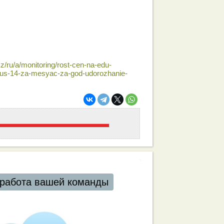
/ru/a/monitoring/rost-cen-na-edu-
yus-14-za-mesyac-za-god-udorozhanie-
работа вашей команды