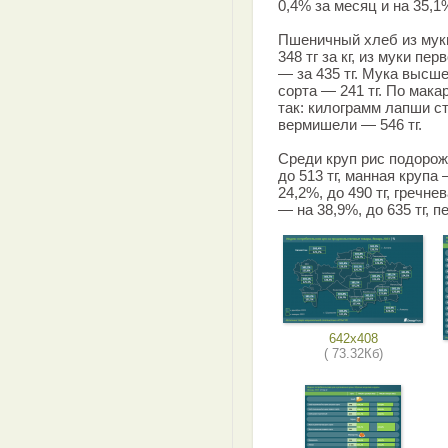
0,4% за месяц и на 35,1%
Пшеничный хлеб из мук
348 тг за кг, из муки пе
— за 435 тг. Мука высшег
сорта — 241 тг. По мак
так: килограмм лапши сто
вермишели — 546 тг.
Среди круп рис подорожа
до 513 тг, манная крупа 
24,2%, до 490 тг, гречне
— на 38,9%, до 635 тг, п
642x408
( 73.32Кб)