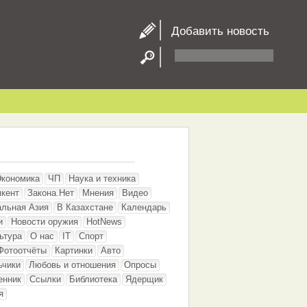
Добавить новость
Экономика
ЧП
Наука и техника
кент
Закона.Нет
Мнения
Видео
альная Азия
В Казахстане
Календарь
и
Новости оружия
HotNews
ьтура
О нас
IT
Спорт
Фотоотчёты
Картинки
Авто
ьчики
Любовь и отношения
Опросы
енник
Ссылки
Библиотека
Ядерщик
я