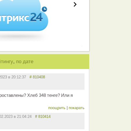
,
йтингу
по дате
.2023 в 20:12:37
# 810408
роставлены? Хлеб 348 тенге? Или я
поощрить
|
покарать
02.2023 в 21:04:24
# 810414