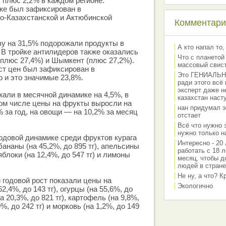
 плюс 2,2% в каждом регионе.
же был зафиксирован в
о-Казахстанской и Актюбинской
Комментарии
зу на 31,5% подорожали продукты в
А кто напал то,
 В тройке антилидеров также оказались
Что с планетой
(плюс 27,4%) и Шымкент (плюс 27,2%).
массовый свис
ст цен был зафиксирован в
Это ГЕНИАЛЬНО 
о и это значимые 23,8%.
ради этого всё
эксперт даже н
али в месячной динамике на 4,5%, в
казахстан наст
том числе цены на фрукты выросли на
нан придумал э
% за год, на овощи — на 10,2% за месяц
отстает
Всё что нужно 
нужно только на
одовой динамике среди фруктов курага
Интересно - 20 
, бананы (на 45,2%, до 895 тг), апельсины
работать с 18 л
 яблоки (на 12,4%, до 547 тг) и лимоны
месяц, чтобы д
людей в стране
Не ну, а что? 
годовой рост показали цены на
Экологично
2,4%, до 143 тг), огурцы (на 55,6%, до
на 20,3%, до 821 тг), картофель (на 9,8%,
9%, до 242 тг) и морковь (на 1,2%, до 149