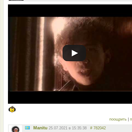
поощрить
|
п
Manitu
25.07.2021 в 15:35:38
# 782042