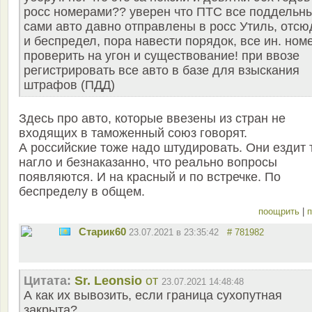
росс номерами?? уверен что ПТС все поддельн
сами авто давно отправлены в росс Утиль, отсю
и беспредел, пора навести порядок, все ин. ном
проверить на угон и существование! при ввозе
регистрировать все авто в базе для взыскания
штрафов (ПДД)
Здесь про авто, которые ввезены из стран не
входящих в таможенный союз говорят.
А российские тоже надо штудировать. Они ездит 
нагло и безнаказанно, что реально вопросы
появляются. И на красный и по встречке. По
беспределу в общем.
поощрить
|
п
Старик60
23.07.2021 в 23:35:42
# 781982
Цитата:
Sr. Leonsio
от
23.07.2021 14:48:48
А как их вывозить, если граница сухопутная
закрыта?