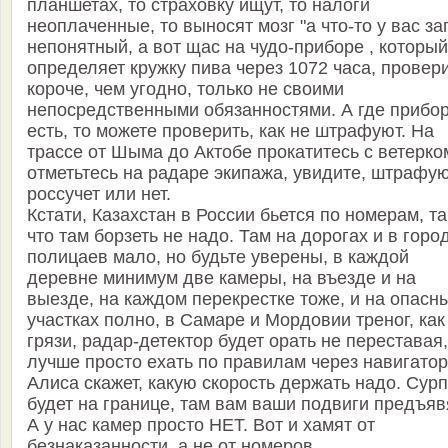
планшетах, то страховку ищут, то налоги
неоплаченные, то выносят мозг "а что-то у вас за
непонятный, а вот щас на чудо-приборе , который
определяет кружку пива через 1072 часа, провер
короче, чем угодно, только не своими
непосредственными обязанностями. А где прибо
есть, то можете проверить, как не штрафуют. На
трассе от Шыма до Актобе прокатитесь с ветерко
отметьтесь на радаре экипажа, увидите, штрафу
россучет или нет.
Кстати, Казахстан в России бьется по номерам, та
что там борзеть не надо. Там на дорогах и в горо
полицаев мало, но будьте уверены, в каждой
деревне минимум две камеры, на въезде и на
выезде, на каждом перекрестке тоже, и на опасн
участках полно, в Самаре и Мордовии треног, как
грязи, радар-детектор будет орать не переставая,
лучше просто ехать по правилам через навигатор
Алиса скажет, какую скорость держать надо. Сур
будет на границе, там вам ваши подвиги предъяв
А у нас камер просто НЕТ. Вот и хамят от
безнаказанности, а не от номеров.