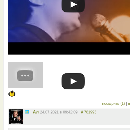
поощрить (1)
|
п
Ал
24.07.2021 в 09:42:09
# 781993