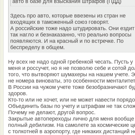
авто в базе для взыскания штрафов (ПДД)
Здесь про авто, которые ввезены из стран не
входящих в таможенный союз говорят.
А российские тоже надо штудировать. Они ездит
так нагло и безнаказанно, что реально вопросы
появляются. И на красный и по встречке. По
беспределу в общем.
Ну всех не надо одной гребенкой чесать. Пусть у
меня и россучет, но я не позволю себе и сотой д
того, что вытворяют шумахеры на нашем учете. Э
не номера виноваты, это особенности менталитет
В России на чужом учете тоже безобразничают бу
здоров.
Кто-то или не хочет, или не может навести порядо
Объединить базы по учету и штрафам не так сло
Почему не делают, другой вопрос.
Закрытые автопереходы лично для меня вообще
полный дебилизм. На самолете за космические ц
с толкотней в аэропорту, где никаких дистанций н