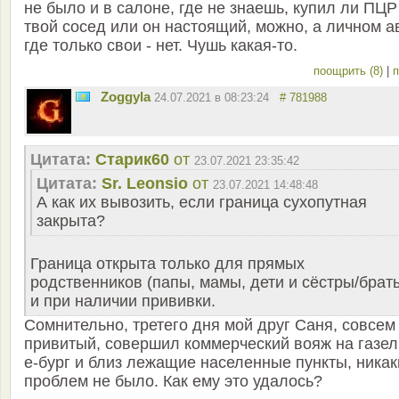
не было и в салоне, где не знаешь, купил ли ПЦР
твой сосед или он настоящий, можно, а личном а
где только свои - нет. Чушь какая-то.
поощрить (8)
|
п
Zoggyla
24.07.2021 в 08:23:24
# 781988
Цитата:
Старик60
от
23.07.2021 23:35:42
Цитата:
Sr. Leonsio
от
23.07.2021 14:48:48
А как их вывозить, если граница сухопутная
закрыта?
Граница открыта только для прямых
родственников (папы, мамы, дети и сёстры/брать
и при наличии прививки.
Сомнительно, третего дня мой друг Саня, совсем
привитый, совершил коммерческий вояж на газел
е-бург и близ лежащие населенные пункты, никак
проблем не было. Как ему это удалось?