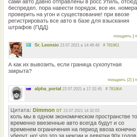
сами авто давно отправлены в росс Утиль, отсюд
беспредел, пора навести порядок, все ин. номер
проверить на угон и существование! при ввозе
регистрировать все авто в базе для взыскания
штрафов (ПДД)
поощрить
|
п
Sr. Leonsio
23.07.2021 в 14:48:48
# 781961
А как их вывозить, если граница сухопутная
закрыта?
поощрить (2)
|
п
alpha_portal
23.07.2021 в 17:32:45
# 781964
Цитата:
Dimmon
от
23.07.2021 14:32:03
коль мы в одном экономическом пространстве т
временно ввезенные авто всегда будут и со
временем ограничения на период ввоза конечно
уберут. но! что это за нексии и девятки 90х годов