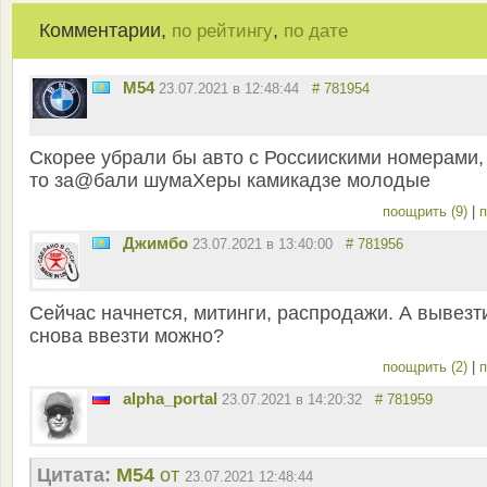
Комментарии,
,
по рейтингу
по дате
M54
23.07.2021 в 12:48:44
# 781954
Скорее убрали бы авто с Россиискими номерами,
то за@бали шумаХеры камикадзе молодые
поощрить (9)
|
п
Джимбо
23.07.2021 в 13:40:00
# 781956
Сейчас начнется, митинги, распродажи. А вывезт
снова ввезти можно?
поощрить (2)
|
п
alpha_portal
23.07.2021 в 14:20:32
# 781959
Цитата:
M54
от
23.07.2021 12:48:44