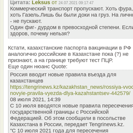
Цитата:
Leksus
от
24.07.2021 09:17:47
Коммерческий транспорт пропускают. Хоть фура,
хоть Газель.Лишь бы были доки на груз. На личн
- не пускают.
Один фиг- дурдом в превосходной степени. Есл
здоров, почему нельзя?
Кстати, казахстанские паспорта вакцинации в РФ
аналогично российские в Казахстане пока (?) не
признают, а на границе требуют тест ПЦР.
Еще один нюанс Quote:
Россия вводит новые правила въезда для
казахстанцев
https://tengrinews.kz/kazakhstan_news/rossiya-vvod
novyie-pravila-vyezda-dlya-kazahstantsev-442579/
08 июля 2021, 14:39
С 10 июля вводятся новые правила пересечени
государственной границы с Российской
Федерацией. Об этом сообщили в посольстве
Казахстана в России, передает Tengrinews.kz.
"С 10 июля 2021 года для пересечения