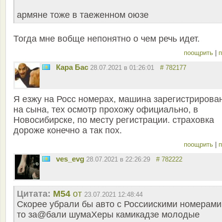
армяне тоже в таеженном оюзе
Тогда мне вобще непонятно о чем речь идет.
поощрить
|
п
Кара Бас
28.07.2021 в 01:26:01
# 782177
Я езжу на Росс номерах, машина зарегистрирова
на сына, тех осмотр прохожу официально, в
Новосибирске, по месту регистрации. страховка
дороже конечно а так пох.
поощрить
|
п
ves_evg
28.07.2021 в 22:26:29
# 782222
Цитата:
M54
от
23.07.2021 12:48:44
Скорее убрали бы авто с Россиискими номерами
то за@бали шумаХеры камикадзе молодые