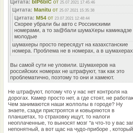
Цитата:
bIP6bIC
от
25.07.2021 17:45:46
Цитата:
Manitu
от
25.07.2021 15:35:38
Цитата:
M54
от
23.07.2021 12:48:44
Скорее убрали бы авто с Россиискими
номерами, а то за@бали шумаХеры камикадзе
молодые
шумахеры просто пересядут на казахстанские
номера. Проблема не в номерах, а в шумахерах
Вы самой сути не уловили. Шумахеров на
российских номерах не штрафуют, так как это
проблематично, поэтому то они и хамеют.
Не штрафуют, потому что у нас нет контроля на
дорогах. Камер просто нет, а где стоят, не работа
Чем занимаются наши жолполы в городе? Ну
знаете, сзади пристроятся и ковыряются в
планшетах, то страховку ищут, то налоги
неоплаченные, то выносят мозг "а что-то у вас за
непонятный, а вот щас на чудо-приборе , который