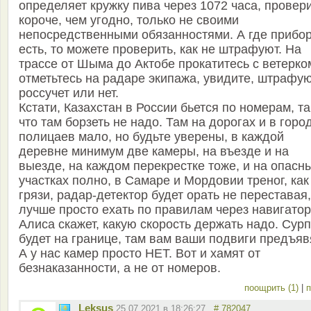
определяет кружку пива через 1072 часа, провер
короче, чем угодно, только не своими
непосредственными обязанностями. А где прибо
есть, то можете проверить, как не штрафуют. На
трассе от Шыма до Актобе прокатитесь с ветерко
отметьтесь на радаре экипажа, увидите, штрафу
россучет или нет.
Кстати, Казахстан в России бьется по номерам, та
что там борзеть не надо. Там на дорогах и в горо
полицаев мало, но будьте уверены, в каждой
деревне минимум две камеры, на въезде и на
выезде, на каждом перекрестке тоже, и на опасн
участках полно, в Самаре и Мордовии треног, как
грязи, радар-детектор будет орать не переставая,
лучше просто ехать по правилам через навигатор
Алиса скажет, какую скорость держать надо. Сур
будет на границе, там вам ваши подвиги предъяв
А у нас камер просто НЕТ. Вот и хамят от
безнаказанности, а не от номеров.
поощрить (1)
|
п
Leksus
25.07.2021 в 18:26:27
# 782047