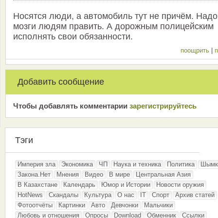
Носятся люди, а автомобиль тут не причём. Надо
мозги людям править. А дорожным полицейским
исполнять свои обязанности.
поощрить
|
п
Добавить сообщение
Чтобы добавлять комментарии
зарeгиcтрирyйтeсь
Тэги
Империя зла
Экономика
ЧП
Наука и техника
Политика
Шымк
Закона.Нет
Мнения
Видео
В мире
Центральная Азия
В Казахстане
Календарь
Юмор и Истории
Новости оружия
HotNews
Скандалы
Культура
О нас
IT
Спорт
Архив статей
Фотоотчёты
Картинки
Авто
Девчонки
Мальчики
Любовь и отношения
Опросы
Download
Обменник
Ссылки