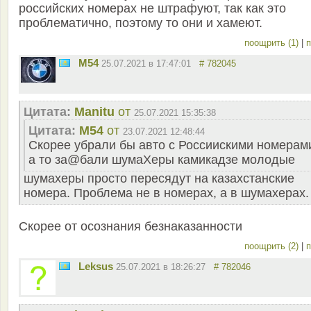
российских номерах не штрафуют, так как это
проблематично, поэтому то они и хамеют.
поощрить (1)
|
п
M54
25.07.2021 в 17:47:01
# 782045
Цитата:
Manitu
от
25.07.2021 15:35:38
Цитата:
M54
от
23.07.2021 12:48:44
Скорее убрали бы авто с Россиискими номерам
а то за@бали шумаХеры камикадзе молодые
шумахеры просто пересядут на казахстанские
номера. Проблема не в номерах, а в шумахерах.
Скорее от осознания безнаказанности
поощрить (2)
|
п
Leksus
25.07.2021 в 18:26:27
# 782046