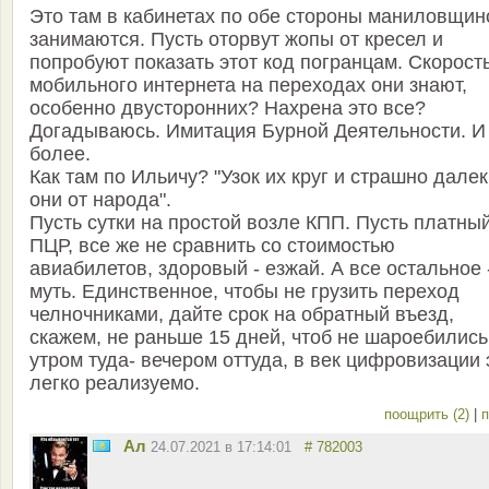
Это там в кабинетах по обе стороны маниловщин
занимаются. Пусть оторвут жопы от кресел и
попробуют показать этот код погранцам. Скорост
мобильного интернета на переходах они знают,
особенно двусторонних? Нахрена это все?
Догадываюсь. Имитация Бурной Деятельности. И
более.
Как там по Ильичу? "Узок их круг и страшно дале
они от народа".
Пусть сутки на простой возле КПП. Пусть платны
ПЦР, все же не сравнить со стоимостью
авиабилетов, здоровый - езжай. А все остальное 
муть. Единственное, чтобы не грузить переход
челночниками, дайте срок на обратный въезд,
скажем, не раньше 15 дней, чтоб не шароебились
утром туда- вечером оттуда, в век цифровизации 
легко реализуемо.
поощрить (2)
|
п
Ал
24.07.2021 в 17:14:01
# 782003