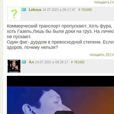
поощрить
|
п
Leksus
24.07.2021 в 09:17:47
# 781990
Коммерческий транспорт пропускают. Хоть фура,
хоть Газель.Лишь бы были доки на груз. На лично
не пускают.
Один фиг- дурдом в превосходной степени. Если
здоров, почему нельзя?
поощрить (3)
|
п
Ал
24.07.2021 в 09:28:17
# 781992