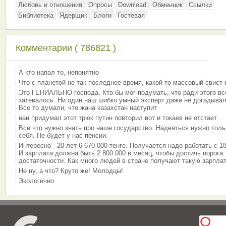
Любовь и отношения
Опросы
Download
Обменник
Ссылки
Библиотека
Ядерщик
Блоги
Гостевая
Комментарии ( 786821 )
А кто напал то, непонятно
Что с планетой не так последнее время, какой-то массовый свист
Это ГЕНИАЛЬНО господа. Кто бы мог подумать, что ради этого вс
затевалось. Ни один наш шибко умный эксперт даже не догадывал
Все то думали, что жана казахстан наступит
нан придумал этот трюк путин повторил вот и токаев не отстает
Всё что нужно знать про наше государство. Надеяться нужно толь
себя. Не будет у нас пенсии.
Интересно - 20 лет 6 670 000 тенге. Получается надо работать с 18
И зарплата должна быть 2 800 000 в месяц, чтобы достичь порога
достаточности. Как много людей в стране получают такую зарплат
Не ну, а что? Круто же! Молодцы!
Экологично