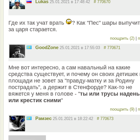
Lukas
25.01.2021 в 17:48:42
# 770670
Где их так учат врать
? Как "Пес" шары выпучит
за царя старается.
поощрить (2)
|
п
GoodZone
25.01.2021 в 17:55:03
# 770671
Мне вот интересно, а сам навальный на какие
средства существует, и почему он своих детишек
площади не зовет за "правду-матку и за Родину
пострадать", а держит в Стенфорде? Как-то не
вяжется у меня в голове - "
ты или трусы надень
или крестик сними
"
поощрить (9)
|
п
Рамзес
25.01.2021 в 18:22:42
# 770673