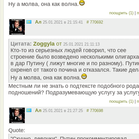
Ну а молва, она как волна.
поощрить (1)
|
п
Ал
25.01.2021 в 21:15:41
# 770692
Цитата:
Zoggyla
от
25.01.2021 21:11:13
Кто-то из серьезных людей говорил, что сее
строение было возведено несколькими олигарх
в дар Путину ( лижут многие и по разному). Пути
охренел от такого почина и отказался. Такие дел
Ну а молва, она как волна.
Местным ли не знать о подтексте подобного рода
подношений? Подразумевающую услугу за услугу.
поощрить (1)
|
п
Ал
25.01.2021 в 21:27:25
# 770698
Quote:
"Скучно, девочки". Путин прокомментировал