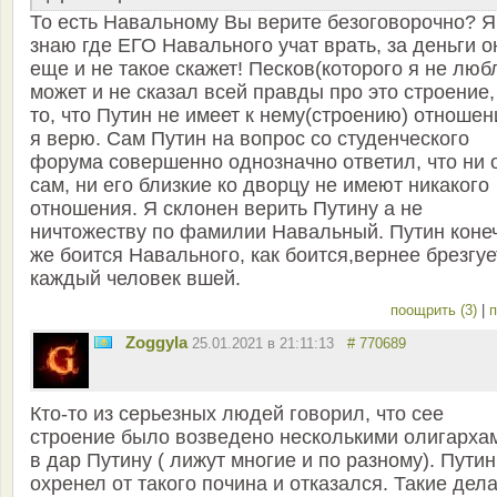
То есть Навальному Вы верите безоговорочно? Я
знаю где ЕГО Навального учат врать, за деньги о
еще и не такое скажет! Песков(которого я не люб
может и не сказал всей правды про это строение,
то, что Путин не имеет к нему(строению) отношен
я верю. Сам Путин на вопрос со студенческого
форума совершенно однозначно ответил, что ни 
сам, ни его близкие ко дворцу не имеют никакого
отношения. Я склонен верить Путину а не
ничтожеству по фамилии Навальный. Путин коне
же боится Навального, как боится,вернее брезгуе
каждый человек вшей.
поощрить (3)
|
п
Zoggyla
25.01.2021 в 21:11:13
# 770689
Кто-то из серьезных людей говорил, что сее
строение было возведено несколькими олигарха
в дар Путину ( лижут многие и по разному). Путин
охренел от такого почина и отказался. Такие дела