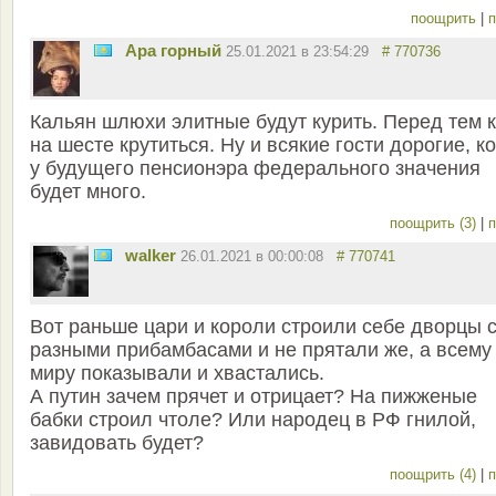
поощрить
|
п
Ара горный
25.01.2021 в 23:54:29
# 770736
Кальян шлюхи элитные будут курить. Перед тем к
на шесте крутиться. Ну и всякие гости дорогие, к
у будущего пенсионэра федерального значения
будет много.
поощрить (3)
|
п
walker
26.01.2021 в 00:00:08
# 770741
Вот раньше цари и короли строили себе дворцы 
разными прибамбасами и не прятали же, а всему
миру показывали и хвастались.
А путин зачем прячет и отрицает? На пижженые
бабки строил чтоле? Или народец в РФ гнилой,
завидовать будет?
поощрить (4)
|
п