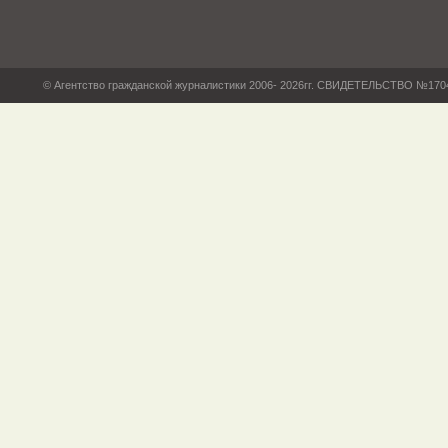
© Агентство гражданской журналистики 2006- 2026гг. СВИДЕТЕЛЬСТВО №17