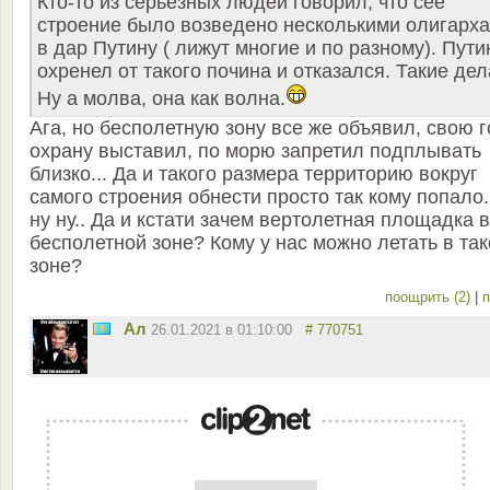
Кто-то из серьезных людей говорил, что сее
строение было возведено несколькими олигарх
в дар Путину ( лижут многие и по разному). Пути
охренел от такого почина и отказался. Такие дел
Ну а молва, она как волна.
Ага, но бесполетную зону все же объявил, свою г
охрану выставил, по морю запретил подплывать
близко... Да и такого размера территорию вокруг
самого строения обнести просто так кому попало.
ну ну.. Да и кстати зачем вертолетная площадка в
бесполетной зоне? Кому у нас можно летать в та
зоне?
поощрить (2)
|
п
Ал
26.01.2021 в 01:10:00
# 770751