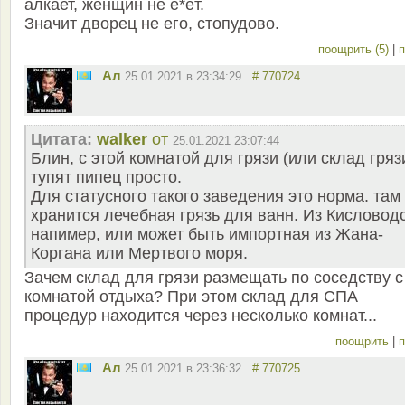
алкает, женщин не е*ёт.
Значит дворец не его, стопудово.
поощрить (5)
|
п
Ал
25.01.2021 в 23:34:29
# 770724
Цитата:
walker
от
25.01.2021 23:07:44
Блин, с этой комнатой для грязи (или склад гряз
тупят пипец просто.
Для статусного такого заведения это норма. там
хранится лечебная грязь для ванн. Из Кисловод
напимер, или может быть импортная из Жана-
Коргана или Мертвого моря.
Зачем склад для грязи размещать по соседству с
комнатой отдыха? При этом склад для СПА
процедур находится через несколько комнат...
поощрить
|
п
Ал
25.01.2021 в 23:36:32
# 770725