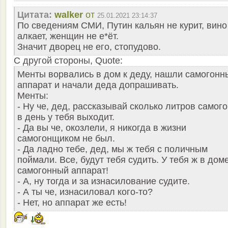
Цитата:
walker
от
25.01.2021 23:14:37
По сведениям СМИ, Путин кальян не курит, вино
алкает, женщин не е*ёт.
Значит дворец не его, стопудово.
С другой стороны, Quote:
Менты ворвались в дом к деду, нашли самогонн
аппарат и начали деда допрашивать.
Менты:
- Ну че, дед, рассказывай сколько литров самог
в день у тебя выходит.
- Да вы че, окозлели, я никогда в жизни
самогонщиком не был.
- Да ладно тебе, дед, мы ж тебя с поличным
поймали. Все, будут тебя судить. У тебя ж в дом
самогонный аппарат!
- А, ну тогда и за изнасилование судите.
- А ты че, изнасиловал кого-то?
- Нет, но аппарат же есть!