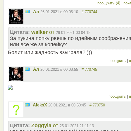
поощрить (4)
|
пока
Ал
26.01.2021 в 00:05:10
# 770744
Цитата:
walker
от
26.01.2021 00:04:18
За пукина попку рвешь по идейным соображени
или всё же за копейку?
Болит или жадность взыграла? )))
поощрить
|
п
Ал
26.01.2021 в 00:08:55
# 770745
поощрить
|
п
AleksX
26.01.2021 в 00:50:45
# 770750
Цитата:
Zoggyla
от
25.01.2021 21:11:13