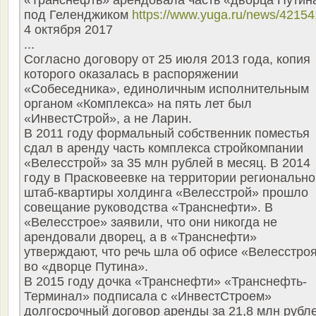
«Транснефть» арендовала часть «дворца Путин
под Геленджиком
https://www.yuga.ru/news/42154
4 октября 2017
...
Согласно договору от 25 июля 2013 года, копия
которого оказалась в распоряжении
«Собеседника», единоличным исполнительным
органом «Комплекса» на пять лет был
«ИнвестСтрой», а не Ларин.
В 2011 году формальный собственник поместья
сдал в аренду часть комплекса стройкомпании
«Велесстрой» за 35 млн рублей в месяц. В 2014
году в Прасковеевке на территории регионально
штаб-квартиры холдинга «Велесстрой» прошло
совещание руководства «Транснефти». В
«Велесстрое» заявили, что они никогда не
арендовали дворец, а в «Транснефти»
утверждают, что речь шла об офисе «Велесстро
во «дворце Путина».
В 2015 году дочка «Транснефти» «Транснефть-
Терминал» подписала с «ИнвестСтроем»
долгосрочный договор аренды за 21,8 млн рубл