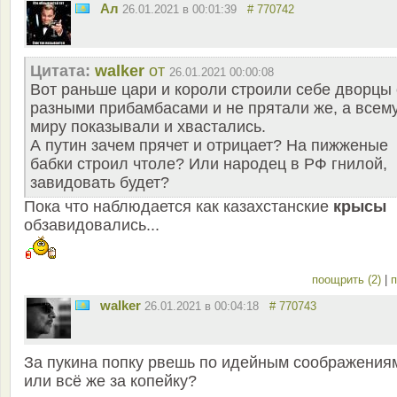
Ал
26.01.2021 в 00:01:39
# 770742
Цитата:
walker
от
26.01.2021 00:00:08
Вот раньше цари и короли строили себе дворцы 
разными прибамбасами и не прятали же, а всем
миру показывали и хвастались.
А путин зачем прячет и отрицает? На пижженые
бабки строил чтоле? Или народец в РФ гнилой,
завидовать будет?
Пока что наблюдается как казахстанские
крысы
обзавидовались...
поощрить (2)
|
п
walker
26.01.2021 в 00:04:18
# 770743
За пукина попку рвешь по идейным соображения
или всё же за копейку?