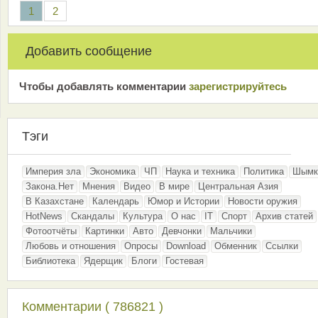
1
2
Добавить сообщение
Чтобы добавлять комментарии
зарeгиcтрирyйтeсь
Тэги
Империя зла
Экономика
ЧП
Наука и техника
Политика
Шымк
Закона.Нет
Мнения
Видео
В мире
Центральная Азия
В Казахстане
Календарь
Юмор и Истории
Новости оружия
HotNews
Скандалы
Культура
О нас
IT
Спорт
Архив статей
Фотоотчёты
Картинки
Авто
Девчонки
Мальчики
Любовь и отношения
Опросы
Download
Обменник
Ссылки
Библиотека
Ядерщик
Блоги
Гостевая
Комментарии ( 786821 )