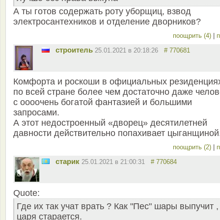
А ты готов содержать роту уборщиц, взвод
электросантехников и отделение дворников?
поощрить (4)
|
п
строитель
25.01.2021 в 20:18:26
# 770681
Комфорта и роскоши в официальных резиденция
по всей стране более чем достаточно даже челов
с оооочень богатой фантазией и большими
запросами.
А этот недостроенный «дворец» десятилетней
давности действительно попахивает цыганщиной
поощрить (2)
|
п
старик
25.01.2021 в 21:00:31
# 770684
Quote:
Где их так учат врать ? Как "Пес" шары выпучит ,
царя старается.