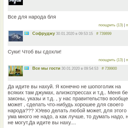
Все для народа бля
поощрить (13)
|
п
Софруджу
30.01.2020 в 09:53:15
# 739899
Суки! Чтоб вы сдохли!
поощрить (13)
|
п
Все мы гости
30.01.2020 в 09:54:53
# 739900
Да идите вы нахуй. Я конечно не шопоголик на
всяких там джумах, алиэкспрессах и т.д.. Меня бе
законы, указы и т.д. , у нас правительство вообще
может , сделать что-нибудь хорошее для своего
народа??? ХУево делать любой может, для этого
ума много не надо, а как лучше, то думать надо, 
не могут.Да идите вы наху....