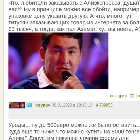
Что, любители заказывать с Алиэкспресса, душат
вас!? Ну в принципе можно все обойти, например
упаковке цену указать другую. А что, много тут
титусян заказывающих товар из интернета за бол
83 тысяч, а тогда, как пел Азамат, ху.. вы ноете, А
поощрить (3)
|
п
звукач
30.01.2020 в 18:16:13
# 739955
Уроды... ну до 500евро можно же было оставить..
куда еще то ниже.Что можно купить на 8000 тенге
Алике? Допустим покупаю дочери форму для