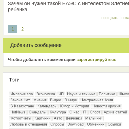
Зачем он нужен такой ЕАЭС с интелектом 8летне
ребенка
поощрить
|
пока
1
2
Добавить сообщение
Чтобы добавлять комментарии
зарeгиcтрирyйтeсь
Тэги
Империя зла
Экономика
ЧП
Наука и техника
Политика
Шымк
Закона.Нет
Мнения
Видео
В мире
Центральная Азия
В Казахстане
Календарь
Юмор и Истории
Новости оружия
HotNews
Скандалы
Культура
О нас
IT
Спорт
Архив статей
Фотоотчёты
Картинки
Авто
Девчонки
Мальчики
Любовь и отношения
Опросы
Download
Обменник
Ссылки