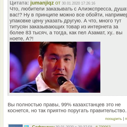
Цитата:
jumanjiqz
от
30.01.2020 17:26:16
Что, любители заказывать с Алиэкспресса, душа
вас!? Ну в принципе можно все обойти, наприме
упаковке цену указать другую. А что, много тут
титусян заказывающих товар из интернета за
более 83 тысяч, а тогда, как пел Азамат, ху.. вы
ноете, А?!
Вы полностью правы, 99% казахстанцев это не
коснется, но так приятно поругать правительство..
поощрить
|
п
Софруджу