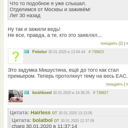
Что то подобное я уже слышал.
Отделимся от Москвы и заживём!
Лет 30 назад
Ну так и зажили ведь!
Не все, правда, а те, кто это заявлял...
поощрить (2)
|
п
Fototur
30.01.2020 в 13:54:44
# 739923
Это задумка Мишустина, ещё до того как стал
премьером. Теперь протолкнут тему на весь ЕАС.
поощрить
|
п
koshkoed
30.01.2020 в 14:36:25
# 739927
Цитата:
Hairless
от
30.01.2020 13:13:06
Цитата:
bolatbol
от
30.01.2020 12:37:05
charg 30.01.2020 в 11:37:14