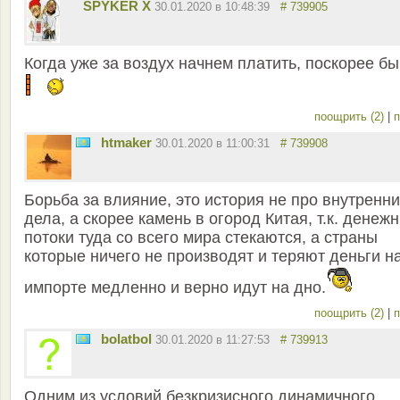
SPYKER X
30.01.2020 в 10:48:39
# 739905
Когда уже за воздух начнем платить, поскорее бы.
поощрить (2)
|
п
htmaker
30.01.2020 в 11:00:31
# 739908
Борьба за влияние, это история не про внутренн
дела, а скорее камень в огород Китая, т.к. денеж
потоки туда со всего мира стекаются, а страны
которые ничего не производят и теряют деньги н
импорте медленно и верно идут на дно.
поощрить (2)
|
п
bolatbol
30.01.2020 в 11:27:53
# 739913
Одним из условий безкризисного динамичного