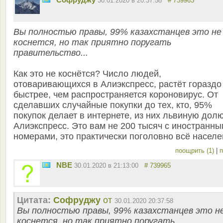
30.01.2020 в 20:37:58
# 739963
Вы полностью правы, 99% казахстанцев это не
коснется, но так приятно поругать
правительство...
Как это не коснётся? Число людей,
отоваривающихся в Алиэкспресс, растёт гораздо
быстрее, чем распространяется короновирус. От
сделавших случайные покупки до тех, кто, 95%
покупок делает в интернете, из них львиную дол
Алиэкспресс. Это вам не 200 тысяч с иностранн
номерами, это практически поголовно всё насел
поощрить (1)
|
п
NBE
30.01.2020 в 21:13:00
# 739965
Цитата:
Софруджу
от
30.01.2020 20:37:58
Вы полностью правы, 99% казахстанцев это н
коснется, но так приятно поругать