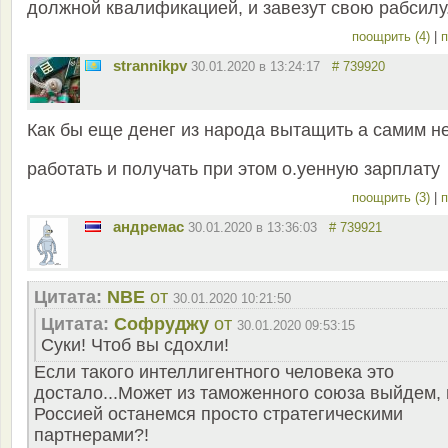
должной квалификацией, и завезут свою рабсилу
поощрить (4)
|
п
strannikpv
30.01.2020 в 13:24:17
# 739920
Как бы еще денег из народа вытащить а самим н
работать и получать при этом о.уенную зарплату
поощрить (3)
|
п
андремас
30.01.2020 в 13:36:03
# 739921
Цитата:
NBE
от
30.01.2020 10:21:50
Цитата:
Софруджу
от
30.01.2020 09:53:15
Суки! Чтоб вы сдохли!
Если такого интеллигентного человека это
достало...Может из таможенного союза выйдем, 
Россией останемся просто стратегическими
партнерами?!