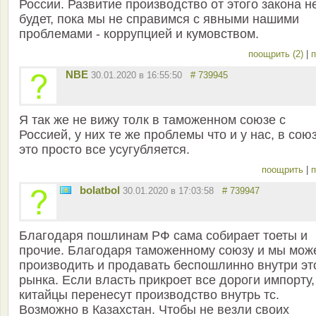
России. Развитие производство от этого закона н
будет, пока мы не справимся с явными нашими
проблемами - коррупцией и кумовством.
поощрить (2)
|
п
NBE
30.01.2020 в 16:55:50
# 739945
Я так же не вижу толк в таможенном союзе с
Россией, у них те же проблемы что и у нас, в сою
это просто все усугубляется.
поощрить
|
п
bolatbol
30.01.2020 в 17:03:58
# 739947
Благодаря пошлинам РФ сама собирает тоеты и
прочие. Благодаря таможенному союзу и мы мож
производить и продавать беспошлинно внутри эт
рынка. Если власть прикроет все дороги импорту,
китайцы перенесут производство внутрь тс.
Возможно в Казахстан. Чтобы не везли своих