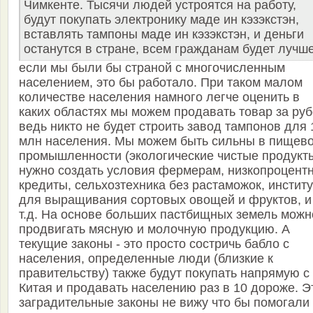
Чимкенте. Тысячи людей устроятся на работу,
будут покупать электронику маде ин кэзэкстэн,
вставлять тампоны маде ин кэзэкстэн, и деньги
останутся в стране, всем гражданам будет лучше
если мы были бы страной с многочисленным
населением, это бы работало. При таком малом
количестве населения намного легче оценить в
каких областях мы можем продавать товар за руб
ведь никто не будет строить завод тампонов для 
млн населения. Мы можем быть сильны в пищев
промышленности (экологические чистые продукты
нужно создать условия фермерам, низкопроцент
кредиты, сельхозтехника без растаможок, институ
для выращивания сортовых овощей и фруктов, и
т.д. На основе больших пастбищных земель можн
продвигать мясную и молочную продукцию. А
текущие законы - это просто состричь бабло с
населения, определенные люди (близкие к
правительству) также будут покупать напрямую с
Китая и продавать населению раз в 10 дороже. Э
заградительные законы не вижу что бы помогали