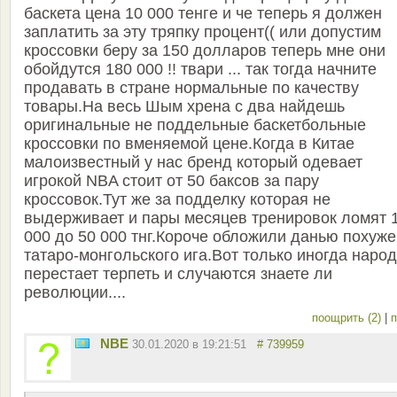
баскета цена 10 000 тенге и че теперь я должен
заплатить за эту тряпку процент(( или допустим
кроссовки беру за 150 долларов теперь мне они
обойдутся 180 000 !! твари ... так тогда начните
продавать в стране нормальные по качеству
товары.На весь Шым хрена с два найдешь
оригинальные не поддельные баскетбольные
кроссовки по вменяемой цене.Когда в Китае
малоизвестный у нас бренд который одевает
игрокой NBA стоит от 50 баксов за пару
кроссовок.Тут же за подделку которая не
выдерживает и пары месяцев тренировок ломят 
000 до 50 000 тнг.Короче обложили данью похуже
татаро-монгольского ига.Вот только иногда народ
перестает терпеть и случаются знаете ли
революции....
поощрить (2)
|
п
NBE
30.01.2020 в 19:21:51
# 739959