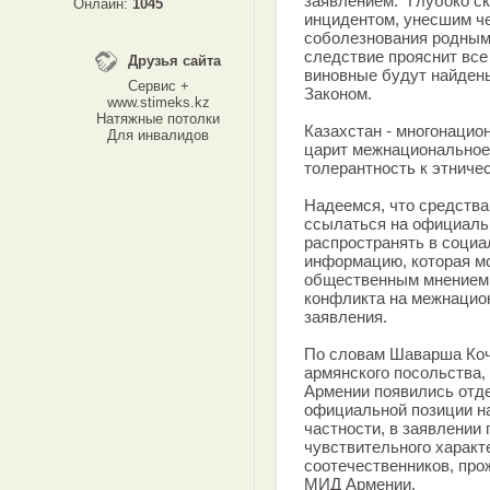
заявлением. "Глубоко ск
Онлайн:
1045
инцидентом, унесшим ч
соболезнования родным 
следствие прояснит все
Друзья сайта
виновные будут найдены
Сервис +
Законом.
www.stimeks.kz
Натяжные потолки
Казахстан - многонацио
Для инвалидов
царит межнациональное
толерантность к этниче
Надеемся, что средств
ссылаться на официальн
распространять в соци
информацию, которая м
общественным мнением и
конфликта на межнациона
заявления.
По словам Шаварша Коч
армянского посольства, 
Армении появились отд
официальной позиции на
частности, в заявлении
чувствительного характ
соотечественников, про
МИД Армении.