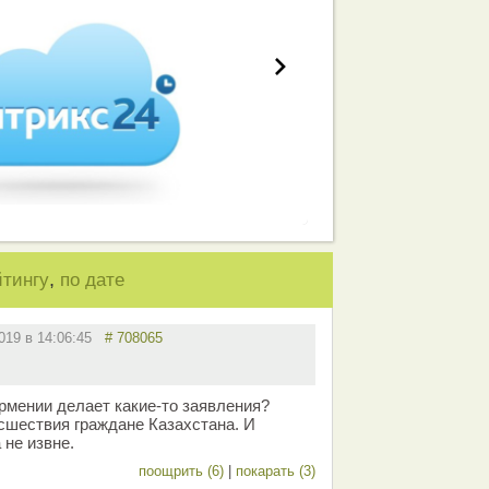
,
йтингу
по дате
2019 в 14:06:45
# 708065
рмении делает какие-то заявления?
исшествия граждане Казахстана. И
 не извне.
поощрить (6)
|
покарать (3)