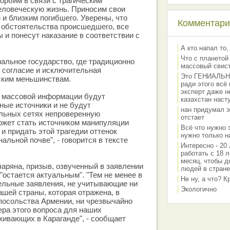
орбим в связи с трагическим
еловеческую жизнь. Приносим свои
и близким погибшего. Уверены, что
Комментарии
 обстоятельства происшедшего, все
 и понесут наказание в соответствии с
А кто напал то,
Что с планетой
нальное государство, где традиционно
массовый свис
 согласие и исключительная
Это ГЕНИАЛЬНО 
ским меньшинствам.
ради этого всё
эксперт даже н
а массовой информации будут
казахстан наст
ые источники и не будут
нан придумал э
альных сетях непроверенную
отстает
ожет стать источником манипуляции
Всё что нужно 
 придать этой трагедии оттенок
нужно только на
льной почве", - говорится в тексте
Интересно - 20 
работать с 18 л
месяц, чтобы д
аряна, призыв, озвученный в заявлении
людей в стране
"остается актуальным". "Тем не менее в
Не ну, а что? 
ельные заявления, не учитывающие ни
Экологично
шей страны, которая отражена, в
 посольства Армении, ни чрезвычайно
ера этого вопроса для наших
живающих в Караганде", - сообщает