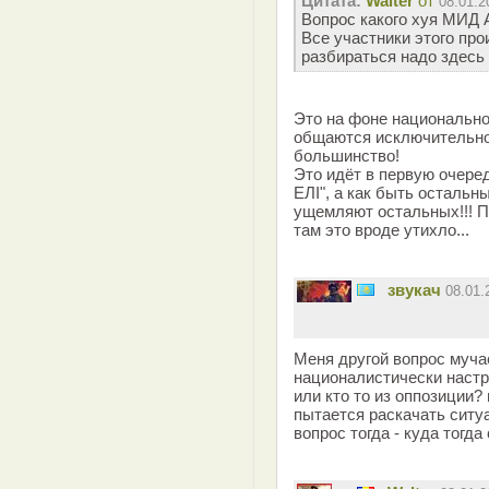
Цитата:
Walter
от
08.01.2
Вопрос какого хуя МИД 
Все участники этого пр
разбираться надо здесь 
Это на фоне национально
общаются исключительно 
большинство!
Это идёт в первую очере
ЕЛI", а как быть остальн
ущемляют остальных!!! П
там это вроде утихло...
звукач
08.01
Меня другой вопрос мучае
националистически наст
или кто то из оппозиции?
пытается раскачать ситу
вопрос тогда - куда тогд