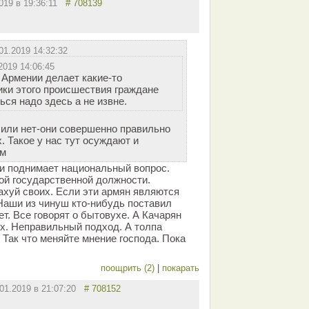
2019 в 19:36:11
# 708139
01.2019 14:32:32
2019 14:06:45
 Армении делает какие-то
ики этого происшествия граждане
ься надо здесь а не извне.
 или нет-они совершенно правильно
 Такое у нас тут осуждают и
ом
 и поднимает национальный вопрос.
ой государственной должности.
ахуй своих. Если эти армян являются
Наши из чинуш кто-нибудь поставил
т. Все говорят о бытовухе. А Качарян
х. Неправильный подход. А толпа
. Так что меняйте мнение господа. Пока
поощрить (2)
|
покарать
.01.2019 в 21:07:20
# 708152