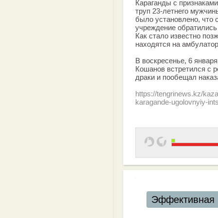
Караганды с признакам
труп 23-летнего мужчин
было установлено, что 
учреждение обратились т
Как стало известно поз
находятся на амбулатор
В воскресенье, 6 январ
Кошанов встретился с р
драки и пообещал наказ
https://tengrinews.kz/ka
karagande-ugolovnyiy-int
Эффективная 