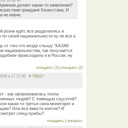
019 14:06:45
Армении делает какие-то заявления?
оисшествия граждане Казахстана. И
а не извне.
й розни идёт, все разделились и
по своей национальности ну не все а
дь от того что везде слышу "КАЗАК
ым национальностям, так получается
одобное происходило и в России, ну
поощрить (3)
|
покарать (2)
.2019 в 17:21:05
# 708117
т - как организовалась толпа
роенных людей? С помощью соцсетей?
 или какая то третья сила мониторит и
ацию? Или все вместе взятое? И
а смотрят спецслужбы?
поощрить
|
покарать