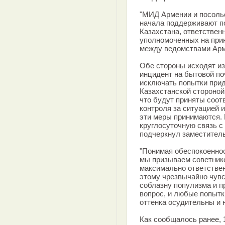
"МИД Армении и посольс
начала поддерживают п
Казахстана, ответствен
уполномоченных на при
между ведомствами Арм
Обе стороны исходят из
инцидент на бытовой п
исключать попытки прид
Казахстанской стороной
что будут приняты соо
контроля за ситуацией 
эти меры принимаются.
круглосуточную связь с
подчеркнул заместител
"Понимая обеспокоеннос
мы призываем советник
максимально ответствен
этому чрезвычайно чувс
соблазну популизма и п
вопрос, и любые попыт
оттенка осудительны и 
Как сообщалось ранее, 