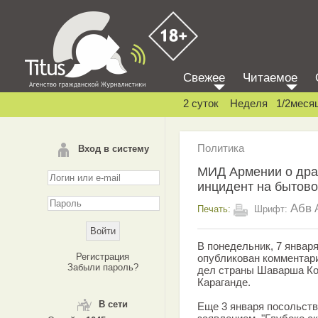
Свежее
Читаемое
2 суток
Неделя
1/2меся
Политика
Вход в систему
МИД Армении о драк
инцидент на бытово
Абв
Печать:
Шрифт:
В понедельник, 7 январ
Регистрация
опубликован комментар
Забыли пароль?
дел страны Шаварша Ко
Караганде.
В сети
Еще 3 января посольств