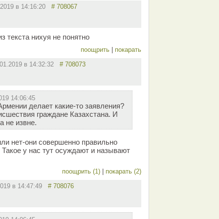
.2019 в 14:16:20
# 708067
из текста нихуя не понятно
поощрить
|
покарать
.01.2019 в 14:32:32
# 708073
019 14:06:45
Армении делает какие-то заявления?
оисшествия граждане Казахстана. И
а не извне.
или нет-они совершенно правильно
 Такое у нас тут осуждают и называют
поощрить (1)
|
покарать (2)
2019 в 14:47:49
# 708076