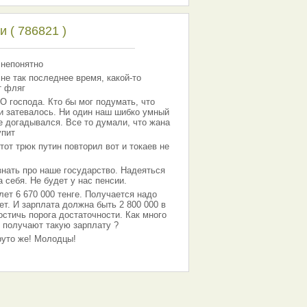
 ( 786821 )
 непонятно
 не так последнее время, какой-то
т фляг
господа. Кто бы мог подумать, что
 и затевалось. Ни один наш шибко умный
е догадывался. Все то думали, что жана
упит
тот трюк путин повторил вот и токаев не
знать про наше государство. Надеяться
 себя. Не будет у нас пенсии.
лет 6 670 000 тенге. Получается надо
ет. И зарплата должна быть 2 800 000 в
остичь порога достаточности. Как много
 получают такую зарплату ?
Круто же! Молодцы!