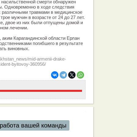
и насильственной смерти обнаружен
ы. Одновременно в ходе следствия
с различными травмами в медицинское
рое мужчин в возрасте от 24 до 27 лет.
же, двое из них были отпущены домой и
ном лечении.
я, аким Карагандинской области Ерлан
одственниками погибшего в результате
ать виновных.
zakhstan_news/mid-armenii-drake-
sident-byitovoy-360956/
работа вашей команды