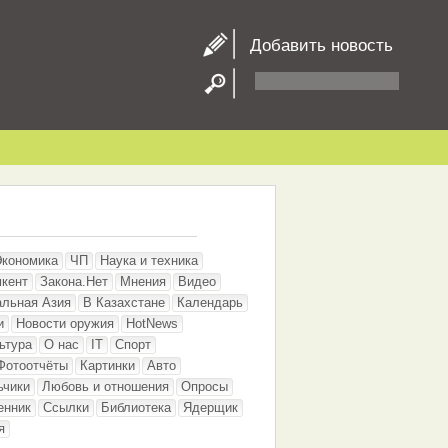
Добавить новость
Экономика
ЧП
Наука и техника
кент
Закона.Нет
Мнения
Видео
альная Азия
В Казахстане
Календарь
и
Новости оружия
HotNews
ьтура
О нас
IT
Спорт
Фотоотчёты
Картинки
Авто
ьчики
Любовь и отношения
Опросы
енник
Ссылки
Библиотека
Ядерщик
я