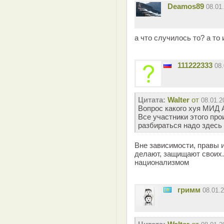
Deamos89
08.01
а что случилось то? а то 
111222333
08
Цитата:
Walter
от
08.01.2
Вопрос какого хуя МИД 
Все участники этого пр
разбираться надо здесь 
Вне зависимости, правы 
делают, защищают своих.
национализмом
гримм
08.01.