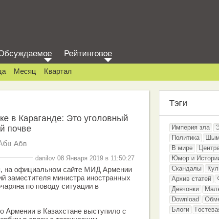
Обсуждаемое
Рейтинговое
ца
Месяц
Квартал
Тэги
е в Караганде: Это уголовный
й почве
Империя зла
Политика
Шым
Абв
Абв
В мире
Центр
danilov 08 Января 2019 в 11:50:27
Юмор и Истори
Скандалы
Кул
я, на официальном сайте МИД Армении
ий заместителя министра иностранных
Архив статей
чаряна по поводу ситуации в
Девчонки
Мал
Download
Обм
Блоги
Гостева
о Армении в Казахстане выступило с