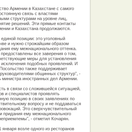
тво Армении в Казахстане с самого
остоянную связь с властями
ными структурами на уровне лиц,
нятие решений. Эти прямые контакты
ении и Казахстана продолжаются.
 единой позиции: это уголовный
очве и нужно строжайшим образом
ания ему межнационального оттенка.
 предоставлены все заверения о том,
тветствующие меры для установления
и исключения подобных проявлений. И
 Посольство также поддерживает
 руководителями общинных структур", -
ь министра иностранных дел Армении.
ть в связи со сложившейся ситуацией,
ов и специалистов проявлять
ную позицию в своих заявлениях по
твительному вопросу и не поддаваться
ровокаций. Это сверхчувствительный
ки придания ему межнационального
неприемлемы", - отметил Кочарян.
1 января возле одного из ресторанов