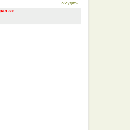
обсудить...
рал за: