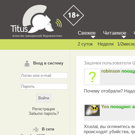
Свежее
Читаемое
2 суток
Неделя
1/2меся
Заценки пользователя 
Вход в систему
robinson
поощр
Почему отобрали? Надо 
Yos
поощрил з
Регистрация
Забыли пароль?
Xrustal, вы оглянитесь 
В сети
происходят убийства, гр