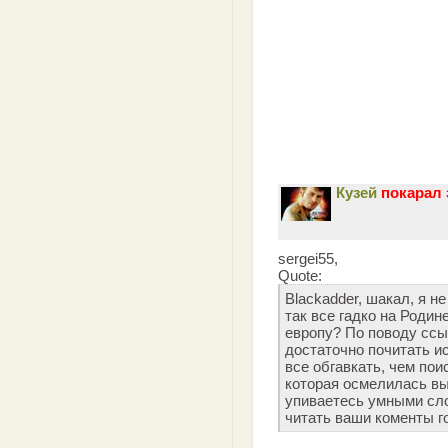
Кузей
покарал 
sergei55,
Quote:
Blackadder, шакал, я не
так все гадко на Родин
европу? По поводу ссы
достаточно почитать ис
все обгавкать, чем пои
которая осмелилась вы
упиваетесь умными сло
читать ваши коменты г