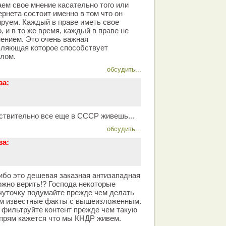
ем свое мнение касательно того или
ернета состоит именно в том что он
ируем. Каждый в праве иметь свое
, и в то же время, каждый в праве не
ением. Это очень важная
вляющая которое способствует
елом.
обсудить...
за:
ствительно все еще в СССР живешь...
обсудить...
за:
либо это дешевая заказная антизападная
ожно верить!? Господа некоторые
чуточку подумайте прежде чем делать
ам известные факты с вышеизложенным.
 фильтруйте контент прежде чем такую
 прям кажется что мы КНДР живем.