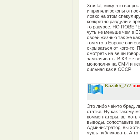
Xrustal, вижу что вопро
и приняли зоконы относ
ловко на этом спекулир
конкретно раздули и пр
то ракурсе. НО ПОВЕРЬ
чуть не меньше чем в Е
своей жизнью так же как
том что в Европе они св
скрываться от кого-то. 
смотреть на вещи говорит
замалчивать. В КЗ же в
монополия на СМИ и нек
сильная как в СССР.
Kazakh_777
пок
Это либо чей-то бред, 
статья. Ну как такому м
комментаторы, вы хоть 
выводы, сопоставьте в
Администратор, вы хоть
чушь публиковать. А то