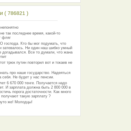
 ( 786821 )
 непонятно
 не так последнее время, какой-то
т фляг
господа. Кто бы мог подумать, что
 и затевалось. Ни один наш шибко умный
е догадывался. Все то думали, что жана
упит
тот трюк путин повторил вот и токаев не
знать про наше государство. Надеяться
 себя. Не будет у нас пенсии.
лет 6 670 000 тенге. Получается надо
ет. И зарплата должна быть 2 800 000 в
остичь порога достаточности. Как много
 получают такую зарплату ?
Круто же! Молодцы!