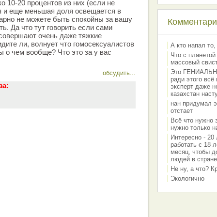
о 10-20 процентов из них (если не
я и еще меньшая доля освещается в
арно не можете быть спокойны за вашу
Комментарии
ь. Да что тут говорить если сами
 совершают очень даже тяжкие
идите ли, волнует что гомосексуалистов
А кто напал то,
ы о чем вообще? Что это за у вас
Что с планетой
массовый свис
Это ГЕНИАЛЬНО 
обсудить...
ради этого всё
за:
эксперт даже н
казахстан наст
нан придумал э
отстает
Всё что нужно 
нужно только на
Интересно - 20 
работать с 18 л
месяц, чтобы д
людей в стране
Не ну, а что? 
Экологично