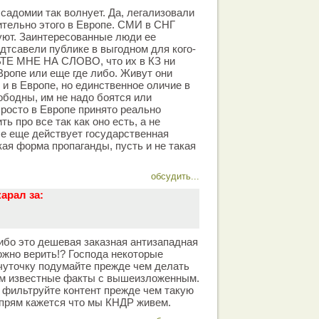
с садомии так волнует. Да, легализовали
ительно этого в Европе. СМИ в СНГ
уют. Заинтересованные люди ее
едтсавели публике в выгодном для кого-
ТЕ МНЕ НА СЛОВО, что их в КЗ ни
Вропе или еще где либо. Живут они
 и в Европе, но единственное оличие в
ободны, им не надо боятся или
Просто в Европе принято реально
ь про все так как оно есть, а не
се еще действует государственная
ая форма пропаганды, пусть и не такая
обсудить...
арал за:
либо это дешевая заказная антизападная
ожно верить!? Господа некоторые
чуточку подумайте прежде чем делать
ам известные факты с вышеизложенным.
 фильтруйте контент прежде чем такую
 прям кажется что мы КНДР живем.