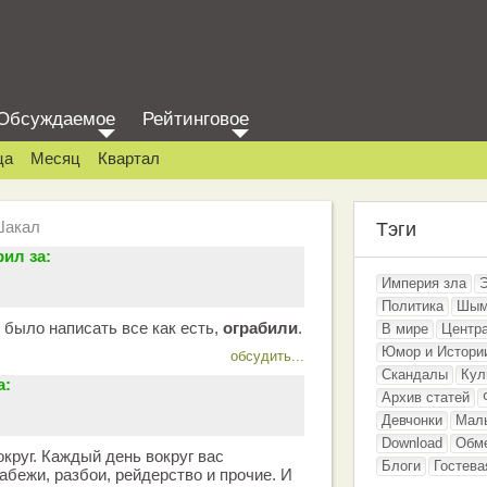
Обсуждаемое
Рейтинговое
ца
Месяц
Квартал
Шакал
Тэги
ил за:
Империя зла
Политика
Шым
было написать все как есть,
ограбили
.
В мире
Центр
Юмор и Истори
обсудить...
Скандалы
Кул
а:
Архив статей
Девчонки
Мал
Download
Обм
вокруг. Каждый день вокруг вас
Блоги
Гостева
абежи, разбои, рейдерство и прочие. И