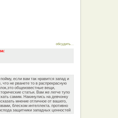
обсудить...
за:
 пойму, если вам так нравится запад и
е, что не рванете то в распрекрасную
лок,это общеизвестные вещи,
торические статьи. Вам же легче тупо
скать самим. Накинулись на девчонку
сказать мнение отличное от вашего,
вами, блеском интеллекта. противно
оспода защитники западных ценностей