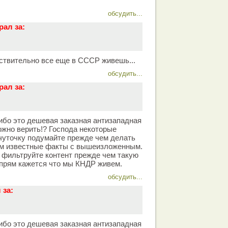
обсудить...
рал за:
ствительно все еще в СССР живешь...
обсудить...
рал за:
либо это дешевая заказная антизападная
ожно верить!? Господа некоторые
чуточку подумайте прежде чем делать
ам известные факты с вышеизложенным.
 фильтруйте контент прежде чем такую
 прям кажется что мы КНДР живем.
обсудить...
 за:
либо это дешевая заказная антизападная