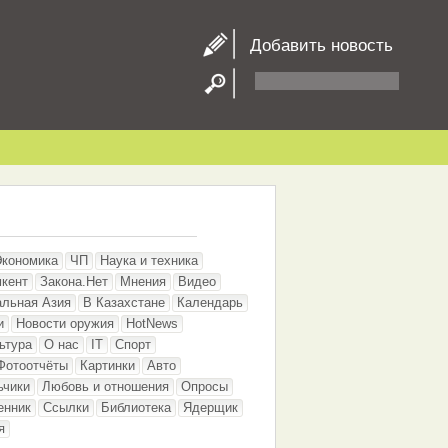
Добавить новость
Экономика
ЧП
Наука и техника
кент
Закона.Нет
Мнения
Видео
альная Азия
В Казахстане
Календарь
и
Новости оружия
HotNews
ьтура
О нас
IT
Спорт
Фотоотчёты
Картинки
Авто
ьчики
Любовь и отношения
Опросы
енник
Ссылки
Библиотека
Ядерщик
я