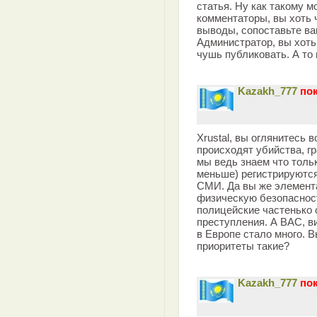
статья. Ну как такому м
комментаторы, вы хоть 
выводы, сопоставьте в
Администратор, вы хоть
чушь публиковать. А то
Kazakh_777
пок
Xrustal, вы оглянитесь 
происходят убийства, гр
мы ведь знаем что тольк
меньше) регистрируютс
СМИ. Да вы же элемент
физическую безопасност
полицейские частенько
преступления. А ВАС, в
в Европе стало много. В
приоритеты такие?
Kazakh_777
пок