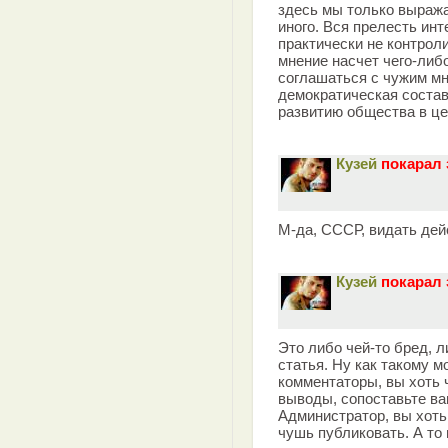
здесь мы только выража
иного. Вся прелесть инт
практически не контрол
мнение насчет чего-либо
соглашаться с чужим мн
демократическая соста
развитию общества в ц
Кузей
покарал 
М-да, СССР, видать дей
Кузей
покарал 
Это либо чей-то бред, 
статья. Ну как такому м
комментаторы, вы хоть 
выводы, сопоставьте в
Администратор, вы хоть
чушь публиковать. А то