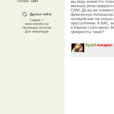
Онлайн:
1283
мы ведь знаем что тольк
меньше) регистрируютс
СМИ. Да вы же элемент
Друзья сайта
физическую безопасност
полицейские частенько
Сервис +
преступления. А ВАС, в
www.stimeks.kz
в Европе стало много. В
Натяжные потолки
Для инвалидов
приоритеты такие?
Кузей
покарал 