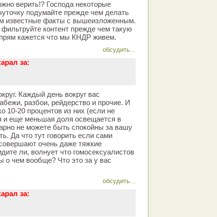
ожно верить!? Господа некоторые
чуточку подумайте прежде чем делать
ам известные факты с вышеизложенным.
 фильтруйте контент прежде чем такую
 прям кажется что мы КНДР живем.
обсудить...
арал за:
вокруг. Каждый день вокруг вас
абежи, разбои, рейдерство и прочие. И
о 10-20 процентов из них (если не
я и еще меньшая доля освещается в
арно не можете быть спокойны за вашу
ь. Да что тут говорить если сами
 совершают очень даже тяжкие
идите ли, волнует что гомосексуалистов
ы о чем вообще? Что это за у вас
обсудить...
арал за: