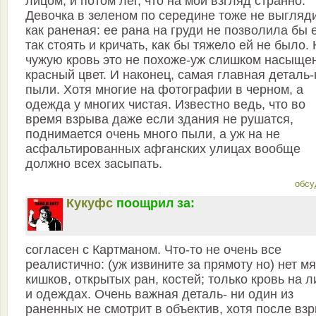
лицом, и потом лег, что на мой взгляд странно.
Девочка в зеленом по середине тоже не выгляд
как раненая: ее рана на груди не позволила бы 
так стоять и кричать, как бы тяжело ей не было.
чужую кровь это не похоже-уж слишком насыще
красный цвет. И наконец, самая главная деталь-
пыли. Хотя многие на фотографии в черном, а
одежда у многих чистая. Известно ведь, что во
время взрыва даже если здания не рушатся,
поднимается очень много пыли, а уж на не
асфальтированных афганских улицах вообще
должно всех засыпать.
обсу
Кукуфс
поощрил за:
согласен с Картманом. Что-то не очень все
реалистично: (уж извините за прямоту но) нет мя
кишков, открытых ран, костей; только кровь на л
и одеждах. Очень важная деталь- ни один из
раненных не смотрит в объектив, хотя после вз