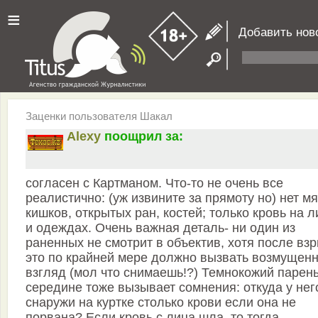
≡
Добавить нов
Заценки пользователя Шакал
Alexy
поощрил за:
согласен с Картманом. Что-то не очень все
реалистично: (уж извините за прямоту но) нет мя
кишков, открытых ран, костей; только кровь на л
и одеждах. Очень важная деталь- ни один из
раненных не смотрит в объектив, хотя после вз
это по крайней мере должно вызвать возмущен
взгляд (мол что снимаешь!?) Темнокожий парень
середине тоже вызывает сомнения: откуда у нег
снаружи на куртке столько крови если она не
порвана? Если кровь с лица шла, то тогда