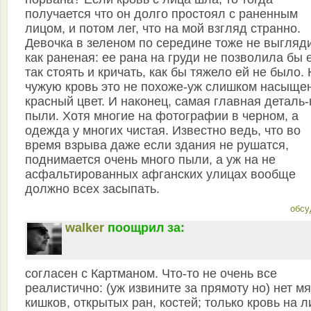
получается что он долго простоял с раненным
лицом, и потом лег, что на мой взгляд странно.
Девочка в зеленом по середине тоже не выгляд
как раненая: ее рана на груди не позволила бы 
так стоять и кричать, как бы тяжело ей не было.
чужую кровь это не похоже-уж слишком насыще
красный цвет. И наконец, самая главная деталь-
пыли. Хотя многие на фотографии в черном, а
одежда у многих чистая. Известно ведь, что во
время взрыва даже если здания не рушатся,
поднимается очень много пыли, а уж на не
асфальтированных афганских улицах вообще
должно всех засыпать.
обсу
walker
поощрил за:
согласен с Картманом. Что-то не очень все
реалистично: (уж извините за прямоту но) нет мя
кишков, открытых ран, костей; только кровь на л