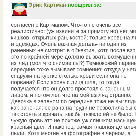
Эрик Картман
поощрил за:
согласен с Картманом. Что-то не очень все
реалистично: (уж извините за прямоту но) нет мя
кишков, открытых ран, костей; только кровь на л
и одеждах. Очень важная деталь- ни один из
раненных не смотрит в объектив, хотя после вз
это по крайней мере должно вызвать возмущен
взгляд (мол что снимаешь!?) Темнокожий парень
середине тоже вызывает сомнения: откуда у нег
снаружи на куртке столько крови если она не
порвана? Если кровь с лица шла, то тогда
получается что он долго простоял с раненным
лицом, и потом лег, что на мой взгляд странно.
Девочка в зеленом по середине тоже не выгляд
как раненая: ее рана на груди не позволила бы 
так стоять и кричать, как бы тяжело ей не было.
чужую кровь это не похоже-уж слишком насыще
красный цвет. И наконец, самая главная деталь-
пыли. Хотя многие на фотографии в черном, а