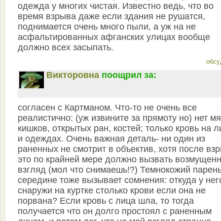
одежда у многих чистая. Известно ведь, что во
время взрыва даже если здания не рушатся,
поднимается очень много пыли, а уж на не
асфальтированных афганских улицах вообще
должно всех засыпать.
обсу
Викторовна
поощрил за:
согласен с Картманом. Что-то не очень все
реалистично: (уж извините за прямоту но) нет мя
кишков, открытых ран, костей; только кровь на л
и одеждах. Очень важная деталь- ни один из
раненных не смотрит в объектив, хотя после вз
это по крайней мере должно вызвать возмущен
взгляд (мол что снимаешь!?) Темнокожий парень
середине тоже вызывает сомнения: откуда у нег
снаружи на куртке столько крови если она не
порвана? Если кровь с лица шла, то тогда
получается что он долго простоял с раненным