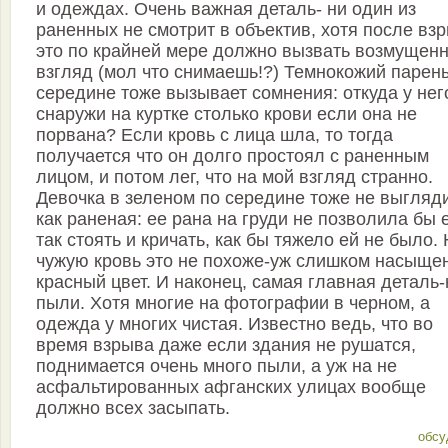
и одеждах. Очень важная деталь- ни один из
раненных не смотрит в объектив, хотя после вз
это по крайней мере должно вызвать возмущен
взгляд (мол что снимаешь!?) Темнокожий парень
середине тоже вызывает сомнения: откуда у нег
снаружи на куртке столько крови если она не
порвана? Если кровь с лица шла, то тогда
получается что он долго простоял с раненным
лицом, и потом лег, что на мой взгляд странно.
Девочка в зеленом по середине тоже не выгляд
как раненая: ее рана на груди не позволила бы 
так стоять и кричать, как бы тяжело ей не было.
чужую кровь это не похоже-уж слишком насыще
красный цвет. И наконец, самая главная деталь-
пыли. Хотя многие на фотографии в черном, а
одежда у многих чистая. Известно ведь, что во
время взрыва даже если здания не рушатся,
поднимается очень много пыли, а уж на не
асфальтированных афганских улицах вообще
должно всех засыпать.
обсу