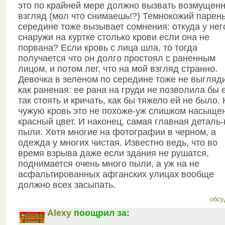
это по крайней мере должно вызвать возмущен
взгляд (мол что снимаешь!?) Темнокожий парень
середине тоже вызывает сомнения: откуда у нег
снаружи на куртке столько крови если она не
порвана? Если кровь с лица шла, то тогда
получается что он долго простоял с раненным
лицом, и потом лег, что на мой взгляд странно.
Девочка в зеленом по середине тоже не выгляд
как раненая: ее рана на груди не позволила бы 
так стоять и кричать, как бы тяжело ей не было.
чужую кровь это не похоже-уж слишком насыще
красный цвет. И наконец, самая главная деталь-
пыли. Хотя многие на фотографии в черном, а
одежда у многих чистая. Известно ведь, что во
время взрыва даже если здания не рушатся,
поднимается очень много пыли, а уж на не
асфальтированных афганских улицах вообще
должно всех засыпать.
обсу
Alexy
поощрил за: