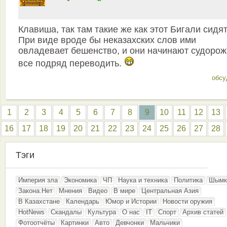
Клавиша, так там такие же как этот Бигали сидят
При виде вроде бы неказахских слов ими
овладевает бешенство, и они начинают судоро
все подряд переводить.
обсу
1
2
3
4
5
6
7
8
9
10
11
12
13
16
17
18
19
20
21
22
23
24
25
26
27
28
Тэги
Империя зла
Экономика
ЧП
Наука и техника
Политика
Шымк
Закона.Нет
Мнения
Видео
В мире
Центральная Азия
В Казахстане
Календарь
Юмор и Истории
Новости оружия
HotNews
Скандалы
Культура
О нас
IT
Спорт
Архив статей
Фотоотчёты
Картинки
Авто
Девчонки
Мальчики