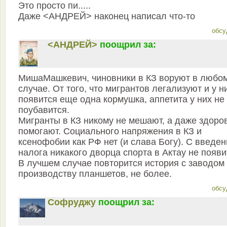
Это просто пи.....
Даже <АНДРЕЙ> наконец написал что-то
обсу
<АНДРЕЙ>
поощрил за:
MишаМашкевич, чиновники в КЗ воруют в любо
случае. От того, что мигрантов легализуют и у н
появится еще одна кормушка, аппетита у них не
поубавится.
Мигранты в КЗ никому не мешают, а даже здоро
помогают. Социального напряжения в КЗ и
ксенофобии как РФ нет (и слава Богу). С введе
налога никакого дворца спорта в Актау не появи
В лучшем случае повторится история с заводом
производству планшетов, не более.
обсу
Софруджу
поощрил за: