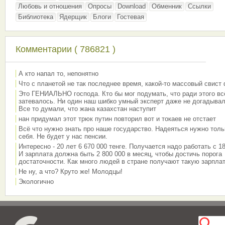
Любовь и отношения
Опросы
Download
Обменник
Ссылки
Библиотека
Ядерщик
Блоги
Гостевая
Комментарии ( 786821 )
А кто напал то, непонятно
Что с планетой не так последнее время, какой-то массовый свист
Это ГЕНИАЛЬНО господа. Кто бы мог подумать, что ради этого вс
затевалось. Ни один наш шибко умный эксперт даже не догадывал
Все то думали, что жана казахстан наступит
нан придумал этот трюк путин повторил вот и токаев не отстает
Всё что нужно знать про наше государство. Надеяться нужно толь
себя. Не будет у нас пенсии.
Интересно - 20 лет 6 670 000 тенге. Получается надо работать с 18
И зарплата должна быть 2 800 000 в месяц, чтобы достичь порога
достаточности. Как много людей в стране получают такую зарплат
Не ну, а что? Круто же! Молодцы!
Экологично