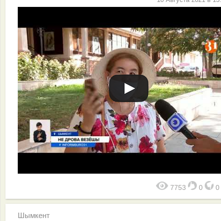
7753
0
Шымкент