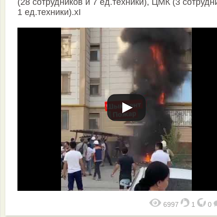
(28 сотрудников и 7 ед.техники), ЦМК (3 сотрудн
1 ед.техники).xI
6997
1
0