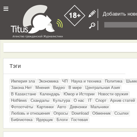
≡
Добавить нов
Тэги
Империя зла
Экономика
ЧП
Наука и техника
Политика
Шымк
Закона.Нет
Мнения
Видео
В мире
Центральная Азия
В Казахстане
Календарь
Юмор и Истории
Новости оружия
HotNews
Скандалы
Культура
О нас
IT
Спорт
Архив статей
Фотоотчёты
Картинки
Авто
Девчонки
Мальчики
Любовь и отношения
Опросы
Download
Обменник
Ссылки
Библиотека
Ядерщик
Блоги
Гостевая