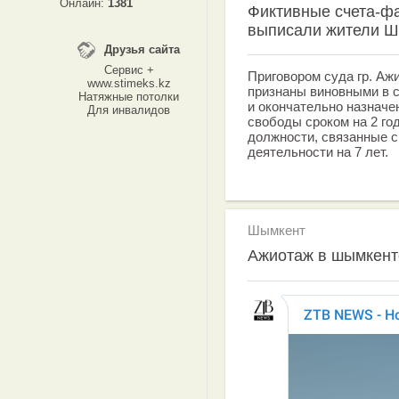
Онлайн:
1381
Фиктивные счета-фа
выписали жители 
Друзья сайта
Сервис +
Приговором суда гр. Ажи
www.stimeks.kz
признаны виновными в 
Натяжные потолки
и окончательно назначе
Для инвалидов
свободы сроком на 2 го
должности, связанные 
деятельности на 7 лет.
Шымкент
Ажиотаж в шымкен