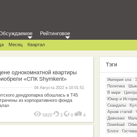
Обсуждаемое
Рейтинговое
ца
Месяц
Квартал
Тэги
цене однокомнатной квартиры
риобрели «СПК Shymkent»
Империя зла
Политика
Шым
04 Августа 2022 в 10:01:51
В мире
Центр
тского дендропарка обошлась в Т45
Юмор и Истори
отрачены из корпоративного фонда
ала»
Скандалы
Кул
Архив статей
5820
3
0
4
Девчонки
Мал
Download
Обм
Блоги
Гостева