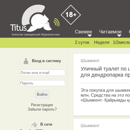
Свежее
Читаемое
2 суток
Неделя
1/2меся
Шымкент
Вход в систему
Уличный туалет по 
для дендропарка п
Эта покупка для шымкен
млн. Средства на это п
«Шымкент- Қайрымды қ
Регистрация
Забыли пароль?
В сети
Шымкент