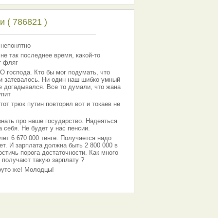
 ( 786821 )
 непонятно
 не так последнее время, какой-то
т фляг
господа. Кто бы мог подумать, что
 и затевалось. Ни один наш шибко умный
е догадывался. Все то думали, что жана
упит
тот трюк путин повторил вот и токаев не
знать про наше государство. Надеяться
 себя. Не будет у нас пенсии.
лет 6 670 000 тенге. Получается надо
ет. И зарплата должна быть 2 800 000 в
остичь порога достаточности. Как много
 получают такую зарплату ?
Круто же! Молодцы!