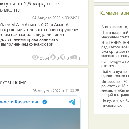
ктуры на 1,5 млрд тенге
Шымкента
Комментарии
04 Августа 2022 в 09:24:21
баев М.А. и Акынов А.О. и Акын А.
А кто напал то,
совершении уголовного правонарушения
Что с планетой
но им наказание в виде лишения
массовый свис
да, лишением права занимать
Это ГЕНИАЛЬНО 
с выполнением финансовой
ради этого всё
эксперт даже н
казахстан наст
2964
3
3
1
нан придумал э
отстает
Всё что нужно 
нужно только на
Интересно - 20 
тском ЦОНе
работать с 18 л
месяц, чтобы д
03 Августа 2022 в 11:33:35
людей в стране
Не ну, а что? 
Экологично