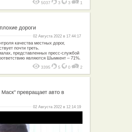
5037
3
3
1
плохие дороги
02 Августа 2022 в 17:44:17
нтроля качества местных дорог,
твует почти треть.
иалах, представленных пресс-службой
оответствию являются Шымкент – 71%.
3395
5
0
2
 Маск" превращает авто в
02 Августа 2022 в 12:14:19