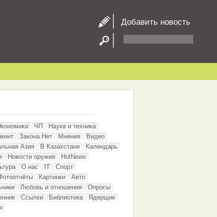
Добавить новость
Экономика
ЧП
Наука и техника
кент
Закона.Нет
Мнения
Видео
альная Азия
В Казахстане
Календарь
и
Новости оружия
HotNews
ьтура
О нас
IT
Спорт
Фотоотчёты
Картинки
Авто
ьчики
Любовь и отношения
Опросы
енник
Ссылки
Библиотека
Ядерщик
я