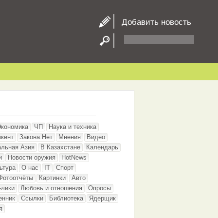
Добавить новость
Экономика
ЧП
Наука и техника
кент
Закона.Нет
Мнения
Видео
альная Азия
В Казахстане
Календарь
и
Новости оружия
HotNews
ьтура
О нас
IT
Спорт
Фотоотчёты
Картинки
Авто
ьчики
Любовь и отношения
Опросы
енник
Ссылки
Библиотека
Ядерщик
я