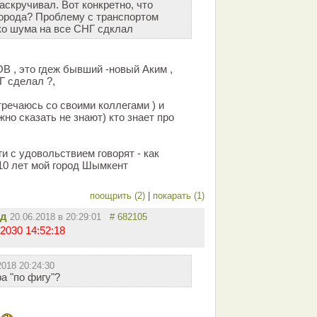
скручивал. Вот конкретно, что
орода? Проблему с транспортом
ко шума на все СНГ сдклал
 это гдеж бывший -новый Аким ,
Г сделал ?,
тречаюсь со своими коллегами ) и
о сказать не знают) кто знает про
ги с удовольствием говорят - как
10 лет мой город Шымкент
поощрить (2)
|
покарать (1)
ид
20.06.2018 в 20:29:01
# 682105
2030 14:52:18
2018 20:24:30
а "по фигу"?