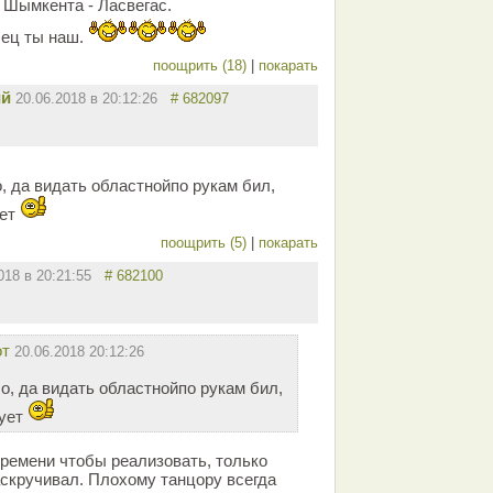
 Шымкента - Ласвегас.
лец ты наш.
поощрить (18)
|
покарать
ий
20.06.2018 в 20:12:26
# 682097
, да видать областнойпо рукам бил,
ует
поощрить (5)
|
покарать
2018 в 20:21:55
# 682100
от
20.06.2018 20:12:26
о, да видать областнойпо рукам бил,
зует
времени чтобы реализовать, только
скручивал. Плохому танцору всегда