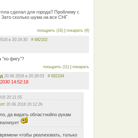
дулла сделал для города? Проблему с
 Зато сколько шума на все СНГ
поощрить (16)
|
покарать (4)
.2018 в 20:24:30
# 682102
 "по фигу"?
поощрить (11)
|
покарать
ид
20.06.2018 в 20:28:03
# 682104
2030 14:52:18
018 20:21:55
от
20.06.2018 20:12:26
ло, да видать областнойпо рукам
реализует
 времени чтобы реализовать, только