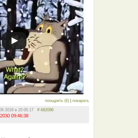
поощрить (6)
|
покарать
.06.2018 в 20:05:17
# 682096
2030 09:46:38