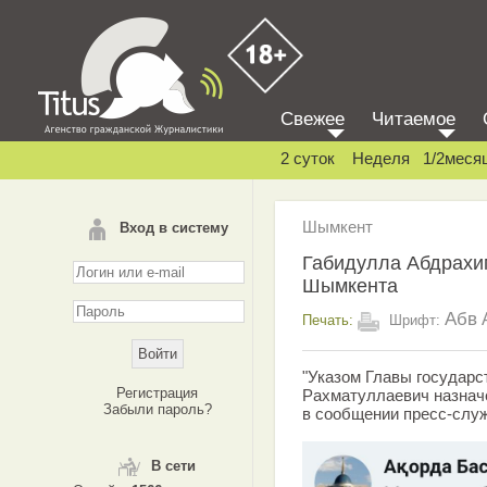
Свежее
Читаемое
2 суток
Неделя
1/2меся
Шымкент
Вход в систему
Габидулла Абдрахи
Шымкента
Абв
Печать:
Шрифт:
"Указом Главы государ
Регистрация
Рахматуллаевич назначе
Забыли пароль?
в сообщении пресс-служ
В сети