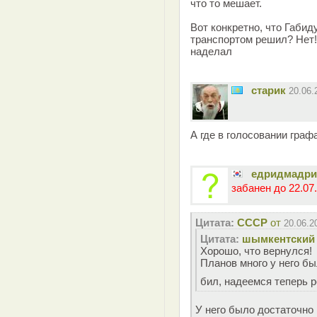
что то мешает.
Вот конкретно, что Габи
транспортом решил? Нет!
наделал
старик
20.06
А где в голосовании графа
едридмадр
забанен до 22.07.
Цитата:
СССР
от
20.06.2
Цитата:
шымкентский
Хорошо, что вернулся!
Планов много у него бы
бил, надеемся теперь 
У него было достаточно