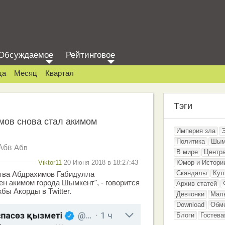
Обсуждаемое
Рейтинговое
ца
Месяц
Квартал
Тэги
мов снова стал акимом
Империя зла
Политика
Шым
Абв
Абв
В мире
Центр
Viktor11
20 Июня 2018 в 18:27:43
Юмор и Истори
Скандалы
Кул
ства Абдрахимов Габидулла
н акимом города Шымкент", - говорится
Архив статей
бы Акорды в Twitter.
Девчонки
Мал
Download
Обм
Блоги
Гостева