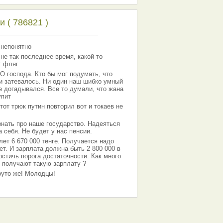
 ( 786821 )
 непонятно
 не так последнее время, какой-то
т фляг
господа. Кто бы мог подумать, что
 и затевалось. Ни один наш шибко умный
е догадывался. Все то думали, что жана
упит
тот трюк путин повторил вот и токаев не
знать про наше государство. Надеяться
 себя. Не будет у нас пенсии.
лет 6 670 000 тенге. Получается надо
ет. И зарплата должна быть 2 800 000 в
остичь порога достаточности. Как много
 получают такую зарплату ?
Круто же! Молодцы!