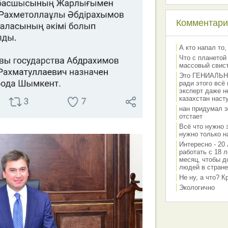
Комментарии
А кто напал то,
Что с планетой
массовый свис
Это ГЕНИАЛЬНО 
ради этого всё
эксперт даже н
казахстан наст
нан придумал э
отстает
Всё что нужно 
нужно только на
Интересно - 20 
работать с 18 л
месяц, чтобы д
людей в стране
Не ну, а что? 
Экологично