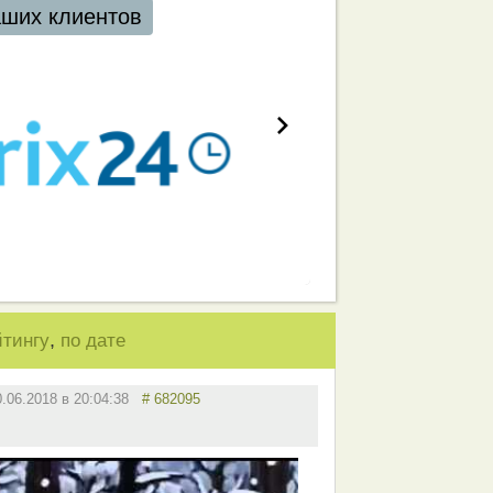
,
йтингу
по дате
0.06.2018 в 20:04:38
# 682095