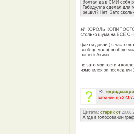
болтал да в СМИ себя ра
Габидулла сделал для г
решил? Нет! Зато сколь
эй КОРОЛЬ КОПИПОСТОВ ,
столько шума на ВСЁ СН
факты давай ( я часто вс
вообще мало( вообще можн
нашего Акима ,
но зато мои гости и колле
изменился за последнии 
едридмадр
забанен до 22.07.
Цитата:
старик
от
20.06.
А где в голосовании граф