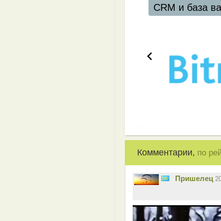
CRM и база ваших клиентов
Комментарии,
по ре
Пришелец
2