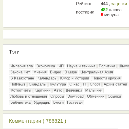
Рейтинг
444
,
заценки
482
плюса
поставил:
8
минуса
Тэги
Империя зла
Экономика
ЧП
Наука и техника
Политика
Шымк
Закона.Нет
Мнения
Видео
В мире
Центральная Азия
В Казахстане
Календарь
Юмор и Истории
Новости оружия
HotNews
Скандалы
Культура
О нас
IT
Спорт
Архив статей
Фотоотчёты
Картинки
Авто
Девчонки
Мальчики
Любовь и отношения
Опросы
Download
Обменник
Ссылки
Библиотека
Ядерщик
Блоги
Гостевая
Комментарии ( 786821 )