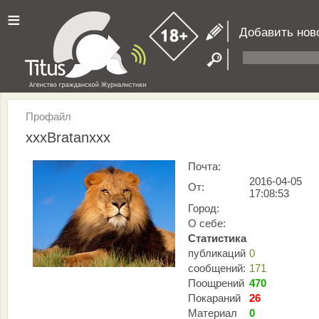
≡
Добавить нов
Профайл
xxxBratanxxx
Почта:
2016-04-05
От:
17:08:53
Город:
О себе:
Статистика
публикаций
0
сообщений:
171
Поощрений
470
Покараний
26
Материал
0