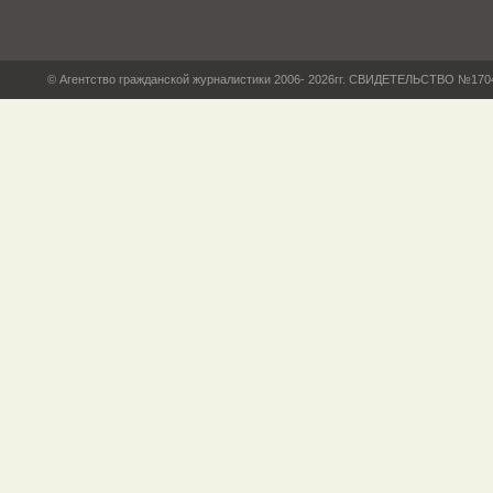
© Агентство гражданской журналистики 2006- 2026гг. СВИДЕТЕЛЬСТВО №17