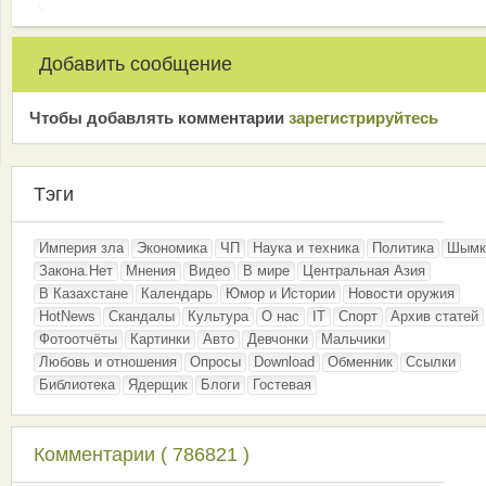
Добавить сообщение
Чтобы добавлять комментарии
зарeгиcтрирyйтeсь
Тэги
Империя зла
Экономика
ЧП
Наука и техника
Политика
Шымк
Закона.Нет
Мнения
Видео
В мире
Центральная Азия
В Казахстане
Календарь
Юмор и Истории
Новости оружия
HotNews
Скандалы
Культура
О нас
IT
Спорт
Архив статей
Фотоотчёты
Картинки
Авто
Девчонки
Мальчики
Любовь и отношения
Опросы
Download
Обменник
Ссылки
Библиотека
Ядерщик
Блоги
Гостевая
Комментарии ( 786821 )