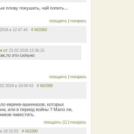
ые плову покушать, чай попить...
поощрить
|
покарать
.2018 в 12:47:44
# 663360
ч
от
23.02.2018 13:36:15
ак,то это сильно
поощрить
|
покарать
.02.2018 в 18:08:43
# 663389
ало евреев-ашкеназов, которых
на, или в период войны ? Мало ли,
ников навестить.
поощрить (1)
|
покарать
 в 18:15:03
# 663390