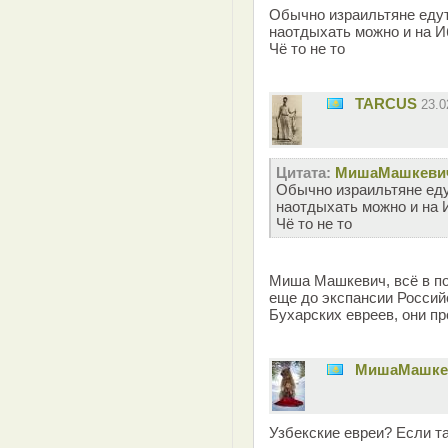
Обычно израильтяне едут
наотдыхать можно и на И
Чё то не то
TARCUS
23.0
Цитата:
MишаМашкеви
Обычно израильтяне едут
наотдыхать можно и на 
Чё то не то
Миша Машкевич, всё в по
еще до экспансии Россий
Бухарских евреев, они пр
MишаМашке
Узбекские евреи? Если та