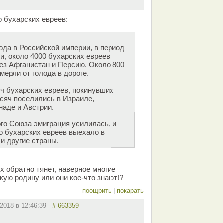
о бухарских евреев:
ода в Российской империи, в период
и, около 4000 бухарских евреев
ез Афганистан и Персию. Около 800
мерли от голода в дороге.
яч бухарских евреев, покинувших
ысяч поселились в Израиле,
аде и Австрии.
го Союза эмиграция усилилась, и
о бухарских евреев выехало в
и другие страны.
х обратно тянет, наверное многие
кую родину или они кое-что знают!?
поощрить
|
покарать
.2018 в 12:46:39
# 663359