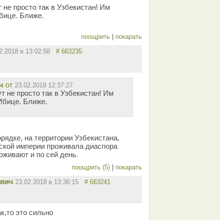
 не просто так в Узбекистан! Им
бице. Ближе.
поощрить
|
покарать
2.2018 в 13:02:58
# 663235
ч
от
23.02.2018 12:37:27
 не просто так в Узбекистан! Им
Ибице. Ближе.
рядке, на территории Узбекистана,
ской империи проживала диаспора
оживают и по сей день.
поощрить (5)
|
покарать
вич
23.02.2018 в 13:36:15
# 663241
к,то это сильно