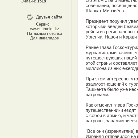
Об этом стало известно
Онлайн:
1518
совещания, посвященног
Шавкат Мирзиёев.
Друзья сайта
Президент поручил увел
Сервис +
которыми введен безвиз
www.stimeks.kz
рейсы из региональных 
Натяжные потолки
Ургенча, Навои и Карши 
Для инвалидов
Ранее глава Госкомтури
журналистами заявил, ч
путешествующих наций в
этой страны составляет
миллиона из них ежегод
При этом интересно, чт
взаимоотношений с тури
Ташкента было уже неск
патронами.
Как отмечал глава Госк
путешественники ездят 
с собой в армию, и час
патроны, завалившиеся 
"Все они (израильтяне)
Израиля отправился на 