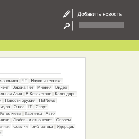
Добавить новость
Экономика
ЧП
Наука и техника
кент
Закона.Нет
Мнения
Видео
альная Азия
В Казахстане
Календарь
и
Новости оружия
HotNews
ьтура
О нас
IT
Спорт
Фотоотчёты
Картинки
Авто
ьчики
Любовь и отношения
Опросы
енник
Ссылки
Библиотека
Ядерщик
я