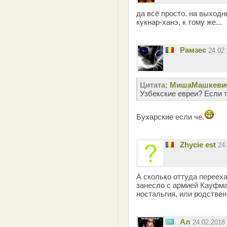
да всё просто. на выходн
кукнар-ханэ, к тому же...
Рамзес
24.02
Цитата:
MишаМашкеви
Узбекские евреи? Если т
Бухарские если че.
Zhycie est
24
А сколько оттуда переех
занесло с армией Кауфма
ностальгия, или родствен
Ал
24.02.2018