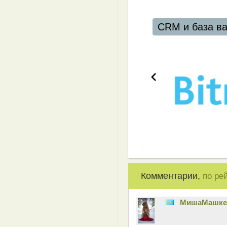
CRM и база в
Комментарии,
по ре
MишаМашке