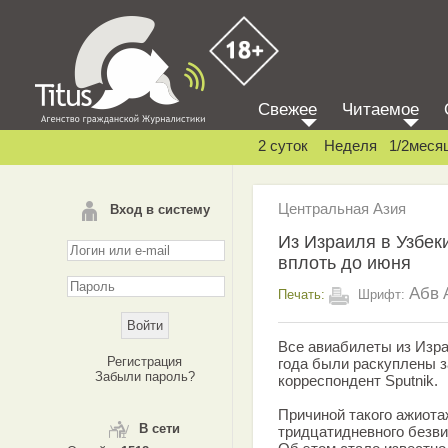
Свежее
Читаемое
2 суток
Неделя
1/2меся
Центральная Азия
Вход в систему
Из Израиля в Узбек
вплоть до июня
Абв
Печать:
Шрифт:
Все авиабилеты из Изра
Регистрация
года были раскуплены з
Забыли пароль?
корреспондент Sputnik.
Причиной такого ажиота
В сети
тридцатидневного безви