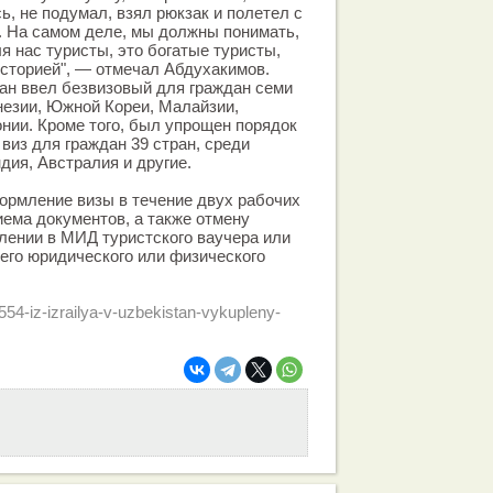
сь, не подумал, взял рюкзак и полетел с
. На самом деле, мы должны понимать,
я нас туристы, это богатые туристы,
сторией", — отмечал Абдухакимов.
ан ввел безвизовый для граждан семи
незии, Южной Кореи, Малайзии,
онии. Кроме того, был упрощен порядок
виз для граждан 39 стран, среди
дия, Австралия и другие.
ормление визы в течение двух рабочих
иема документов, а также отмену
лении в МИД туристского ваучера или
го юридического или физического
54-iz-izrailya-v-uzbekistan-vykupleny-