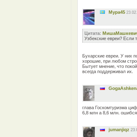
Мура45
23.02
Цитата:
MишаМашкеви
Узбекские евреи? Если т
Бухарские евреи. У них п
хорошие, при любом стро
Бытует мнение, что покой
всегда поддерживал их.
GogaAshken
глава Госкомтуризма циф
6,8 млн а 8,6 млн. ошибся
jumanjiqz
23.