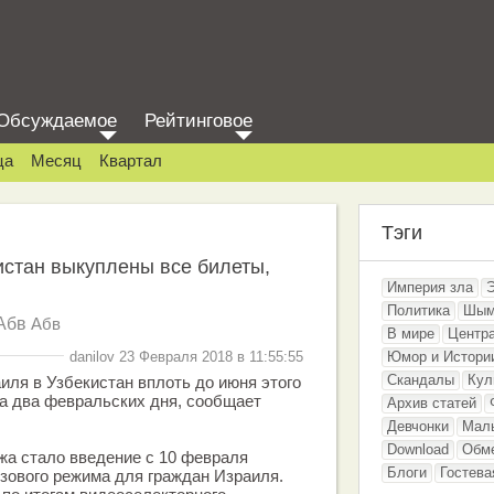
Обсуждаемое
Рейтинговое
ца
Месяц
Квартал
Тэги
истан выкуплены все билеты,
Империя зла
Политика
Шым
Абв
Абв
В мире
Центр
danilov 23 Февраля 2018 в 11:55:55
Юмор и Истори
Скандалы
Кул
иля в Узбекистан вплоть до июня этого
а два февральских дня, сообщает
Архив статей
Девчонки
Мал
Download
Обм
жа стало введение с 10 февраля
Блоги
Гостева
зового режима для граждан Израиля.