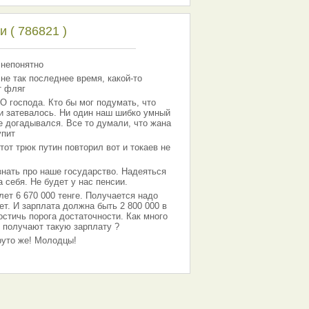
 ( 786821 )
 непонятно
 не так последнее время, какой-то
т фляг
господа. Кто бы мог подумать, что
 и затевалось. Ни один наш шибко умный
е догадывался. Все то думали, что жана
упит
тот трюк путин повторил вот и токаев не
знать про наше государство. Надеяться
 себя. Не будет у нас пенсии.
лет 6 670 000 тенге. Получается надо
ет. И зарплата должна быть 2 800 000 в
остичь порога достаточности. Как много
 получают такую зарплату ?
Круто же! Молодцы!