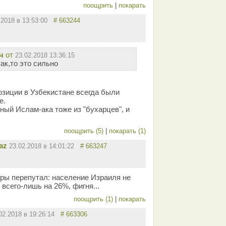
поощрить
|
покарать
.2018 в 13:53:00
# 663244
ч
от
23.02.2018 13:36:15
ак,то это сильно
озиции в Узбекистане всегда были
е.
ный Ислам-ака тоже из "бухарцев", и
поощрить (5)
|
покарать (1)
az
23.02.2018 в 14:01:22
# 663247
ры перепутал: население Израиля не
 всего-лишь на 26%, фигня...
поощрить (1)
|
покарать
02.2018 в 19:26:14
# 663306