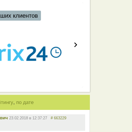
аших клиентов
,
йтингу
по дате
вич
23.02.2018 в 12:37:27
# 663229