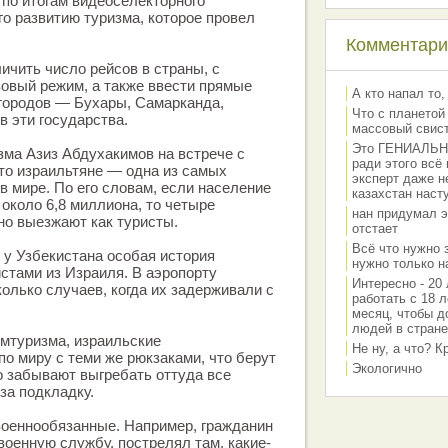
 по итогам видеоселекторного
о развитию туризма, которое провел
Комментарии
ичить число рейсов в страны, с
овый режим, а также ввести прямые
А кто напал то,
городов — Бухары, Самарканда,
Что с планетой
в эти государства.
массовый свис
Это ГЕНИАЛЬНО 
зма Азиз Абдухакимов на встрече с
ради этого всё
то израильтяне — одна из самых
эксперт даже н
 мире. По его словам, если население
казахстан наст
 около 6,8 миллиона, то четыре
нан придумал э
но выезжают как туристы.
отстает
Всё что нужно 
о у Узбекистана особая история
нужно только на
стами из Израиля. В аэропорту
Интересно - 20 
олько случаев, когда их задерживали с
работать с 18 л
месяц, чтобы д
людей в стране
омтуризма, израильские
Не ну, а что? 
по миру с теми же рюкзаками, что берут
Экологично
то забывают выгребать оттуда все
за подкладку.
 военнообязанные. Например, гражданин
военную службу, пострелял там, какие-