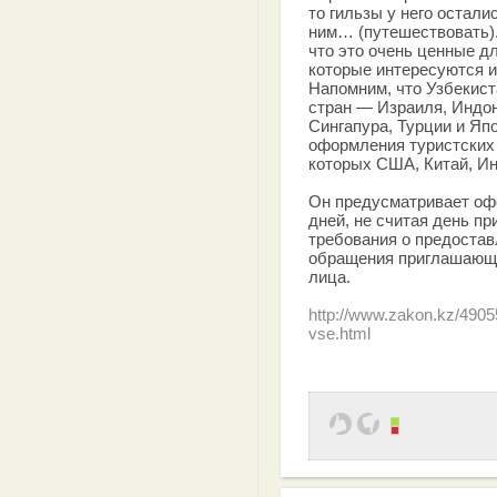
то гильзы у него остали
ним… (путешествовать)
что это очень ценные дл
которые интересуются и
Напомним, что Узбекист
стран — Израиля, Индо
Сингапура, Турции и Яп
оформления туристских 
которых США, Китай, Ин
Он предусматривает оф
дней, не считая день пр
требования о предостав
обращения приглашающе
лица.
http://www.zakon.kz/49055
vse.html