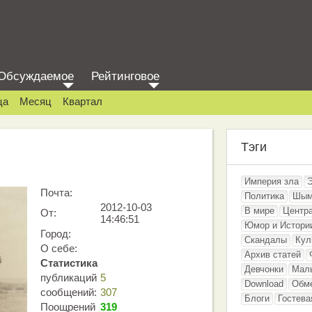
Обсуждаемое
Рейтинговое
ца
Месяц
Квартал
Тэги
Империя зла
Почта:
Политика
Шым
2012-10-03
В мире
Центр
От:
14:46:51
Юмор и Истори
Город:
Скандалы
Кул
О себе:
Архив статей
Статистика
Девчонки
Мал
публикаций
5
Download
Обм
сообщений:
307
Блоги
Гостева
Поощрений
319