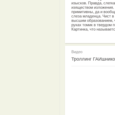
изысков. Правда, слегк
изяществом изложения. 
примитивны, да и вообще
слеза младенца. Чист в
высшим образованием, ч
руках томик в твердом пе
Картинка, что называетс
Видео
Троллинг ГАИшнико