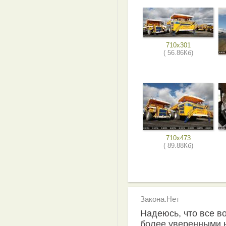
710x301
( 56.86Кб)
710x473
( 89.88Кб)
Закона.Нет
Надеюсь, что все в
более уверенными н