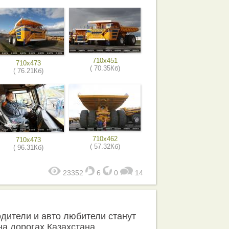
710x451
710x473
( 70.35Кб)
( 76.21Кб)
710x462
710x473
( 57.32Кб)
( 96.31Кб)
23352
6
0
14
одители и авто любители станут
а дорогах Казахстана