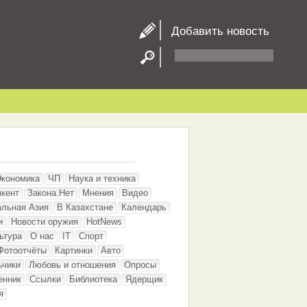
Добавить новость
Экономика
ЧП
Наука и техника
кент
Закона.Нет
Мнения
Видео
альная Азия
В Казахстане
Календарь
и
Новости оружия
HotNews
ьтура
О нас
IT
Спорт
Фотоотчёты
Картинки
Авто
ьчики
Любовь и отношения
Опросы
енник
Ссылки
Библиотека
Ядерщик
я