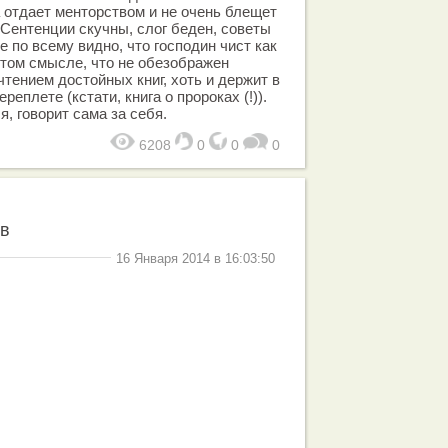
а отдает менторством и не очень блещет
Сентенции скучны, слог беден, советы
 по всему видно, что господин чист как
 том смысле, что не обезображен
тением достойных книг, хоть и держит в
реплете (кстати, книга о пророках (!)).
я, говорит сама за себя.
6208
0
0
0
в
16 Января 2014 в 16:03:50