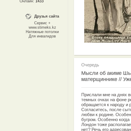
Онлайн:
1433
Друзья сайта
Сервис +
www.stimeks.kz
Натяжные потолки
Для инвалидов
Очередь
Мысли об акиме Шы
матерщиннике // Уж
Прислали мне на днях в
темных очках на фоне р
обращается к народу и
Согласитесь, после сытн
любви к родине. Особен
бугром. Особенно когда
Лондон тоже располагае
нет? Речь его адресова