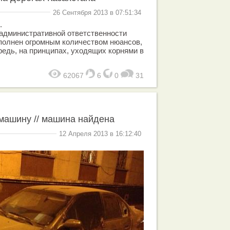
26 Сентября 2013 в 07:51:34
.
административной ответственности
полнен огромным количеством нюансов,
редь, на принципах, уходящих корнями в
62067
6
0
31
машину // машина найдена
12 Апреля 2013 в 16:12:40