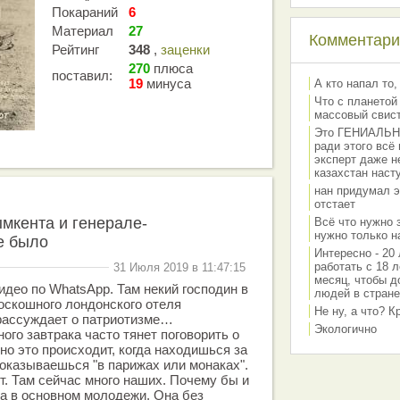
Покараний
6
Материал
27
Комментарии
Рейтинг
348
,
заценки
270
плюса
поставил:
19
минуса
А кто напал то,
Что с планетой
массовый свис
Это ГЕНИАЛЬНО 
ради этого всё
эксперт даже н
казахстан наст
нан придумал э
отстает
мкента и генерале-
Всё что нужно 
нужно только на
е было
Интересно - 20 
работать с 18 л
31 Июля 2019 в 11:47:15
месяц, чтобы д
идео по WhatsApp. Там некий господин в
людей в стране
оскошного лондонского отеля
Не ну, а что? 
 рассуждает о патриотизме…
Экологично
ого завтрака часто тянет поговорить о
но это происходит, когда находишься за
 оказываешься "в парижах или монаках".
т. Там сейчас много наших. Почему бы и
на в основном молодежи. Она без