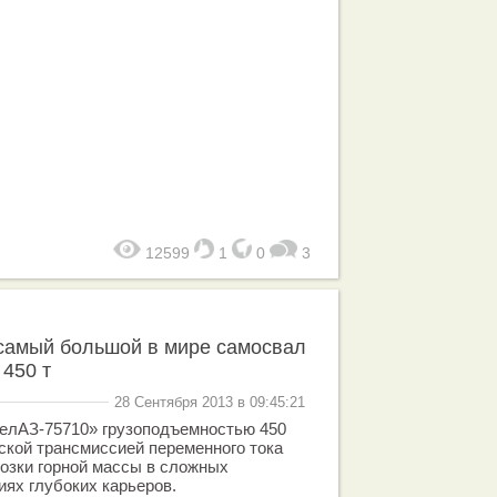
12599
1
0
3
самый большой в мире самосвал
450 т
28 Сентября 2013 в 09:45:21
елАЗ-75710» грузоподъемностью 450
ской трансмиссией переменного тока
озки горной массы в сложных
иях глубоких карьеров.