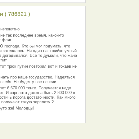
 ( 786821 )
 непонятно
 не так последнее время, какой-то
т фляг
господа. Кто бы мог подумать, что
 и затевалось. Ни один наш шибко умный
е догадывался. Все то думали, что жана
упит
тот трюк путин повторил вот и токаев не
знать про наше государство. Надеяться
 себя. Не будет у нас пенсии.
лет 6 670 000 тенге. Получается надо
ет. И зарплата должна быть 2 800 000 в
остичь порога достаточности. Как много
 получают такую зарплату ?
Круто же! Молодцы!