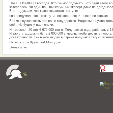
Это ГЕНИАЛЬНО господа. Кто бы мог подумать, что ради этого вс
затевалось. Ни один наш шибко умный эксперт даже не догадывал
Все то думали, что жана казахстан наступит
нан придумал этот трюк путин повторил вот и токаев не отстает
Всё что нужно знать про наше государство. Надеяться нужно толь
себя. Не будет у нас пенсии.
Интересно - 20 лет 6 670 000 тенге. Получается надо работать с 18
И зарплата должна быть 2 800 000 в месяц, чтобы достичь порога
достаточности. Как много людей в стране получают такую зарплат
Не ну, а что? Круто же! Молодцы!
Экологично