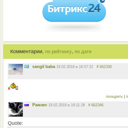
Комментарии,
,
по рейтингу
по дате
sangil baba
19.02.2018 в 16:57:22
# 662330
поощрить
|
п
Рамзес
19.02.2018 в 19:11:28
# 662346
Quote: