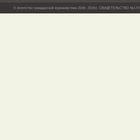
© Агентство гражданской журналистики 2006- 2026гг. СВИДЕТЕЛЬСТВО №17