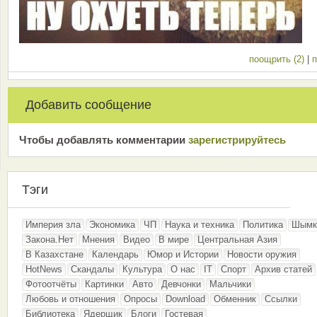
поощрить (2)
|
п
Добавить сообщение
Чтобы добавлять комментарии
зарeгиcтрирyйтeсь
Тэги
Империя зла
Экономика
ЧП
Наука и техника
Политика
Шымк
Закона.Нет
Мнения
Видео
В мире
Центральная Азия
В Казахстане
Календарь
Юмор и Истории
Новости оружия
HotNews
Скандалы
Культура
О нас
IT
Спорт
Архив статей
Фотоотчёты
Картинки
Авто
Девчонки
Мальчики
Любовь и отношения
Опросы
Download
Обменник
Ссылки
Библиотека
Ядерщик
Блоги
Гостевая