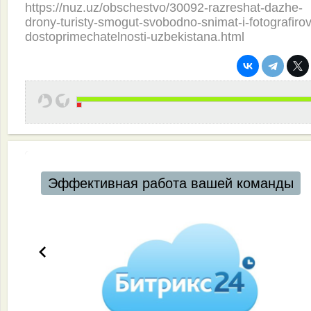
https://nuz.uz/obschestvo/30092-razreshat-dazhe-
drony-turisty-smogut-svobodno-snimat-i-fotografirov
dostoprimechatelnosti-uzbekistana.html
Эффективная работа вашей команды