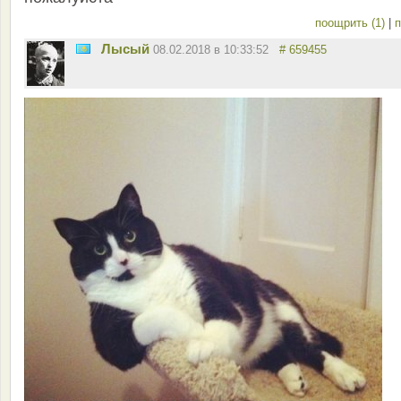
поощрить (1)
|
п
Лысый
08.02.2018 в 10:33:52
# 659455